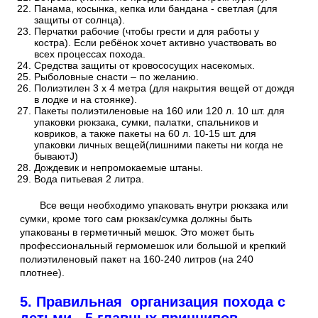
Панама, косынка, кепка или бандана - светлая (для
защиты от солнца).
Перчатки рабочие (чтобы грести и для работы у
костра). Если ребёнок хочет активно участвовать во
всех процессах похода.
Средства защиты от кровососущих насекомых.
Рыболовные снасти – по желанию.
Полиэтилен 3 х 4 метра (для накрытия вещей от дождя
в лодке и на стоянке).
Пакеты полиэтиленовые на 160 или 120 л. 10 шт. для
упаковки рюкзака, сумки, палатки, спальников и
ковриков, а также пакеты на 60 л. 10-15 шт. для
упаковки личных вещей(лишними пакеты ни когда не
бываютJ)
Дождевик и непромокаемые штаны.
Вода питьевая 2 литра.
Все вещи необходимо упаковать внутри рюкзака или
сумки, кроме того сам рюкзак/сумка должны быть
упакованы в герметичный мешок. Это может быть
профессиональный гермомешок или большой и крепкий
полиэтиленовый пакет на 160-240 литров (на 240
плотнее).
5. Правильная организация похода с