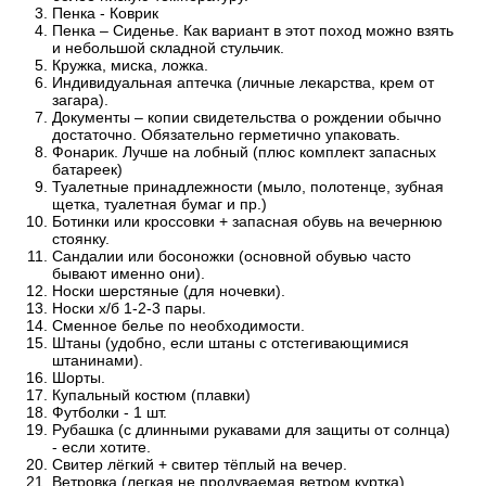
Пенка - Коврик
Пенка – Сиденье. Как вариант в этот поход можно взять
и небольшой складной стульчик.
Кружка, миска, ложка.
Индивидуальная аптечка (личные лекарства, крем от
загара).
Документы – копии свидетельства о рождении обычно
достаточно. Обязательно герметично упаковать.
Фонарик. Лучше на лобный (плюс комплект запасных
батареек)
Туалетные принадлежности (мыло, полотенце, зубная
щетка, туалетная бумаг и пр.)
Ботинки или кроссовки + запасная обувь на вечернюю
стоянку.
Сандалии или босоножки (основной обувью часто
бывают именно они).
Носки шерстяные (для ночевки).
Носки х/б 1-2-3 пары.
Сменное белье по необходимости.
Штаны (удобно, если штаны с отстегивающимися
штанинами).
Шорты.
Купальный костюм (плавки)
Футболки - 1 шт.
Рубашка (с длинными рукавами для защиты от солнца)
- если хотите.
Свитер лёгкий + свитер тёплый на вечер.
Ветровка (легкая не продуваемая ветром куртка).