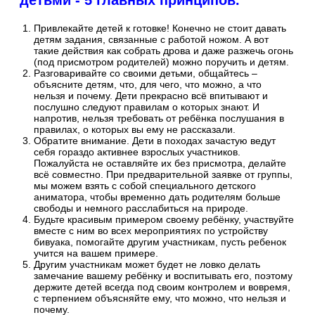
детьми - 5 главных принципов.
Привлекайте детей к готовке! Конечно не стоит давать
детям задания, связанные с работой ножом. А вот
такие действия как собрать дрова и даже разжечь огонь
(под присмотром родителей) можно поручить и детям.
Разговаривайте со своими детьми, общайтесь –
объясните детям, что, для чего, что можно, а что
нельзя и почему. Дети прекрасно всё впитывают и
послушно следуют правилам о которых знают. И
напротив, нельзя требовать от ребёнка послушания в
правилах, о которых вы ему не рассказали.
Обратите внимание. Дети в походах зачастую ведут
себя гораздо активнее взрослых участников.
Пожалуйста не оставляйте их без присмотра, делайте
всё совместно. При предварительной заявке от группы,
мы можем взять с собой специального детского
аниматора, чтобы временно дать родителям больше
свободы и немного расслабиться на природе.
Будьте красивым примером своему ребёнку, участвуйте
вместе с ним во всех мероприятиях по устройству
бивуака, помогайте другим участникам, пусть ребенок
учится на вашем примере.
Другим участникам может будет не ловко делать
замечание вашему ребёнку и воспитывать его, поэтому
держите детей всегда под своим контролем и вовремя,
с терпением объясняйте ему, что можно, что нельзя и
почему.