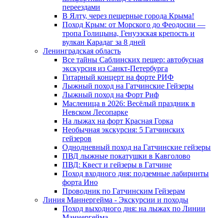
переездами
В Ялту, через пещерные города Крыма!
Поход Крым: от Морского до Феодосии —
тропа Голицына, Генуэзская крепость и
вулкан Карадаг за 8 дней
Ленинградская область
Все тайны Саблинских пещер: автобусная
экскурсия из Санкт-Петербурга
Гитарный концерт на форте РИФ
Лыжный поход на Гатчинские Гейзеры
Лыжный поход на Форт Риф
Масленица в 2026: Весёлый праздник в
Невском Лесопарке
На лыжах на форт Красная Горка
Необычная экскурсия: 5 Гатчинских
гейзеров
Однодневный поход на Гатчинские гейзеры
ПВД лыжные покатушки в Кавголово
ПВД: Квест и гейзеры в Гатчине
Поход входного дня: подземные лабиринты
форта Ино
Проводник по Гатчинским Гейзерам
Линия Маннергейма - Экскурсии и походы
Поход выходного дня: на лыжах по Линии
Маннергейма