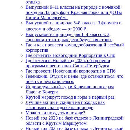
отдыха
Выпускной 9–11 классы на природе с ночёвкой:
поход на Ладогу, форт Красная Горка или ДОТы
Линии Маннергейма
Выпускной на природе 5–8 классы: 3 формата с
квестом и обедом — от 2900 ₽
Выпускной на природе для 1–4 классов: 3
сценария, от которых дети будут в восторге
Где и как провести командообразующий весёлый
корпоратив
Где отметить Новогодний Корпоратив в Спб
Где отметить Новый год 2025: обзор цен и
программ в ресторанах Санкт-Петербурга
Где провести Новогодний корпоратив в СПб
Геленджик. Отдых и цены: где остановиться, что
поесть и чем развлечься.
Индивидуальный тур в Карелию по шхерам
Ладоги: Кочерга
Крутой маршрут: поход в горы в первый раз
Лучшие акции и скидки на походы: как
сэкономить на отдыхе на природе
Можно ли похудеть в походе?
Новый год 2023 на базе отдыха в Ленинградской
области с Крутым Маршрутом
Новый год 2025 на базе отдыха в Ленинградской