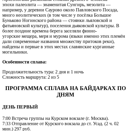
эпохи палеолита — знаменитая Сунгирь, мезолита —
например, у деревни Саурово около Павловского Посада,
много неолитических (в том числе у посёлка Большое
Буньково Ногинского района — стоянки льяловской и
фатьяновской культур), поселения дьяковской культуры. В
более поздние времена берега заселяли финно-
угорские мещера, меря и мурома (языки именно этих племён
дали современные названия множеству притоков реки),
найдены и первые в этих местах славянские курганные
могильники.
Особенности сплава:
Продолжительность тура: 2 дня и 1 ночь
Сложность маршрута: 2 из 5
ПРОГРАММА СПЛАВА НА БАЙДАРКАХ ПО
ДНЯМ
ДЕНЬ ПЕРВЫЙ
7:00 Встреча группы на Курском вокзале (г. Москва).
7:33 Отправление от Курского вокзала до ст. Усад. (2 ч. 02
мин.) 297 руб.