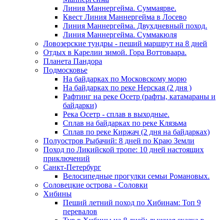
Линия Маннергейма. Суммаярве.
Квест Линия Маннергейма в Лосево
Линия Маннергейма. Двухдневный поход.
Линия Маннергейма. Суммакюля
Ловозерские тундры - пеший маршрут на 8 дней
Отдых в Карелии зимой. Гора Воттоваара.
Планета Пандора
Подмосковье
На байдарках по Московскому морю
На байдарках по реке Нерская (2 дня )
Рафтинг на реке Осетр (рафты, катамараны и
байдарки)
Река Осетр - сплав в выходные.
Сплав на байдарках по реке Клязьма
Сплав по реке Киржач (2 дня на байдарках)
Полуостров Рыбачий: 8 дней по Краю Земли
Поход по Ликийской тропе: 10 дней настоящих
приключений
Санкт-Петербург
Велосипедные прогулки семьи Романовых.
Соловецкие острова - Соловки
Хибины
Пеший летний поход по Хибинам: Топ 9
перевалов