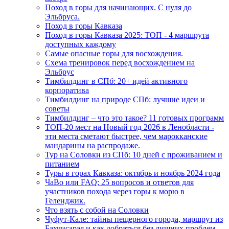
Поход в горы для начинающих. С нуля до
Эльбруса.
Поход в горы Кавказа
Поход в горы Кавказа 2025: ТОП - 4 маршрута
доступных каждому
Самые опасные горы для восхождения.
Схема тренировок перед восхождением на
Эльбрус
Тимбилдинг в СПб: 20+ идей активного
корпоратива
Тимбилдинг на природе СПб: лучшие идеи и
советы
Тимбилдинг – что это такое? 11 готовых программ
ТОП-20 мест на Новый год 2026 в Ленобласти -
эти места сметают быстрее, чем марокканские
мандарины на распродаже.
Тур на Соловки из СПб: 10 дней с проживанием и
питанием
Туры в горах Кавказа: октябрь и ноябрь 2024 года
ЧаВо или FAQ: 25 вопросов и ответов для
участников похода через горы к морю в
Геленджик.
Что взять с собой на Соловки
Чуфут-Кале: тайны пещерного города, маршрут из
Бахчисарая и как добраться без лишних проблем