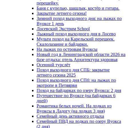
перешейку.
Баня с купелью, шашлык, костёр и гитара.
Закрытие летнего сезона!
Зимний поход выходного дня: на лыжах по
Вуоксе 1 день
Лосевский Экстрим School
Лыжный поход выходного дня в Лосево
Мульти поход на Карельский перешеек.
Скалолазание и байдарки.
На лыжах по островам Вуоксы
Новый год в Ленинградской области 2026 на
базе отдыха: отель Архитектура здоровья
Осенний турслёт
Поход выходного дня СПБ: закрытие
летнего сезона 2025
Поход выходного дня СПб: на лыжах по
экотропе в Петяярви
Поход на байдарках по озеру Вуокса: 2 дня
Путешествие по Вуоксе (на байдарках 6
дней)
Романтика белых ночей. На лодках из
Вуоксы в Ладогу (на лодках 3 дня)
Семейный день активного отдыха
Семейный ПВД на лодках по озеру Вуокса
(2 дня)