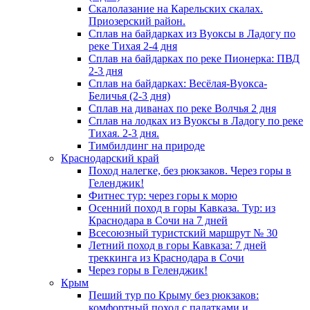
Скалолазание на Карельских скалах.
Приозерский район.
Сплав на байдарках из Вуоксы в Ладогу по
реке Тихая 2-4 дня
Сплав на байдарках по реке Пионерка: ПВД
2-3 дня
Сплав на байдарках: Весёлая-Вуокса-
Беличья (2-3 дня)
Сплав на диванах по реке Волчья 2 дня
Сплав на лодках из Вуоксы в Ладогу по реке
Тихая. 2-3 дня.
Тимбилдинг на природе
Краснодарский край
Поход налегке, без рюкзаков. Через горы в
Геленджик!
Фитнес тур: через горы к морю
Осенний поход в горы Кавказа. Тур: из
Краснодара в Сочи на 7 дней
Всесоюзный туристский маршрут № 30
Летний поход в горы Кавказа: 7 дней
треккинга из Краснодара в Сочи
Через горы в Геленджик!
Крым
Пеший тур по Крыму без рюкзаков:
комфортный поход с палатками и