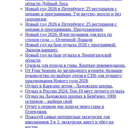
области Добрый Лось
Новый год 2026 в Петербурге: 25 ресторанов с
ценами и программами. Где вкусно, весело и без
сюрпризов
Новый год 2026 в Петербурге: 25 ресторанов с
ценами и программами. Продолжнение
Новый год 2026: Идеи подарков для всех по
стихии года — Огненной Лошади
Новый год на базе отдыха 2026 с программой.
Эконом вариант.
Новый год на базе отдыха в Ленинградской
области
Одежда для похода в горы. Краткие рекомендации.
От Four Seasons до загородного курорта: большое
руководство по выбору отеля в СПб для лучшего
празднования Нового года 2026
Отдых в Карелии летом - Ладожские шхеры.
Отдых в России 2024: Топ-10 мест летнего отдыха
Отдых на Ладожских шхерах в Берёзово: 1000
островов – выбери свой
Отчет о первом дне похода через горы в
Геленджик
Пожалуй самые интересные экскурсии для
школьников 3 в 1: экскурсия, квест и обед на
костре