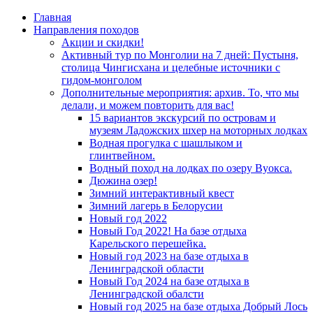
Главная
Направления походов
Акции и скидки!
Активный тур по Монголии на 7 дней: Пустыня,
столица Чингисхана и целебные источники с
гидом-монголом
Дополнительные мероприятия: архив. То, что мы
делали, и можем повторить для вас!
15 вариантов экскурсий по островам и
музеям Ладожских шхер на моторных лодках
Водная прогулка с шашлыком и
глинтвейном.
Водный поход на лодках по озеру Вуокса.
Дюжина озер!
Зимний интерактивный квест
Зимний лагерь в Белорусии
Новый год 2022
Новый Год 2022! На базе отдыха
Карельского перешейка.
Новый год 2023 на базе отдыха в
Ленинградской области
Новый Год 2024 на базе отдыха в
Ленинградской обалсти
Новый год 2025 на базе отдыха Добрый Лось