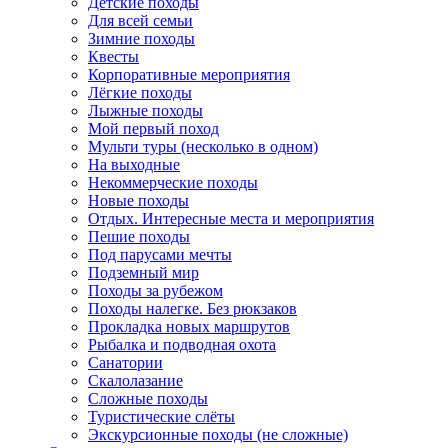
Детские походы
Для всей семьи
Зимние походы
Квесты
Корпоративные мероприятия
Лёгкие походы
Лыжные походы
Мой первый поход
Мульти туры (несколько в одном)
На выходные
Некоммерческие походы
Новые походы
Отдых. Интересные места и мероприятия
Пешие походы
Под парусами мечты
Подземный мир
Походы за рубежом
Походы налегке. Без рюкзаков
Прокладка новых маршрутов
Рыбалка и подводная охота
Санатории
Скалолазание
Сложные походы
Туристические слёты
Экскурсионные походы (не сложные)