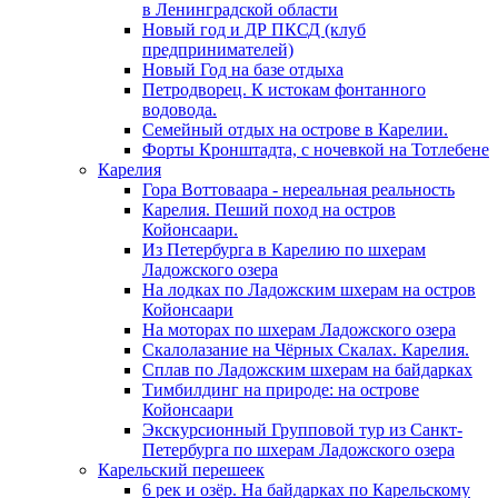
в Ленинградской области
Новый год и ДР ПКСД (клуб
предпринимателей)
Новый Год на базе отдыха
Петродворец. К истокам фонтанного
водовода.
Семейный отдых на острове в Карелии.
Форты Кронштадта, с ночевкой на Тотлебене
Карелия
Гора Воттоваара - нереальная реальность
Карелия. Пеший поход на остров
Койонсаари.
Из Петербурга в Карелию по шхерам
Ладожского озера
На лодках по Ладожским шхерам на остров
Койонсаари
На моторах по шхерам Ладожского озера
Скалолазание на Чёрных Скалах. Карелия.
Сплав по Ладожским шхерам на байдарках
Тимбилдинг на природе: на острове
Койонсаари
Экскурсионный Групповой тур из Санкт-
Петербурга по шхерам Ладожского озера
Карельский перешеек
6 рек и озёр. На байдарках по Карельскому