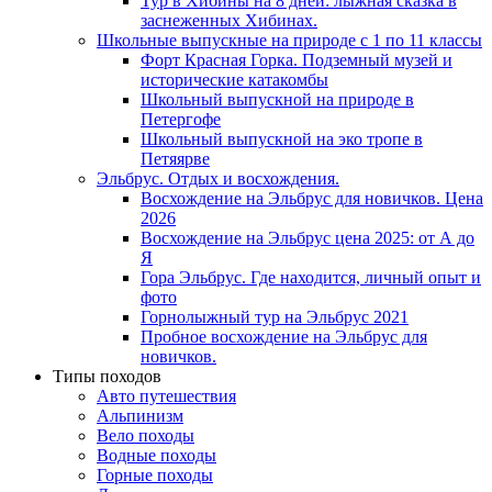
Тур в Хибины на 8 дней: лыжная сказка в
заснеженных Хибинах.
Школьные выпускные на природе с 1 по 11 классы
Форт Красная Горка. Подземный музей и
исторические катакомбы
Школьный выпускной на природе в
Петергофе
Школьный выпускной на эко тропе в
Петяярве
Эльбрус. Отдых и восхождения.
Восхождение на Эльбрус для новичков. Цена
2026
Восхождение на Эльбрус цена 2025: от А до
Я
Гора Эльбрус. Где находится, личный опыт и
фото
Горнолыжный тур на Эльбрус 2021
Пробное восхождение на Эльбрус для
новичков.
Типы походов
Авто путешествия
Альпинизм
Вело походы
Водные походы
Горные походы