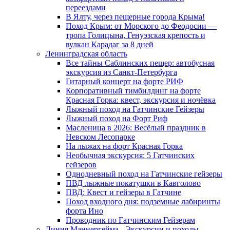
переездами
В Ялту, через пещерные города Крыма!
Поход Крым: от Морского до Феодосии —
тропа Голицына, Генуэзская крепость и
вулкан Карадаг за 8 дней
Ленинградская область
Все тайны Саблинских пещер: автобусная
экскурсия из Санкт-Петербурга
Гитарный концерт на форте РИФ
Корпоративный тимбилдинг на форте
Красная Горка: квест, экскурсия и ночёвка
Лыжный поход на Гатчинские Гейзеры
Лыжный поход на Форт Риф
Масленица в 2026: Весёлый праздник в
Невском Лесопарке
На лыжах на форт Красная Горка
Необычная экскурсия: 5 Гатчинских
гейзеров
Однодневный поход на Гатчинские гейзеры
ПВД лыжные покатушки в Кавголово
ПВД: Квест и гейзеры в Гатчине
Поход входного дня: подземные лабиринты
форта Ино
Проводник по Гатчинским Гейзерам
Линия Маннергейма - Экскурсии и походы