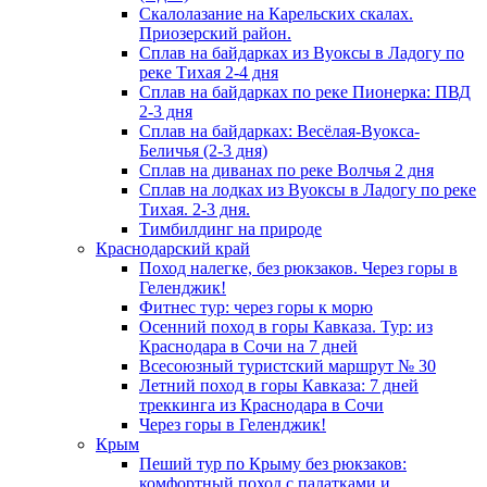
Скалолазание на Карельских скалах.
Приозерский район.
Сплав на байдарках из Вуоксы в Ладогу по
реке Тихая 2-4 дня
Сплав на байдарках по реке Пионерка: ПВД
2-3 дня
Сплав на байдарках: Весёлая-Вуокса-
Беличья (2-3 дня)
Сплав на диванах по реке Волчья 2 дня
Сплав на лодках из Вуоксы в Ладогу по реке
Тихая. 2-3 дня.
Тимбилдинг на природе
Краснодарский край
Поход налегке, без рюкзаков. Через горы в
Геленджик!
Фитнес тур: через горы к морю
Осенний поход в горы Кавказа. Тур: из
Краснодара в Сочи на 7 дней
Всесоюзный туристский маршрут № 30
Летний поход в горы Кавказа: 7 дней
треккинга из Краснодара в Сочи
Через горы в Геленджик!
Крым
Пеший тур по Крыму без рюкзаков:
комфортный поход с палатками и