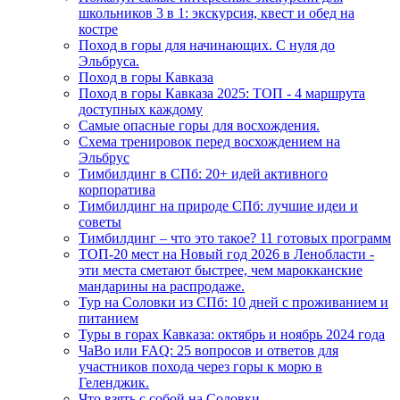
школьников 3 в 1: экскурсия, квест и обед на
костре
Поход в горы для начинающих. С нуля до
Эльбруса.
Поход в горы Кавказа
Поход в горы Кавказа 2025: ТОП - 4 маршрута
доступных каждому
Самые опасные горы для восхождения.
Схема тренировок перед восхождением на
Эльбрус
Тимбилдинг в СПб: 20+ идей активного
корпоратива
Тимбилдинг на природе СПб: лучшие идеи и
советы
Тимбилдинг – что это такое? 11 готовых программ
ТОП-20 мест на Новый год 2026 в Ленобласти -
эти места сметают быстрее, чем марокканские
мандарины на распродаже.
Тур на Соловки из СПб: 10 дней с проживанием и
питанием
Туры в горах Кавказа: октябрь и ноябрь 2024 года
ЧаВо или FAQ: 25 вопросов и ответов для
участников похода через горы к морю в
Геленджик.
Что взять с собой на Соловки