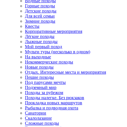
Водные походы
Горные походы
Детские походы
Для всей семьи
Зимние походы
Квесты
Корпоративные мероприятия
Лёгкие походы
Лыжные походы
Мой первый поход
Мульти туры (несколько в одном)
На выходные
Некоммерческие походы
Новые походы
Отдых. Интересные места и мероприятия
Пешие походы
Под парусами мечты
Подземный мир
Походы за рубежом
Походы налегке. Без рюкзаков
Прокладка новых маршрутов
Рыбалка и подводная охота
Санатории
Скалолазание
Сложные походы