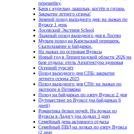
перешейку.
Баня с купелью, шашлык, костёр и гитара.
Закрытие летнего сезона!
Зимний поход выходного дня: на лыжах по
Вуоксе 1 день
Лосевский Экстрим School
Лыжный поход выходного дня в Лосево
Мульти поход на Карельский перешеек.
Скалолазание и байдарки.
На лыжах по островам Вуоксы
Новый год в Ленинградской области 2026 на
базе отдыха: отель Архитектура здоровья
Осенний турслёт
Поход выходного дня СПБ: закрытие
летнего сезона 2025
Поход выходного дня СПб: на лыжах по
экотропе в Петяярви
Поход на байдарках по озеру Вуокса: 2 дня
Путешествие по Вуоксе (на байдарках 6
дней)
Романтика белых ночей. На лодках из
Вуоксы в Ладогу (на лодках 3 дня)
Семейный день активного отдыха
Семейный ПВД на лодках по озеру Вуокса
(2 дня)