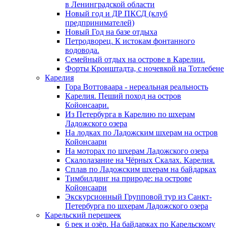
в Ленинградской области
Новый год и ДР ПКСД (клуб
предпринимателей)
Новый Год на базе отдыха
Петродворец. К истокам фонтанного
водовода.
Семейный отдых на острове в Карелии.
Форты Кронштадта, с ночевкой на Тотлебене
Карелия
Гора Воттоваара - нереальная реальность
Карелия. Пеший поход на остров
Койонсаари.
Из Петербурга в Карелию по шхерам
Ладожского озера
На лодках по Ладожским шхерам на остров
Койонсаари
На моторах по шхерам Ладожского озера
Скалолазание на Чёрных Скалах. Карелия.
Сплав по Ладожским шхерам на байдарках
Тимбилдинг на природе: на острове
Койонсаари
Экскурсионный Групповой тур из Санкт-
Петербурга по шхерам Ладожского озера
Карельский перешеек
6 рек и озёр. На байдарках по Карельскому