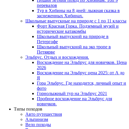
Пеший летний поход по Хибинам: Топ 9
перевалов
Тур в Хибины на 8 дней: лыжная сказка в
заснеженных Хибинах.
Школьные выпускные на природе с 1 по 11 классы
Форт Красная Горка. Подземный музей и
исторические катакомбы
Школьный выпускной на природе в
Петергофе
Школьный выпускной на эко тропе в
Петяярве
Эльбрус. Отдых и восхождения.
Восхождение на Эльбрус для новичков. Цена
2026
Восхождение на Эльбрус цена 2025: от А до
Я
Гора Эльбрус. Где находится, личный опыт и
фото
Горнолыжный тур на Эльбрус 2021
Пробное восхождение на Эльбрус для
новичков.
Типы походов
Авто путешествия
Альпинизм
Вело походы