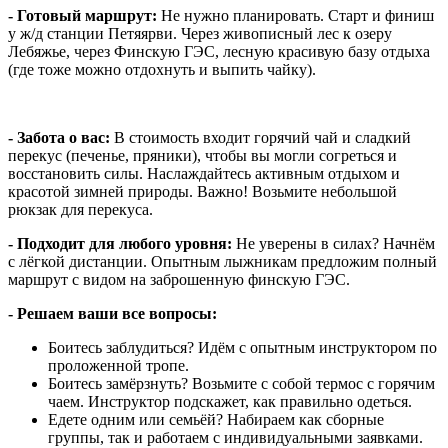
- Готовый маршрут:
Не нужно планировать. Старт и финиш
у ж/д станции Петяярви. Через живописный лес к озеру
Лебяжье, через Финскую ГЭС, лесную красивую базу отдыха
(где тоже можно отдохнуть и выпить чайку).
- Забота о вас:
В стоимость входит горячий чай и сладкий
перекус (печенье, пряники), чтобы вы могли согреться и
восстановить силы. Наслаждайтесь активным отдыхом и
красотой зимней природы. Важно! Возьмите небольшой
рюкзак для перекуса.
- Подходит для любого уровня:
Не уверены в силах? Начнём
с лёгкой дистанции. Опытным лыжникам предложим полный
маршрут с видом на заброшенную финскую ГЭС.
- Решаем ваши все вопросы:
Боитесь заблудиться? Идём с опытным инструктором по
проложенной тропе.
Боитесь замёрзнуть? Возьмите с собой термос с горячим
чаем. Инструктор подскажет, как правильно одеться.
Едете одним или семьёй? Набираем как сборные
группы, так и работаем с индивидуальными заявками.