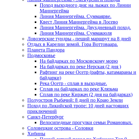
Поход выходного дня: на лыжах по Линии
Маннергейма
Линия Маннергейма. Суммаярве.
Квест Линия Маннергейма в Лосево
Линия Маннергейма. Двухдневный поход.
Линия Маннергейма. Суммакюля
Ловозерские тундры - пеший маршрут на 8 дней
Отдых в Карелии зимой. Гора Воттоваара.
Планета Пандора
Подмосковье
На байдарках по Московскому морю
На байдарках по реке Нерская (2 дня )
Рафтинг на реке Осетр (рафты, катамараны и
байдарки)
Река Осетр - сплав в выходные.
Сплав на байдарках по реке Клязьма
Сплав по реке Киржач (2 дня на байдарках)
Полуостров Рыбачий: 8 дней по Краю Земли
Поход по Ликийской тропе: 10 дней настоящих
приключений
Санкт-Петербург
Велосипедные прогулки семьи Романовых.
Соловецкие острова - Соловки
Хибины