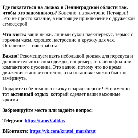
Где покататься на лыжах в Ленинградской области так,
чтобы это запомнилось?
Конечно, на эко-тропе Петяярви!
Это не просто катание, а настоящее приключение с дружеской
атмосферой.
Что взять:
ваши лыжи, личный сухой паёк/перекус, термос с
горячим чаем, хорошее настроение и кружку для чая.
Остальное — наша забота.
Важно!
Рекомендуем взять небольшой рюкзак для перекуса и
дополнительного слоя одежды, например, тёплой кофты или
компактного пуховика. Это важно, потому что во время
движения становится тепло, а на остановке можно быстро
замёрзнуть.
Подарите себе зимнюю сказку и заряд энергии! Это именно
тот
активный отдых
, который сделает ваши выходные
яркими.
Забронируйте место или задайте вопрос:
Telegram
:
https://t.me/Valldas
ВКонтакте:
https://vk.com/krutoi_marshrut