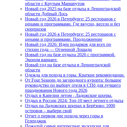
области с Крутым Маршрутом
Новый год 2025 на базе отдыха в Ленинградской
области Добрый Лось
Новый год 2026 в Петербурге: 25 ресторанов с
ценами и программами. Где вкусно, весело и без
сюрпризов
Новый год 2026 в Петербурге: 25 ресторанов с
ценами и программами. Продолжнение
Новый год 2026: Идеи подарков для всех по
стихии года — Огненной Лошади
Новый год на базе отдыха 2026 с программой.
Эконом вариант.
Новый год на базе отдыха в Ленинградской
области
Одежда для похода в горы. Краткие рекомендации.
От Four Seasons до загородного курорта: большое
руководство по выбору отеля в СПб для лучшего
празднования Нового года 2026
Отдых в Карелии летом - Ладожские шхеры.
Отдых в России 2024: Топ-10 мест летнего отдыха
Отдых на Ладожских шхерах в Берёзово: 1000
островов – выбери свой
Отчет о первом дне похода через горы в
Геленджик
Пожалуй самые интересные экскурсии для