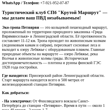
WhatsApp / Телефон:
+7-921-952-07-87
Туристический клуб СПб "Крутой Маршрут" —
мы делаем ваш ПВД незабываемым!
Эко-тропа Петяярви
— это кольцевой пешеходный маршрут,
проложенный по территории природного заказника «Гряда
Вярямянселькя» в Ленинградской области. Её протяженность
составляет 11-12 км. Тропа проходит по живописным холмам
(ледниковым камам и озёрам), пересекает сосновые леса и
выходит к озеру Лебяжье с оборудованным пляжем. Главные
природные объекты на маршруте — озеро Лебяжье, река
Волчья и живописные холмы гряды. Историческая
достопримечательность — плотина и руины финской ГЭС
1928 года постройки.
Где находится:
Приозерский район Ленинградской области.
Старт маршрута находится всего в 500 метрах от
железнодорожной станции Петяярви.
Как добраться:
- На электричке:
От Финляндского вокзала Санкт-
Петербурга до станции «Петяярви». Время в пути — около 1
часа 40 минут - 2 часов-1-7.