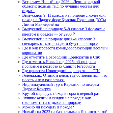
Встречаем Новый год 2026 в Ленинградской
области: полный гид по лучшим местам для
отдыха
Выпускной 9–11 классы на природе с ночёвкой:
поход на Ладогу, форт Красная Горка или ДОТы
Линии Маннергейма
Выпускной на природе 5–8 классы: 3 формата с
квестом и обедом — от 2900 ₽
Выпускной на природе для 1–4 классов: 3
сценария, от которых дети будут в восторге
Где и как провести командообразующий весёлый
корпоратив
Где отметить Новогодний Корпоратив в Спб
Где отметить Новый год 2025: обзор цен и
программ в ресторанах Санкт-Петербурга
Где провести Новогодний корпоратив в СПб
Геленджик. Отдых и цены: где остановиться, что
поесть и чем развлечься.
Индивидуальный тур в Карелию по шхерам
Ладоги: Кочерга
Крутой маршрут: поход в горы в первый раз
Лучшие акции и скидки на походы: как
сэкономить на отдыхе на природе
Можно ли похудеть в походе?
Новый год 2023 на базе отдыха в Ленинградской