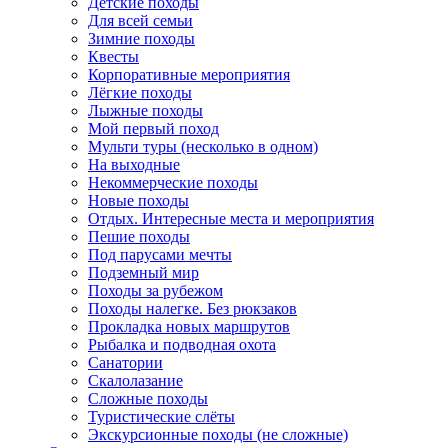
Детские походы
Для всей семьи
Зимние походы
Квесты
Корпоративные мероприятия
Лёгкие походы
Лыжные походы
Мой первый поход
Мульти туры (несколько в одном)
На выходные
Некоммерческие походы
Новые походы
Отдых. Интересные места и мероприятия
Пешие походы
Под парусами мечты
Подземный мир
Походы за рубежом
Походы налегке. Без рюкзаков
Прокладка новых маршрутов
Рыбалка и подводная охота
Санатории
Скалолазание
Сложные походы
Туристические слёты
Экскурсионные походы (не сложные)