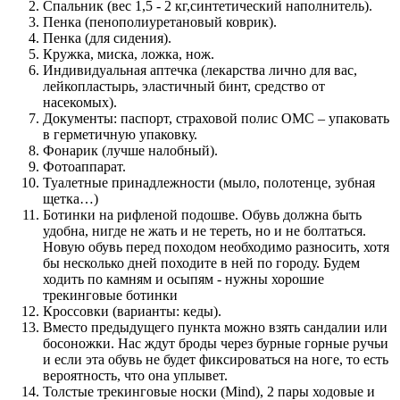
Спальник (вес 1,5 - 2 кг,синтетический наполнитель).
Пенка (пенополиуретановый коврик).
Пенка (для сидения).
Кружка, миска, ложка, нож.
Индивидуальная аптечка (лекарства лично для вас,
лейкопластырь, эластичный бинт, средство от
насекомых).
Документы: паспорт, страховой полис ОМС – упаковать
в герметичную упаковку.
Фонарик (лучше налобный).
Фотоаппарат.
Туалетные принадлежности (мыло, полотенце, зубная
щетка…)
Ботинки на рифленой подошве. Обувь должна быть
удобна, нигде не жать и не тереть, но и не болтаться.
Новую обувь перед походом необходимо разносить, хотя
бы несколько дней походите в ней по городу. Будем
ходить по камням и осыпям - нужны хорошие
трекинговые ботинки
Кроссовки (варианты: кеды).
Вместо предыдущего пункта можно взять сандалии или
босоножки. Нас ждут броды через бурные горные ручьи
и если эта обувь не будет фиксироваться на ноге, то есть
вероятность, что она уплывет.
Толстые трекинговые носки (Mind), 2 пары ходовые и