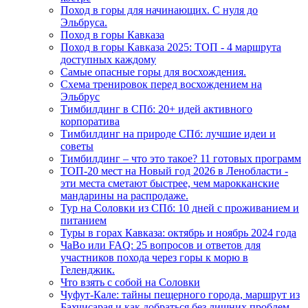
Поход в горы для начинающих. С нуля до
Эльбруса.
Поход в горы Кавказа
Поход в горы Кавказа 2025: ТОП - 4 маршрута
доступных каждому
Самые опасные горы для восхождения.
Схема тренировок перед восхождением на
Эльбрус
Тимбилдинг в СПб: 20+ идей активного
корпоратива
Тимбилдинг на природе СПб: лучшие идеи и
советы
Тимбилдинг – что это такое? 11 готовых программ
ТОП-20 мест на Новый год 2026 в Ленобласти -
эти места сметают быстрее, чем марокканские
мандарины на распродаже.
Тур на Соловки из СПб: 10 дней с проживанием и
питанием
Туры в горах Кавказа: октябрь и ноябрь 2024 года
ЧаВо или FAQ: 25 вопросов и ответов для
участников похода через горы к морю в
Геленджик.
Что взять с собой на Соловки
Чуфут-Кале: тайны пещерного города, маршрут из
Бахчисарая и как добраться без лишних проблем