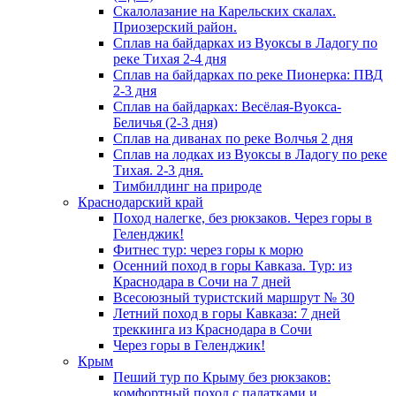
Скалолазание на Карельских скалах.
Приозерский район.
Сплав на байдарках из Вуоксы в Ладогу по
реке Тихая 2-4 дня
Сплав на байдарках по реке Пионерка: ПВД
2-3 дня
Сплав на байдарках: Весёлая-Вуокса-
Беличья (2-3 дня)
Сплав на диванах по реке Волчья 2 дня
Сплав на лодках из Вуоксы в Ладогу по реке
Тихая. 2-3 дня.
Тимбилдинг на природе
Краснодарский край
Поход налегке, без рюкзаков. Через горы в
Геленджик!
Фитнес тур: через горы к морю
Осенний поход в горы Кавказа. Тур: из
Краснодара в Сочи на 7 дней
Всесоюзный туристский маршрут № 30
Летний поход в горы Кавказа: 7 дней
треккинга из Краснодара в Сочи
Через горы в Геленджик!
Крым
Пеший тур по Крыму без рюкзаков:
комфортный поход с палатками и