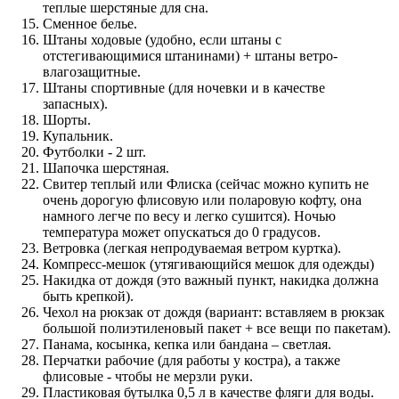
теплые шерстяные для сна.
Сменное белье.
Штаны ходовые (удобно, если штаны с
отстегивающимися штанинами) + штаны ветро-
влагозащитные.
Штаны спортивные (для ночевки и в качестве
запасных).
Шорты.
Купальник.
Футболки - 2 шт.
Шапочка шерстяная.
Свитер теплый или Флиска (сейчас можно купить не
очень дорогую флисовую или поларовую кофту, она
намного легче по весу и легко сушится). Ночью
температура может опускаться до 0 градусов.
Ветровка (легкая непродуваемая ветром куртка).
Компресс-мешок (утягивающийся мешок для одежды)
Накидка от дождя (это важный пункт, накидка должна
быть крепкой).
Чехол на рюкзак от дождя (вариант: вставляем в рюкзак
большой полиэтиленовый пакет + все вещи по пакетам).
Панама, косынка, кепка или бандана – светлая.
Перчатки рабочие (для работы у костра), а также
флисовые - чтобы не мерзли руки.
Пластиковая бутылка 0,5 л в качестве фляги для воды.