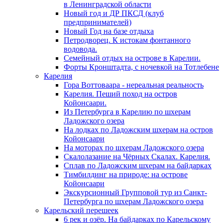
в Ленинградской области
Новый год и ДР ПКСД (клуб
предпринимателей)
Новый Год на базе отдыха
Петродворец. К истокам фонтанного
водовода.
Семейный отдых на острове в Карелии.
Форты Кронштадта, с ночевкой на Тотлебене
Карелия
Гора Воттоваара - нереальная реальность
Карелия. Пеший поход на остров
Койонсаари.
Из Петербурга в Карелию по шхерам
Ладожского озера
На лодках по Ладожским шхерам на остров
Койонсаари
На моторах по шхерам Ладожского озера
Скалолазание на Чёрных Скалах. Карелия.
Сплав по Ладожским шхерам на байдарках
Тимбилдинг на природе: на острове
Койонсаари
Экскурсионный Групповой тур из Санкт-
Петербурга по шхерам Ладожского озера
Карельский перешеек
6 рек и озёр. На байдарках по Карельскому