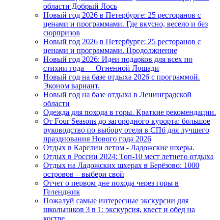
области Добрый Лось
Новый год 2026 в Петербурге: 25 ресторанов с
ценами и программами. Где вкусно, весело и без
сюрпризов
Новый год 2026 в Петербурге: 25 ресторанов с
ценами и программами. Продолжнение
Новый год 2026: Идеи подарков для всех по
стихии года — Огненной Лошади
Новый год на базе отдыха 2026 с программой.
Эконом вариант.
Новый год на базе отдыха в Ленинградской
области
Одежда для похода в горы. Краткие рекомендации.
От Four Seasons до загородного курорта: большое
руководство по выбору отеля в СПб для лучшего
празднования Нового года 2026
Отдых в Карелии летом - Ладожские шхеры.
Отдых в России 2024: Топ-10 мест летнего отдыха
Отдых на Ладожских шхерах в Берёзово: 1000
островов – выбери свой
Отчет о первом дне похода через горы в
Геленджик
Пожалуй самые интересные экскурсии для
школьников 3 в 1: экскурсия, квест и обед на
костре