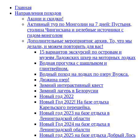
Главная
Направления походов
Акции и скидки!
Активный тур по Монголии на 7 дней: Пустыня,
столица Чингисхана и целебные источники с
гидом-монголом
Дополнительные мероприятия: архив. То, что мы
делали, и можем повторить для вас!
15 вариантов экскурсий по островам и
музеям Ладожских шхер на моторных лодках
Водная прогулка с шашлыком и
глинтвейном.
Водный поход на лодках по озеру Вуокса.
Дюжина озер!
Зимний интерактивный квест
Зимний лагерь в Белорусии
Новый год 2022
Новый Год 2022! На базе отдыха
Карельского перешейка.
Новый год 2023 на базе отдыха в
Ленинградской области
Новый Год 2024 на базе отдыха в
Ленинградской обалсти
Новый год 2025 на базе отдыха Добрый Лось