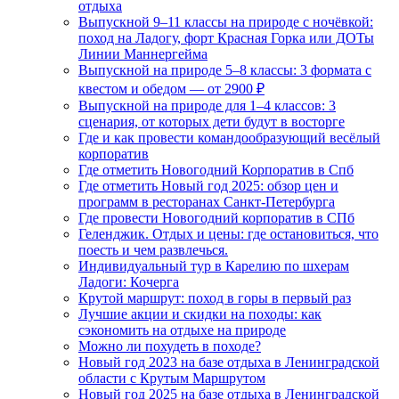
отдыха
Выпускной 9–11 классы на природе с ночёвкой:
поход на Ладогу, форт Красная Горка или ДОТы
Линии Маннергейма
Выпускной на природе 5–8 классы: 3 формата с
квестом и обедом — от 2900 ₽
Выпускной на природе для 1–4 классов: 3
сценария, от которых дети будут в восторге
Где и как провести командообразующий весёлый
корпоратив
Где отметить Новогодний Корпоратив в Спб
Где отметить Новый год 2025: обзор цен и
программ в ресторанах Санкт-Петербурга
Где провести Новогодний корпоратив в СПб
Геленджик. Отдых и цены: где остановиться, что
поесть и чем развлечься.
Индивидуальный тур в Карелию по шхерам
Ладоги: Кочерга
Крутой маршрут: поход в горы в первый раз
Лучшие акции и скидки на походы: как
сэкономить на отдыхе на природе
Можно ли похудеть в походе?
Новый год 2023 на базе отдыха в Ленинградской
области с Крутым Маршрутом
Новый год 2025 на базе отдыха в Ленинградской