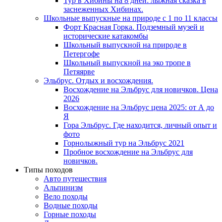
Тур в Хибины на 8 дней: лыжная сказка в
заснеженных Хибинах.
Школьные выпускные на природе с 1 по 11 классы
Форт Красная Горка. Подземный музей и
исторические катакомбы
Школьный выпускной на природе в
Петергофе
Школьный выпускной на эко тропе в
Петяярве
Эльбрус. Отдых и восхождения.
Восхождение на Эльбрус для новичков. Цена
2026
Восхождение на Эльбрус цена 2025: от А до
Я
Гора Эльбрус. Где находится, личный опыт и
фото
Горнолыжный тур на Эльбрус 2021
Пробное восхождение на Эльбрус для
новичков.
Типы походов
Авто путешествия
Альпинизм
Вело походы
Водные походы
Горные походы