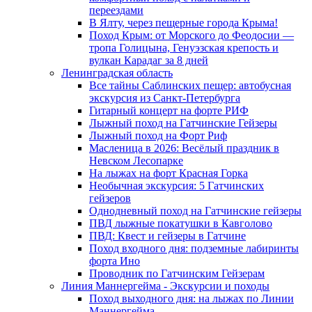
переездами
В Ялту, через пещерные города Крыма!
Поход Крым: от Морского до Феодосии —
тропа Голицына, Генуэзская крепость и
вулкан Карадаг за 8 дней
Ленинградская область
Все тайны Саблинских пещер: автобусная
экскурсия из Санкт-Петербурга
Гитарный концерт на форте РИФ
Лыжный поход на Гатчинские Гейзеры
Лыжный поход на Форт Риф
Масленица в 2026: Весёлый праздник в
Невском Лесопарке
На лыжах на форт Красная Горка
Необычная экскурсия: 5 Гатчинских
гейзеров
Однодневный поход на Гатчинские гейзеры
ПВД лыжные покатушки в Кавголово
ПВД: Квест и гейзеры в Гатчине
Поход входного дня: подземные лабиринты
форта Ино
Проводник по Гатчинским Гейзерам
Линия Маннергейма - Экскурсии и походы
Поход выходного дня: на лыжах по Линии
Маннергейма