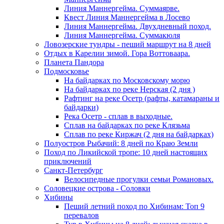
Линия Маннергейма. Суммаярве.
Квест Линия Маннергейма в Лосево
Линия Маннергейма. Двухдневный поход.
Линия Маннергейма. Суммакюля
Ловозерские тундры - пеший маршрут на 8 дней
Отдых в Карелии зимой. Гора Воттоваара.
Планета Пандора
Подмосковье
На байдарках по Московскому морю
На байдарках по реке Нерская (2 дня )
Рафтинг на реке Осетр (рафты, катамараны и
байдарки)
Река Осетр - сплав в выходные.
Сплав на байдарках по реке Клязьма
Сплав по реке Киржач (2 дня на байдарках)
Полуостров Рыбачий: 8 дней по Краю Земли
Поход по Ликийской тропе: 10 дней настоящих
приключений
Санкт-Петербург
Велосипедные прогулки семьи Романовых.
Соловецкие острова - Соловки
Хибины
Пеший летний поход по Хибинам: Топ 9
перевалов