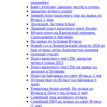
перешейку.
Баня с купелью, шашлык, костёр и гитара.
Закрытие летнего сезона!
Зимний поход выходного дня: на лыжах по
Вуоксе 1 день
Лосевский Экстрим School
Лыжный поход выходного дня в Лосево
Мульти поход на Карельский перешеек.
Скалолазание и байдарки.
На лыжах по островам Вуоксы
Новый год в Ленинградской области 2026 на
базе отдыха: отель Архитектура здоровья
Осенний турслёт
Поход выходного дня СПБ: закрытие
летнего сезона 2025
Поход выходного дня СПб: на лыжах по
экотропе в Петяярви
Поход на байдарках по озеру Вуокса: 2 дня
Путешествие по Вуоксе (на байдарках 6
дней)
Романтика белых ночей. На лодках из
Вуоксы в Ладогу (на лодках 3 дня)
Семейный день активного отдыха
Семейный ПВД на лодках по озеру Вуокса
(2 дня)