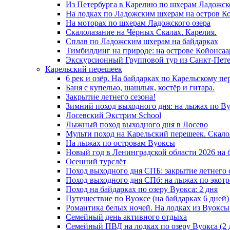
Из Петербурга в Карелию по шхерам Ладожск
На лодках по Ладожским шхерам на остров К
На моторах по шхерам Ладожского озера
Скалолазание на Чёрных Скалах. Карелия.
Сплав по Ладожским шхерам на байдарках
Тимбилдинг на природе: на острове Койонсаа
Экскурсионный Групповой тур из Санкт-Пете
Карельский перешеек
6 рек и озёр. На байдарках по Карельскому пе
Баня с купелью, шашлык, костёр и гитара.
Закрытие летнего сезона!
Зимний поход выходного дня: на лыжах по Ву
Лосевский Экстрим School
Лыжный поход выходного дня в Лосево
Мульти поход на Карельский перешеек. Скало
На лыжах по островам Вуоксы
Новый год в Ленинградской области 2026 на б
Осенний турслёт
Поход выходного дня СПБ: закрытие летнего 
Поход выходного дня СПб: на лыжах по экотр
Поход на байдарках по озеру Вуокса: 2 дня
Путешествие по Вуоксе (на байдарках 6 дней)
Романтика белых ночей. На лодках из Вуоксы 
Семейный день активного отдыха
Семейный ПВД на лодках по озеру Вуокса (2 