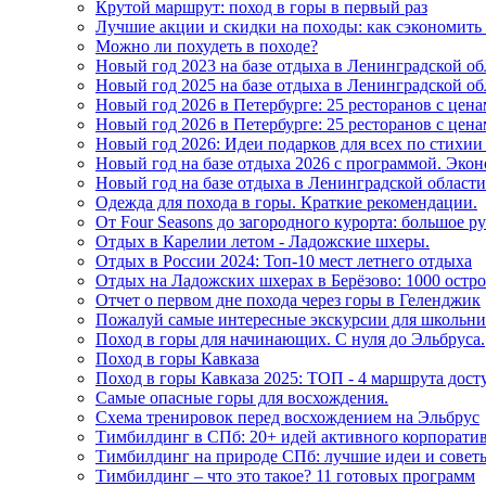
Крутой маршрут: поход в горы в первый раз
Лучшие акции и скидки на походы: как сэкономить 
Можно ли похудеть в походе?
Новый год 2023 на базе отдыха в Ленинградской 
Новый год 2025 на базе отдыха в Ленинградской о
Новый год 2026 в Петербурге: 25 ресторанов с цена
Новый год 2026 в Петербурге: 25 ресторанов с це
Новый год 2026: Идеи подарков для всех по стих
Новый год на базе отдыха 2026 с программой. Экон
Новый год на базе отдыха в Ленинградской области
Одежда для похода в горы. Краткие рекомендации.
От Four Seasons до загородного курорта: большое 
Отдых в Карелии летом - Ладожские шхеры.
Отдых в России 2024: Топ-10 мест летнего отдыха
Отдых на Ладожских шхерах в Берёзово: 1000 остро
Отчет о первом дне похода через горы в Геленджик
Пожалуй самые интересные экскурсии для школьников
Поход в горы для начинающих. С нуля до Эльбруса.
Поход в горы Кавказа
Поход в горы Кавказа 2025: ТОП - 4 маршрута дос
Самые опасные горы для восхождения.
Схема тренировок перед восхождением на Эльбрус
Тимбилдинг в СПб: 20+ идей активного корпорати
Тимбилдинг на природе СПб: лучшие идеи и совет
Тимбилдинг – что это такое? 11 готовых программ