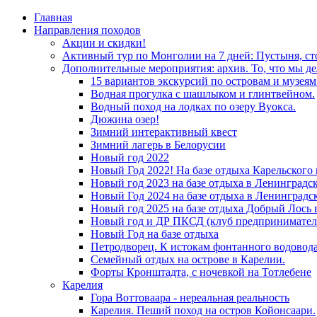
Главная
Направления походов
Акции и скидки!
Активный тур по Монголии на 7 дней: Пустыня, с
Дополнительные мероприятия: архив. То, что мы де
15 вариантов экскурсий по островам и музея
Водная прогулка с шашлыком и глинтвейном.
Водный поход на лодках по озеру Вуокса.
Дюжина озер!
Зимний интерактивный квест
Зимний лагерь в Белорусии
Новый год 2022
Новый Год 2022! На базе отдыха Карельского
Новый год 2023 на базе отдыха в Ленинградс
Новый Год 2024 на базе отдыха в Ленинградс
Новый год 2025 на базе отдыха Добрый Лось 
Новый год и ДР ПКСД (клуб предпринимател
Новый Год на базе отдыха
Петродворец. К истокам фонтанного водовода
Семейный отдых на острове в Карелии.
Форты Кронштадта, с ночевкой на Тотлебене
Карелия
Гора Воттоваара - нереальная реальность
Карелия. Пеший поход на остров Койонсаари.