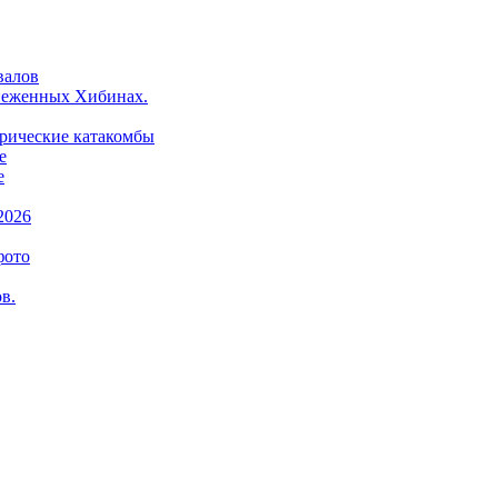
валов
снеженных Хибинах.
орические катакомбы
е
е
2026
фото
в.