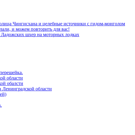
толица Чингисхана и целебные источники с гидом-монголом
лали, и можем повторить для вас!
м Ладожских шхер на моторных лодках
 перешейка.
кой области
кой обалсти
в Ленинградской области
ей)
.