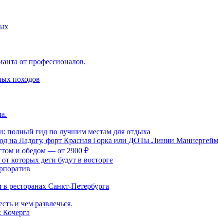
ных
ианта от профессионалов.
ных походов
а.
и: полный гид по лучшим местам для отдыха
ход на Ладогу, форт Красная Горка или ДОТы Линии Маннергей
стом и обедом — от 2900 ₽
 от которых дети будут в восторге
орпоратив
м в ресторанах Санкт-Петербурга
сть и чем развлечься.
 Кочерга