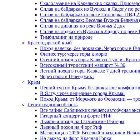
Скалолазание на Карельских скалах. Приозер
Сплав на байдарках из Вуоксы в Ладогу по ре
Сплав на байдарках по реке Пионерка: ПВД 2
Сплав на байдарках: Весёлая-Вуокса-Беличья (
Сплав на диванах по реке Волчья 2 дня
Сплав на лодках из Вуоксы в Ладогу по реке Т
Тимбилдинг на природе
Краснодарский край
Поход налегке, без рюкзаков. Через горы в Ге
Фитнес тур: через горы к морю
Осенний поход в горы Кавказа. Тур: из Красн
Всесоюзный туристский маршрут № 30
Летний поход в горы Кавказа: 7 дней треккин
Через горы в Геленджик!
Крым
Пеший тур по Крыму без рюкзаков: комфортны
В Ялту, через пещерные города Крыма!
Поход Крым: от Морского до Феодосии — троп
Ленинградская область
Все тайны Саблинских пещер: автобусная экс
Гитарный концерт на форте РИФ
Лыжный поход на Гатчинские Гейзеры
Лыжный поход на Форт Риф
Масленица в 2026: Весёлый праздник в Невс
На лыжах на форт Красная Горка