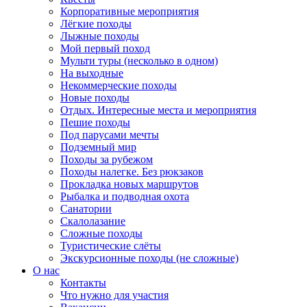
Корпоративные мероприятия
Лёгкие походы
Лыжные походы
Мой первый поход
Мульти туры (несколько в одном)
На выходные
Некоммерческие походы
Новые походы
Отдых. Интересные места и мероприятия
Пешие походы
Под парусами мечты
Подземный мир
Походы за рубежом
Походы налегке. Без рюкзаков
Прокладка новых маршрутов
Рыбалка и подводная охота
Санатории
Скалолазание
Сложные походы
Туристические слёты
Экскурсионные походы (не сложные)
О нас
Контакты
Что нужно для участия