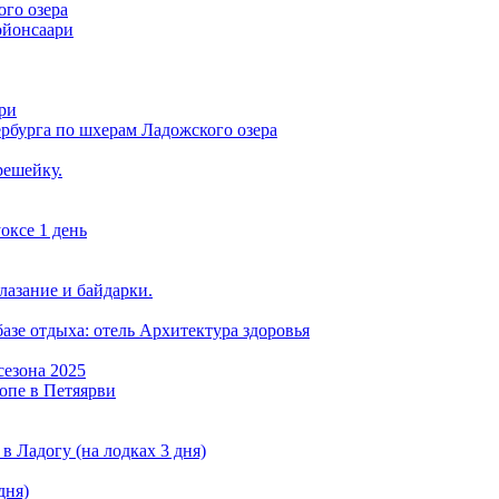
ого озера
ойонсаари
ри
рбурга по шхерам Ладожского озера
решейку.
оксе 1 день
лазание и байдарки.
азе отдыха: отель Архитектура здоровья
сезона 2025
опе в Петяярви
в Ладогу (на лодках 3 дня)
дня)