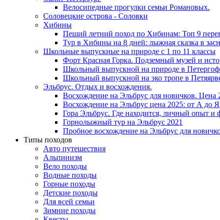
Велосипедные прогулки семьи Романовых.
Соловецкие острова - Соловки
Хибины
Пеший летний поход по Хибинам: Топ 9 пере
Тур в Хибины на 8 дней: лыжная сказка в за
Школьные выпускные на природе с 1 по 11 классы
Форт Красная Горка. Подземный музей и ист
Школьный выпускной на природе в Петергоф
Школьный выпускной на эко тропе в Петяярв
Эльбрус. Отдых и восхождения.
Восхождение на Эльбрус для новичков. Цена 
Восхождение на Эльбрус цена 2025: от А до Я
Гора Эльбрус. Где находится, личный опыт и 
Горнолыжный тур на Эльбрус 2021
Пробное восхождение на Эльбрус для новичко
Типы походов
Авто путешествия
Альпинизм
Вело походы
Водные походы
Горные походы
Детские походы
Для всей семьи
Зимние походы
Квесты