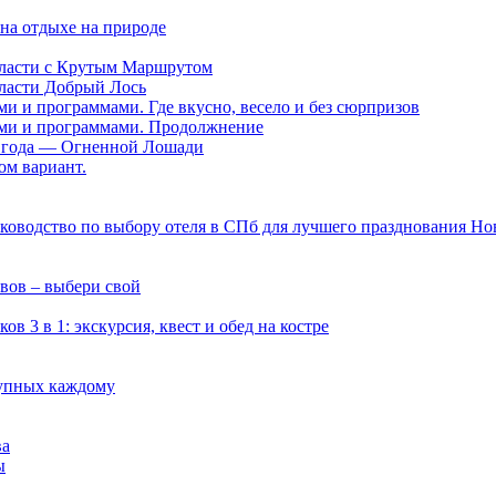
на отдыхе на природе
области с Крутым Маршрутом
бласти Добрый Лось
ми и программами. Где вкусно, весело и без сюрпризов
нами и программами. Продолжнение
ии года — Огненной Лошади
ом вариант.
руководство по выбору отеля в СПб для лучшего празднования Но
вов – выбери свой
 3 в 1: экскурсия, квест и обед на костре
тупных каждому
ва
ы