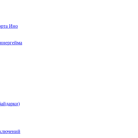
орта Ино
аннергейма
байдарки)
иключений