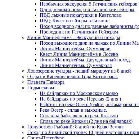
Необычная экскурсия: 5 Гатчинских гейзеров
Однодневный поход на Гатчинские гейзеры
ПВД лыжные покатушки в Кавголово
ПВД: Квест и гейзеры в Гатчине
Поход входного дня: подземные лабиринты ф
Проводник по Гатчинским Гейзерам
Линия Маннергейма - Экскурсии и походы
Поход выходного дня: на лыжах по Линии М
Линия Маннергейма. Суммаярве.
Квест Линия Маннергейма в Лосево
Линия Маннергейма. Двухдневный поход.
Линия Маннергейма. Суммакюля
Ловозерские тундры - пеший маршрут на 8 дней
Отдых в Карелии зимой. Гора Воттоваара.
Планета Пандора
Подмосковье
На байдарках по Московскому морю
На байдарках по реке Нерская (2 дня )
Рафтинг на реке Осетр (рафты, катамараны и 
Река Осетр - сплав в выходные.
Сплав на байдарках по реке Клязьма
Сплав по реке Киржач (2 дня на байдарках)
Полуостров Рыбачий: 8 дней по Краю Земли
Поход по Ликийской тропе: 10 дней настоящих пр
Санкт-Петербург