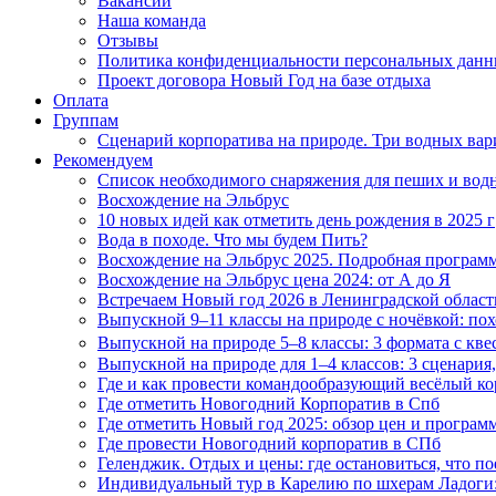
Вакансии
Наша команда
Отзывы
Политика конфиденциальности персональных дан
Проект договора Новый Год на базе отдыха
Оплата
Группам
Сценарий корпоратива на природе. Три водных вар
Рекомендуем
Список необходимого снаряжения для пеших и вод
Восхождение на Эльбрус
10 новых идей как отметить день рождения в 2025 г
Вода в походе. Что мы будем Пить?
Восхождение на Эльбрус 2025. Подробная программ
Восхождение на Эльбрус цена 2024: от А до Я
Встречаем Новый год 2026 в Ленинградской област
Выпускной 9–11 классы на природе с ночёвкой: по
Выпускной на природе 5–8 классы: 3 формата с кве
Выпускной на природе для 1–4 классов: 3 сценария,
Где и как провести командообразующий весёлый к
Где отметить Новогодний Корпоратив в Спб
Где отметить Новый год 2025: обзор цен и програм
Где провести Новогодний корпоратив в СПб
Геленджик. Отдых и цены: где остановиться, что пое
Индивидуальный тур в Карелию по шхерам Ладоги: