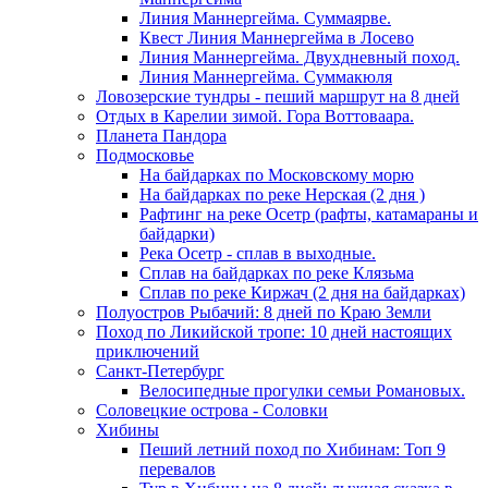
Линия Маннергейма. Суммаярве.
Квест Линия Маннергейма в Лосево
Линия Маннергейма. Двухдневный поход.
Линия Маннергейма. Суммакюля
Ловозерские тундры - пеший маршрут на 8 дней
Отдых в Карелии зимой. Гора Воттоваара.
Планета Пандора
Подмосковье
На байдарках по Московскому морю
На байдарках по реке Нерская (2 дня )
Рафтинг на реке Осетр (рафты, катамараны и
байдарки)
Река Осетр - сплав в выходные.
Сплав на байдарках по реке Клязьма
Сплав по реке Киржач (2 дня на байдарках)
Полуостров Рыбачий: 8 дней по Краю Земли
Поход по Ликийской тропе: 10 дней настоящих
приключений
Санкт-Петербург
Велосипедные прогулки семьи Романовых.
Соловецкие острова - Соловки
Хибины
Пеший летний поход по Хибинам: Топ 9
перевалов