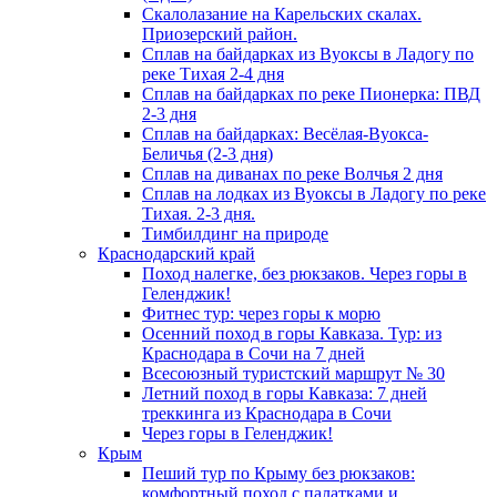
Скалолазание на Карельских скалах.
Приозерский район.
Сплав на байдарках из Вуоксы в Ладогу по
реке Тихая 2-4 дня
Сплав на байдарках по реке Пионерка: ПВД
2-3 дня
Сплав на байдарках: Весёлая-Вуокса-
Беличья (2-3 дня)
Сплав на диванах по реке Волчья 2 дня
Сплав на лодках из Вуоксы в Ладогу по реке
Тихая. 2-3 дня.
Тимбилдинг на природе
Краснодарский край
Поход налегке, без рюкзаков. Через горы в
Геленджик!
Фитнес тур: через горы к морю
Осенний поход в горы Кавказа. Тур: из
Краснодара в Сочи на 7 дней
Всесоюзный туристский маршрут № 30
Летний поход в горы Кавказа: 7 дней
треккинга из Краснодара в Сочи
Через горы в Геленджик!
Крым
Пеший тур по Крыму без рюкзаков:
комфортный поход с палатками и