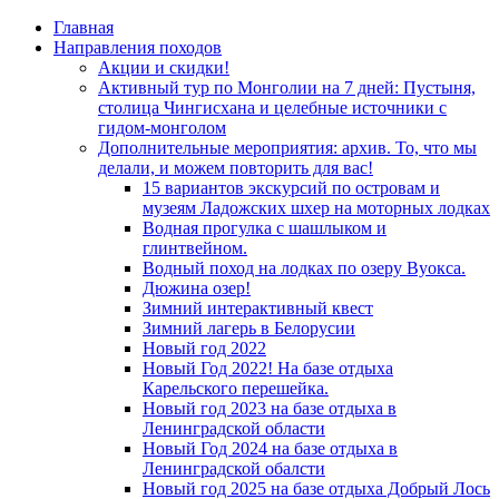
Главная
Направления походов
Акции и скидки!
Активный тур по Монголии на 7 дней: Пустыня,
столица Чингисхана и целебные источники с
гидом-монголом
Дополнительные мероприятия: архив. То, что мы
делали, и можем повторить для вас!
15 вариантов экскурсий по островам и
музеям Ладожских шхер на моторных лодках
Водная прогулка с шашлыком и
глинтвейном.
Водный поход на лодках по озеру Вуокса.
Дюжина озер!
Зимний интерактивный квест
Зимний лагерь в Белорусии
Новый год 2022
Новый Год 2022! На базе отдыха
Карельского перешейка.
Новый год 2023 на базе отдыха в
Ленинградской области
Новый Год 2024 на базе отдыха в
Ленинградской обалсти
Новый год 2025 на базе отдыха Добрый Лось