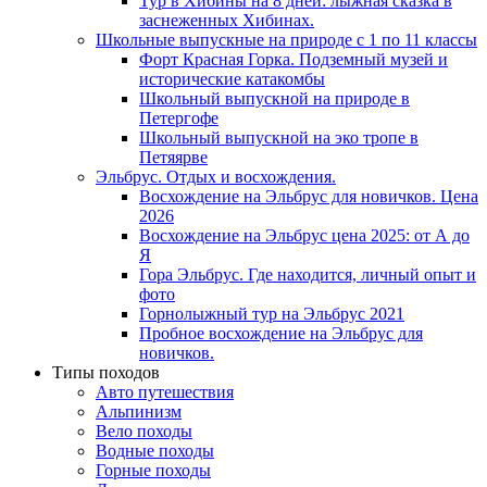
Тур в Хибины на 8 дней: лыжная сказка в
заснеженных Хибинах.
Школьные выпускные на природе с 1 по 11 классы
Форт Красная Горка. Подземный музей и
исторические катакомбы
Школьный выпускной на природе в
Петергофе
Школьный выпускной на эко тропе в
Петяярве
Эльбрус. Отдых и восхождения.
Восхождение на Эльбрус для новичков. Цена
2026
Восхождение на Эльбрус цена 2025: от А до
Я
Гора Эльбрус. Где находится, личный опыт и
фото
Горнолыжный тур на Эльбрус 2021
Пробное восхождение на Эльбрус для
новичков.
Типы походов
Авто путешествия
Альпинизм
Вело походы
Водные походы
Горные походы