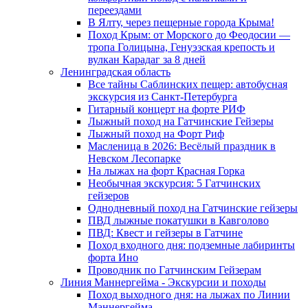
переездами
В Ялту, через пещерные города Крыма!
Поход Крым: от Морского до Феодосии —
тропа Голицына, Генуэзская крепость и
вулкан Карадаг за 8 дней
Ленинградская область
Все тайны Саблинских пещер: автобусная
экскурсия из Санкт-Петербурга
Гитарный концерт на форте РИФ
Лыжный поход на Гатчинские Гейзеры
Лыжный поход на Форт Риф
Масленица в 2026: Весёлый праздник в
Невском Лесопарке
На лыжах на форт Красная Горка
Необычная экскурсия: 5 Гатчинских
гейзеров
Однодневный поход на Гатчинские гейзеры
ПВД лыжные покатушки в Кавголово
ПВД: Квест и гейзеры в Гатчине
Поход входного дня: подземные лабиринты
форта Ино
Проводник по Гатчинским Гейзерам
Линия Маннергейма - Экскурсии и походы
Поход выходного дня: на лыжах по Линии
Маннергейма