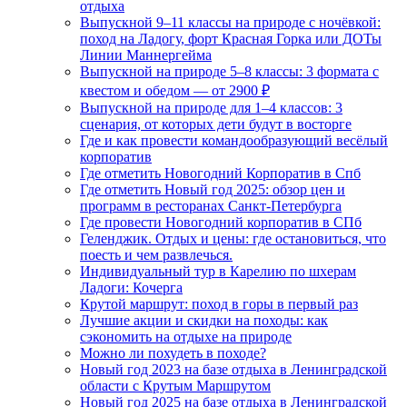
отдыха
Выпускной 9–11 классы на природе с ночёвкой:
поход на Ладогу, форт Красная Горка или ДОТы
Линии Маннергейма
Выпускной на природе 5–8 классы: 3 формата с
квестом и обедом — от 2900 ₽
Выпускной на природе для 1–4 классов: 3
сценария, от которых дети будут в восторге
Где и как провести командообразующий весёлый
корпоратив
Где отметить Новогодний Корпоратив в Спб
Где отметить Новый год 2025: обзор цен и
программ в ресторанах Санкт-Петербурга
Где провести Новогодний корпоратив в СПб
Геленджик. Отдых и цены: где остановиться, что
поесть и чем развлечься.
Индивидуальный тур в Карелию по шхерам
Ладоги: Кочерга
Крутой маршрут: поход в горы в первый раз
Лучшие акции и скидки на походы: как
сэкономить на отдыхе на природе
Можно ли похудеть в походе?
Новый год 2023 на базе отдыха в Ленинградской
области с Крутым Маршрутом
Новый год 2025 на базе отдыха в Ленинградской