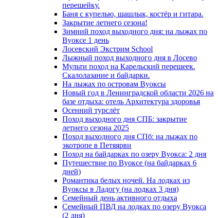
перешейку.
Баня с купелью, шашлык, костёр и гитара.
Закрытие летнего сезона!
Зимний поход выходного дня: на лыжах по
Вуоксе 1 день
Лосевский Экстрим School
Лыжный поход выходного дня в Лосево
Мульти поход на Карельский перешеек.
Скалолазание и байдарки.
На лыжах по островам Вуоксы
Новый год в Ленинградской области 2026 на
базе отдыха: отель Архитектура здоровья
Осенний турслёт
Поход выходного дня СПБ: закрытие
летнего сезона 2025
Поход выходного дня СПб: на лыжах по
экотропе в Петяярви
Поход на байдарках по озеру Вуокса: 2 дня
Путешествие по Вуоксе (на байдарках 6
дней)
Романтика белых ночей. На лодках из
Вуоксы в Ладогу (на лодках 3 дня)
Семейный день активного отдыха
Семейный ПВД на лодках по озеру Вуокса
(2 дня)