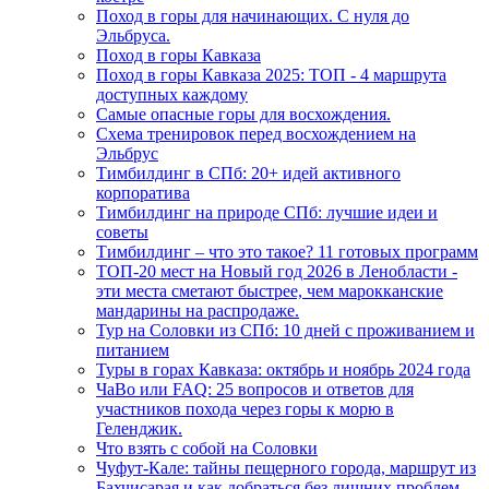
Поход в горы для начинающих. С нуля до
Эльбруса.
Поход в горы Кавказа
Поход в горы Кавказа 2025: ТОП - 4 маршрута
доступных каждому
Самые опасные горы для восхождения.
Схема тренировок перед восхождением на
Эльбрус
Тимбилдинг в СПб: 20+ идей активного
корпоратива
Тимбилдинг на природе СПб: лучшие идеи и
советы
Тимбилдинг – что это такое? 11 готовых программ
ТОП-20 мест на Новый год 2026 в Ленобласти -
эти места сметают быстрее, чем марокканские
мандарины на распродаже.
Тур на Соловки из СПб: 10 дней с проживанием и
питанием
Туры в горах Кавказа: октябрь и ноябрь 2024 года
ЧаВо или FAQ: 25 вопросов и ответов для
участников похода через горы к морю в
Геленджик.
Что взять с собой на Соловки
Чуфут-Кале: тайны пещерного города, маршрут из
Бахчисарая и как добраться без лишних проблем