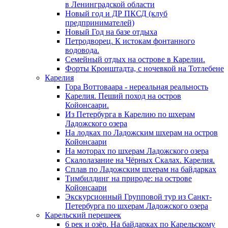
в Ленинградской области
Новый год и ДР ПКСД (клуб
предпринимателей)
Новый Год на базе отдыха
Петродворец. К истокам фонтанного
водовода.
Семейный отдых на острове в Карелии.
Форты Кронштадта, с ночевкой на Тотлебене
Карелия
Гора Воттоваара - нереальная реальность
Карелия. Пеший поход на остров
Койонсаари.
Из Петербурга в Карелию по шхерам
Ладожского озера
На лодках по Ладожским шхерам на остров
Койонсаари
На моторах по шхерам Ладожского озера
Скалолазание на Чёрных Скалах. Карелия.
Сплав по Ладожским шхерам на байдарках
Тимбилдинг на природе: на острове
Койонсаари
Экскурсионный Групповой тур из Санкт-
Петербурга по шхерам Ладожского озера
Карельский перешеек
6 рек и озёр. На байдарках по Карельскому