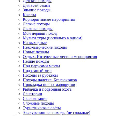
Детские походы
Для всей семьи
Зимние походы
Квесты
Корпоративные мероприятия
Лёгкие походы
Лыжные походы
Мой первый поход
Мульти туры (несколько в одном)
На выходные
Некоммерческие походы
Новые походы
Отдых. Интересные места и мероприятия
Пешие походы
Под парусами мечты
Подземный мир
Походы за рубежом
Походы налегке. Без рюкзаков
Прокладка новых маршрутов
Рыбалка и подводная охота
Санатории
Скалолазание
Сложные походы
Туристические слёты
Экскурсионные походы (не сложные)