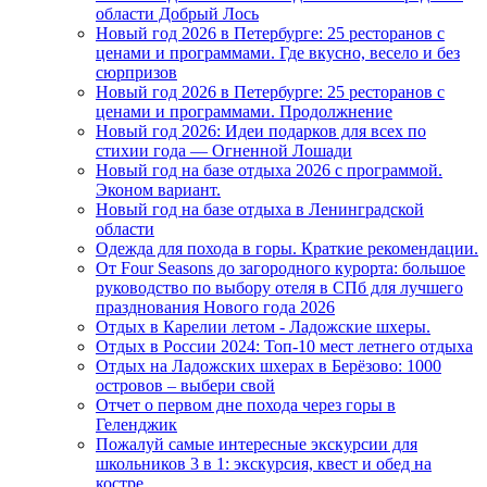
области Добрый Лось
Новый год 2026 в Петербурге: 25 ресторанов с
ценами и программами. Где вкусно, весело и без
сюрпризов
Новый год 2026 в Петербурге: 25 ресторанов с
ценами и программами. Продолжнение
Новый год 2026: Идеи подарков для всех по
стихии года — Огненной Лошади
Новый год на базе отдыха 2026 с программой.
Эконом вариант.
Новый год на базе отдыха в Ленинградской
области
Одежда для похода в горы. Краткие рекомендации.
От Four Seasons до загородного курорта: большое
руководство по выбору отеля в СПб для лучшего
празднования Нового года 2026
Отдых в Карелии летом - Ладожские шхеры.
Отдых в России 2024: Топ-10 мест летнего отдыха
Отдых на Ладожских шхерах в Берёзово: 1000
островов – выбери свой
Отчет о первом дне похода через горы в
Геленджик
Пожалуй самые интересные экскурсии для
школьников 3 в 1: экскурсия, квест и обед на
костре