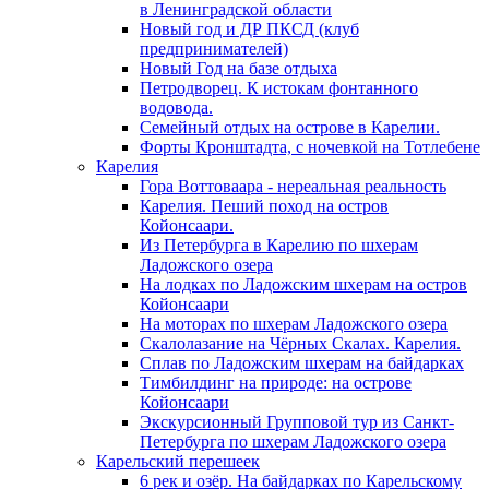
в Ленинградской области
Новый год и ДР ПКСД (клуб
предпринимателей)
Новый Год на базе отдыха
Петродворец. К истокам фонтанного
водовода.
Семейный отдых на острове в Карелии.
Форты Кронштадта, с ночевкой на Тотлебене
Карелия
Гора Воттоваара - нереальная реальность
Карелия. Пеший поход на остров
Койонсаари.
Из Петербурга в Карелию по шхерам
Ладожского озера
На лодках по Ладожским шхерам на остров
Койонсаари
На моторах по шхерам Ладожского озера
Скалолазание на Чёрных Скалах. Карелия.
Сплав по Ладожским шхерам на байдарках
Тимбилдинг на природе: на острове
Койонсаари
Экскурсионный Групповой тур из Санкт-
Петербурга по шхерам Ладожского озера
Карельский перешеек
6 рек и озёр. На байдарках по Карельскому