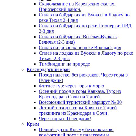
Скалолазание на Карельских скалах.
Приозерский район.
Сплав на байдарках из Вуоксы в Ладогу по
реке Тихая 2-4 дня
Сплав на байдарках по реке Пионерка: ПВД
2-3 дня
Сплав на байдарках: Весёлая-Вуокса-
Беличья (2-3 дня)
Сплав на диванах по реке Волчья 2 дня
Сплав на лодках из Вуоксы в Ладогу по реке
Тихая. 2-3 дня.
Тимбилдинг на природе
Краснодарский край
Поход налегке, без рюкзаков. Через горы в
Геленджик!
Фитнес тур: через горы к морю
Осенний поход в горы Кавказа. Тур: из
Краснодара в Сочи на 7 дней
Всесоюзный туристский маршрут № 30
Летний поход в горы Кавказа: 7 дней
треккинга из Краснодара в Сочи
Через горы в Геленджик!
Крым
Пеший тур по Крыму без рюкзаков:
комфортный поход с палатками и