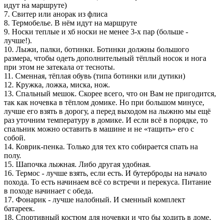
идут на маршруте)
7. Свитер или анорак из флиса
8. Термобелье. В нём идут на маршруте
9. Носки теплые и хб носки не менее 3-х пар (больше -
лучше!).
10. Лыжи, палки, ботинки. Ботинки должны большого
размера, чтобы одеть дополнительный тёплый носок и нога
при этом не затекала от тесноты.
11. Сменная, тёплая обувь (типа ботинки или дутики)
12. Кружка, ложка, миска, нож.
13. Спальный мешок. Скорее всего, что он Вам не пригодится,
так как ночевка в тёплом домике. Но при большом минусе,
лучше его взять в дорогу, а перед выходом на лыжню мы ещё
раз уточним температуру в домике. И если всё в порядке, то
спальник можно оставить в машине и не «тащить» его с
собой.
14. Коврик-пенка. Только для тех кто собирается спать на
полу.
15. Шапочка лыжная. Либо другая удобная.
16. Термос - лучше взять, если есть. И бутерброды на начало
похода. То есть начинаем всё со встречи и перекуса. Питание
в походе начинает с обеда.
17. Фонарик - лучше налобный. И сменный комплект
батареек.
18. Спортивный костюм для ночевки и что бы ходить в доме.