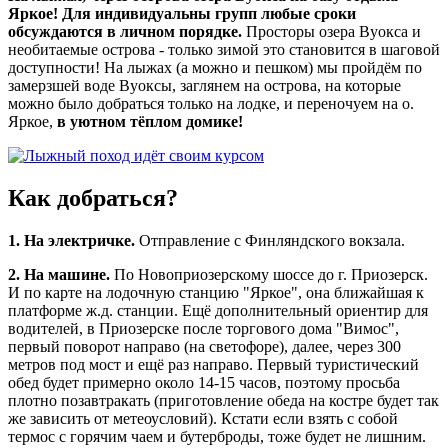
Яркое! Для индивидуальны групп любые сроки
обсуждаются в личном порядке.
Просторы озера Вуокса и
необитаемые острова - только зимой это становится в шаговой
доступности! На лыжах (а можно и пешком) мы пройдём по
замерзшей воде Вуоксы, заглянем на острова, на которые
можно было добраться только на лодке, и переночуем на о.
Яркое,
в уютном тёплом домике!
Как добраться?
1. На электричке.
Отправление с Финляндского вокзала.
2. На машине.
По Новоприозерскому шоссе до г. Приозерск.
И по карте на лодочную станцию "Яркое", она ближайшая к
платформе ж.д. станции. Ещё дополнительный ориентир для
водителей, в Приозерске после торгового дома "Вимос",
первый поворот направо (на светофоре), далее, через 300
метров под мост и ещё раз направо. Первый туристический
обед будет примерно около 14-15 часов, поэтому просьба
плотно позавтракать (приготовление обеда на костре будет так
же зависить от метеоусловий). Кстати если взять с собой
термос с горячим чаем и бутерброды, тоже будет не лишним.