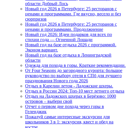
области Добрый Лось
Новый год 2026 в Петербурге: 25 ресторанов с
ценами и программами. Где вкусно, весело и без
сюрпризов
Новый год 2026 в Петербурге: 25 ресторанов с
ценами и программами. Продолжнение
Новый год 2026: Идеи подарков для всех по
стихии года — Огненной Лошади
Новый год на базе отдыха 2026 с программой.
Эконом вариант.
Новый год на базе отдыха в Ленинградской
области
Одежда для похода в горы. Краткие рекомендации.
От Four Seasons до загородного курорта: большое
руководство по выбору отеля в СПб для лучшего
празднования Нового года 2026
Отдых в Карелии летом - Ладожские шхеры.
Отдых в России 2024: Топ-10 мест летнего отдыха
Отдых на Ладожских шхерах в Берёзово: 1000
островов – выбери свой
Отчет о первом дне похода через горы в
Геленджик
Пожалуй самые интересные экскурсии для
школьников 3 в 1: экскурсия, квест и обед на
костре