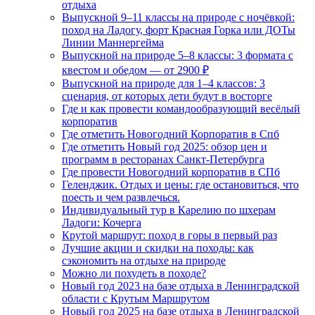
отдыха
Выпускной 9–11 классы на природе с ночёвкой:
поход на Ладогу, форт Красная Горка или ДОТы
Линии Маннергейма
Выпускной на природе 5–8 классы: 3 формата с
квестом и обедом — от 2900 ₽
Выпускной на природе для 1–4 классов: 3
сценария, от которых дети будут в восторге
Где и как провести командообразующий весёлый
корпоратив
Где отметить Новогодний Корпоратив в Спб
Где отметить Новый год 2025: обзор цен и
программ в ресторанах Санкт-Петербурга
Где провести Новогодний корпоратив в СПб
Геленджик. Отдых и цены: где остановиться, что
поесть и чем развлечься.
Индивидуальный тур в Карелию по шхерам
Ладоги: Кочерга
Крутой маршрут: поход в горы в первый раз
Лучшие акции и скидки на походы: как
сэкономить на отдыхе на природе
Можно ли похудеть в походе?
Новый год 2023 на базе отдыха в Ленинградской
области с Крутым Маршрутом
Новый год 2025 на базе отдыха в Ленинградской