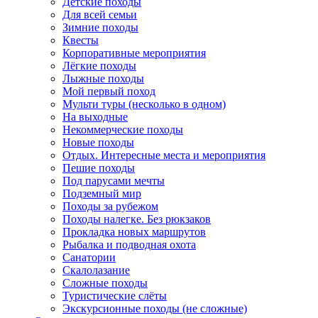
Детские походы
Для всей семьи
Зимние походы
Квесты
Корпоративные мероприятия
Лёгкие походы
Лыжные походы
Мой первый поход
Мульти туры (несколько в одном)
На выходные
Некоммерческие походы
Новые походы
Отдых. Интересные места и мероприятия
Пешие походы
Под парусами мечты
Подземный мир
Походы за рубежом
Походы налегке. Без рюкзаков
Прокладка новых маршрутов
Рыбалка и подводная охота
Санатории
Скалолазание
Сложные походы
Туристические слёты
Экскурсионные походы (не сложные)