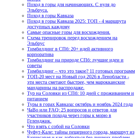
Поход в горы для начинающих. С нуля до
Эльбруса.
Поход в горы Кавказа
Поход в горы Кавказа 2025: ТОП - 4 маршрута
доступных каждому
Самые опасные горы для восхождения.
Схема тренировок перед восхождением на
Эльбрус
Тимбилдинг в СПб: 20+ идей активного
корпоратива
Тимбилдинг на природе СПб: лучшие идеи и
советы
Тимбилдинг – что это такое? 11 готовых программ
ТОП-20 мест на Новый год 2026 в Ленобласти -
эти места сметают быстрее, чем марокканские
мандарины на распродаже.
Тур на Соловки из СПб: 10 дней с проживанием и
питанием
Туры в горах Кавказа: октябрь и ноябрь 2024 года
ЧаВо или FAQ: 25 вопросов и ответов для
участников похода через горы к морю в
Геленджик.
Что взять с собой на Соловки
Чуфут-Кале: тайны пещерного города, маршрут из
Бахчисарая и как добраться без лишних проблем