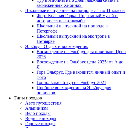
Тур в Хибины на 8 дней: лыжная сказка в
заснеженных Хибинах.
Школьные выпускные на природе с 1 по 11 классы
Форт Красная Горка. Подземный музей и
исторические катакомбы
Школьный выпускной на природе в
Петергофе
Школьный выпускной на эко тропе в
Петяярве
Эльбрус. Отдых и восхождения.
Восхождение на Эльбрус для новичков. Цена
2026
Восхождение на Эльбрус цена 2025: от А до
Я
Гора Эльбрус. Где находится, личный опыт и
фото
Горнолыжный тур на Эльбрус 2021
Пробное восхождение на Эльбрус для
новичков.
Типы походов
Авто путешествия
Альпинизм
Вело походы
Водные походы
Горные походы