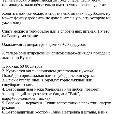
Тёплые носки 3 пары, носки хб тоже 3 пары. Ноги могут
промокнуть, надо обязательно иметь сухих носков в достатке.
Ходить в домике можно в спортивных штанах и футболке, ну
может флиску добавить (не дополнительную, а ту которую мы
уже взяли)
Спать можно в термобелье или в спортивных штанах. Ну это
на Ваше усмотрение.
Ожидаемая температура в домике +20 градусов.
А теперь ориентировочный список снаряжения для похода на
лыжах по Вуоксе:
1. Рюкзак 60-80 литров.
2. Куртка теплая с капюшоном (желательно пуховка).
Подойдёт горнолыжная или сноубордическая куртка.
3. Брюки утепленные. Подойдут горнолыжные или
сноубордические.
4. Ветрозащитная маска (балаклава или любой предмет,
защищающий лицо от ветра: бандана "Buff",
шарф+горнолыжная маска)
5. Варежки + перчатки. Лучше всего: тонкие перчатки, сверху
рукавицы.
6. Ветрозащитный костюм (Тонкие ветровка и штаны, в них