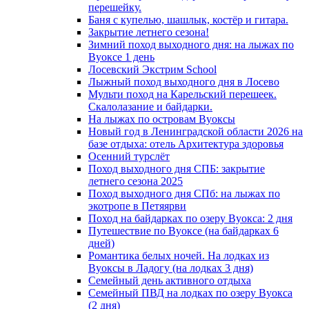
перешейку.
Баня с купелью, шашлык, костёр и гитара.
Закрытие летнего сезона!
Зимний поход выходного дня: на лыжах по
Вуоксе 1 день
Лосевский Экстрим School
Лыжный поход выходного дня в Лосево
Мульти поход на Карельский перешеек.
Скалолазание и байдарки.
На лыжах по островам Вуоксы
Новый год в Ленинградской области 2026 на
базе отдыха: отель Архитектура здоровья
Осенний турслёт
Поход выходного дня СПБ: закрытие
летнего сезона 2025
Поход выходного дня СПб: на лыжах по
экотропе в Петяярви
Поход на байдарках по озеру Вуокса: 2 дня
Путешествие по Вуоксе (на байдарках 6
дней)
Романтика белых ночей. На лодках из
Вуоксы в Ладогу (на лодках 3 дня)
Семейный день активного отдыха
Семейный ПВД на лодках по озеру Вуокса
(2 дня)