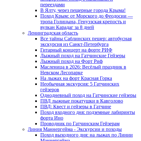
переездами
В Ялту, через пещерные города Крыма!
Поход Крым: от Морского до Феодосии —
тропа Голицына, Генуэзская крепость и
вулкан Карадаг за 8 дней
Ленинградская область
Все тайны Саблинских пещер: автобусная
экскурсия из Санкт-Петербурга
Гитарный концерт на форте РИФ
Лыжный поход на Гатчинские Гейзеры
Лыжный поход на Форт Риф
Масленица в 2026: Весёлый праздник в
Невском Лесопарке
На лыжах на форт Красная Горка
Необычная экскурсия: 5 Гатчинских
гейзеров
Однодневный поход на Гатчинские гейзеры
ПВД лыжные покатушки в Кавголово
ПВД: Квест и гейзеры в Гатчине
Поход входного дня: подземные лабиринты
форта Ино
Проводник по Гатчинским Гейзерам
Линия Маннергейма - Экскурсии и походы
Поход выходного дня: на лыжах по Линии
Маннергейма