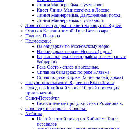
Линия Маннергейма. Суммаярве.
Квест Линия Маннергейма в Лосево
Линия Маннергейма. Двухдневный поход.
Линия Маннергейма. Суммакюля
Ловозерские тундры - пеший маршрут на 8 дней
Отдых в Карелии зимой. Гора Воттоваара.
Планета Пандора
Подмосковье
На байдарках по Московскому морю
На байдарках по реке Нерская (2 дня )
Рафтинг на реке Осетр (рафты, катамараны и
байдарки)
Река Осетр - сплав в выходные.
Сплав на байдарках по реке Клязьма
Сплав по реке Киржач (2 дня на байдарках)
Полуостров Рыбачий: 8 дней по Краю Земли
Поход по Ликийской тропе: 10 дней настоящих
приключений
Санкт-Петербург
Велосипедные прогулки семьи Романовых.
Соловецкие острова - Соловки
Хибины
Пеший летний поход по Хибинам: Топ 9
перевалов