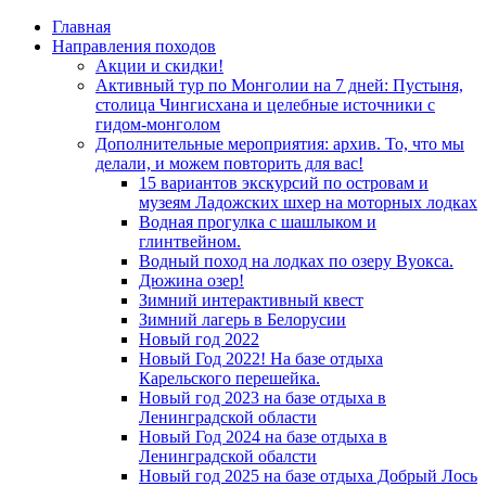
Главная
Направления походов
Акции и скидки!
Активный тур по Монголии на 7 дней: Пустыня,
столица Чингисхана и целебные источники с
гидом-монголом
Дополнительные мероприятия: архив. То, что мы
делали, и можем повторить для вас!
15 вариантов экскурсий по островам и
музеям Ладожских шхер на моторных лодках
Водная прогулка с шашлыком и
глинтвейном.
Водный поход на лодках по озеру Вуокса.
Дюжина озер!
Зимний интерактивный квест
Зимний лагерь в Белорусии
Новый год 2022
Новый Год 2022! На базе отдыха
Карельского перешейка.
Новый год 2023 на базе отдыха в
Ленинградской области
Новый Год 2024 на базе отдыха в
Ленинградской обалсти
Новый год 2025 на базе отдыха Добрый Лось