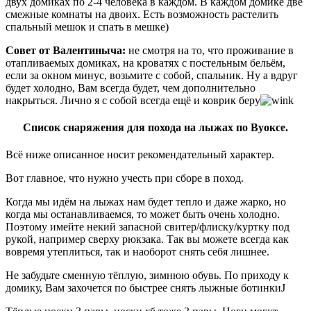
двух домиках по 2-4 человека в каждом. В каждом домике две
смежные комнаты на двоих. Есть возможность растелить
спальный мешок и спать в мешке)
Совет от Валентиныча:
не смотря на то, что проживание в
отапливаемых домиках, на кроватях с постельным бельём,
если за окном минус, возьмите с собой, спальник. Ну а вдруг
будет холодно, Вам всегда будет, чем дополнительно
накрыться. Лично я с собой всегда ещё и коврик беру
Список снаряжения для похода на лыжах по Вуоксе.
Всё ниже описанное носит рекомендательный характер.
Вот главное, что нужно учесть при сборе в поход.
Когда мы идём на лыжах нам будет тепло и даже жарко, но
когда мы останавливаемся, то может быть очень холодно.
Поэтому имейте некий запасной свитер/флиску/куртку под
рукой, например сверху рюкзака. Так вы можете всегда как
вовремя утеплиться, так и наоборот снять себя лишнее.
Не забудьте сменную тёплую, зимнюю обувь. По приходу к
домику, Вам захочется по быстрее снять лыжные ботинкиJ