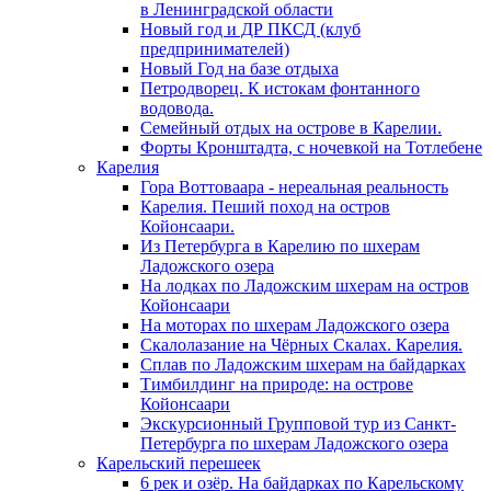
в Ленинградской области
Новый год и ДР ПКСД (клуб
предпринимателей)
Новый Год на базе отдыха
Петродворец. К истокам фонтанного
водовода.
Семейный отдых на острове в Карелии.
Форты Кронштадта, с ночевкой на Тотлебене
Карелия
Гора Воттоваара - нереальная реальность
Карелия. Пеший поход на остров
Койонсаари.
Из Петербурга в Карелию по шхерам
Ладожского озера
На лодках по Ладожским шхерам на остров
Койонсаари
На моторах по шхерам Ладожского озера
Скалолазание на Чёрных Скалах. Карелия.
Сплав по Ладожским шхерам на байдарках
Тимбилдинг на природе: на острове
Койонсаари
Экскурсионный Групповой тур из Санкт-
Петербурга по шхерам Ладожского озера
Карельский перешеек
6 рек и озёр. На байдарках по Карельскому