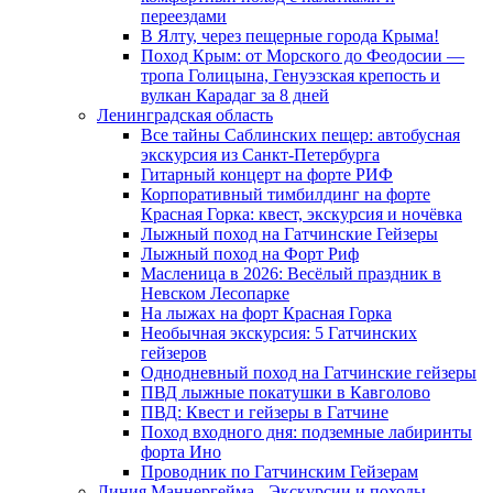
переездами
В Ялту, через пещерные города Крыма!
Поход Крым: от Морского до Феодосии —
тропа Голицына, Генуэзская крепость и
вулкан Карадаг за 8 дней
Ленинградская область
Все тайны Саблинских пещер: автобусная
экскурсия из Санкт-Петербурга
Гитарный концерт на форте РИФ
Корпоративный тимбилдинг на форте
Красная Горка: квест, экскурсия и ночёвка
Лыжный поход на Гатчинские Гейзеры
Лыжный поход на Форт Риф
Масленица в 2026: Весёлый праздник в
Невском Лесопарке
На лыжах на форт Красная Горка
Необычная экскурсия: 5 Гатчинских
гейзеров
Однодневный поход на Гатчинские гейзеры
ПВД лыжные покатушки в Кавголово
ПВД: Квест и гейзеры в Гатчине
Поход входного дня: подземные лабиринты
форта Ино
Проводник по Гатчинским Гейзерам
Линия Маннергейма - Экскурсии и походы