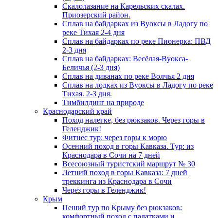
Скалолазание на Карельских скалах.
Приозерский район.
Сплав на байдарках из Вуоксы в Ладогу по
реке Тихая 2-4 дня
Сплав на байдарках по реке Пионерка: ПВД
2-3 дня
Сплав на байдарках: Весёлая-Вуокса-
Беличья (2-3 дня)
Сплав на диванах по реке Волчья 2 дня
Сплав на лодках из Вуоксы в Ладогу по реке
Тихая. 2-3 дня.
Тимбилдинг на природе
Краснодарский край
Поход налегке, без рюкзаков. Через горы в
Геленджик!
Фитнес тур: через горы к морю
Осенний поход в горы Кавказа. Тур: из
Краснодара в Сочи на 7 дней
Всесоюзный туристский маршрут № 30
Летний поход в горы Кавказа: 7 дней
треккинга из Краснодара в Сочи
Через горы в Геленджик!
Крым
Пеший тур по Крыму без рюкзаков:
комфортный поход с палатками и