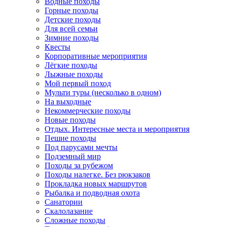
Водные походы
Горные походы
Детские походы
Для всей семьи
Зимние походы
Квесты
Корпоративные мероприятия
Лёгкие походы
Лыжные походы
Мой первый поход
Мульти туры (несколько в одном)
На выходные
Некоммерческие походы
Новые походы
Отдых. Интересные места и мероприятия
Пешие походы
Под парусами мечты
Подземный мир
Походы за рубежом
Походы налегке. Без рюкзаков
Прокладка новых маршрутов
Рыбалка и подводная охота
Санатории
Скалолазание
Сложные походы