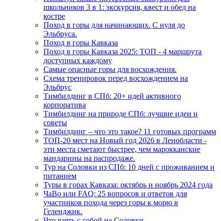
школьников 3 в 1: экскурсия, квест и обед на
костре
Поход в горы для начинающих. С нуля до
Эльбруса.
Поход в горы Кавказа
Поход в горы Кавказа 2025: ТОП - 4 маршрута
доступных каждому
Самые опасные горы для восхождения.
Схема тренировок перед восхождением на
Эльбрус
Тимбилдинг в СПб: 20+ идей активного
корпоратива
Тимбилдинг на природе СПб: лучшие идеи и
советы
Тимбилдинг – что это такое? 11 готовых программ
ТОП-20 мест на Новый год 2026 в Ленобласти -
эти места сметают быстрее, чем марокканские
мандарины на распродаже.
Тур на Соловки из СПб: 10 дней с проживанием и
питанием
Туры в горах Кавказа: октябрь и ноябрь 2024 года
ЧаВо или FAQ: 25 вопросов и ответов для
участников похода через горы к морю в
Геленджик.
Что взять с собой на Соловки