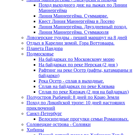
Поход выходного дня: на лыжах по Линии
Маннергейма
Линия Маннергейма. Суммаярве.
Квест Линия Маннергейма в Лосево
Линия Маннергейма. Двухдневный поход.
Линия Маннергейма. Суммакюля
Ловозерские тундры - пеший маршрут на 8 дней
Отдых в Карелии зимой. Гора Воттоваара.
Планета Пандора
Подмосковье
На байдарках по Московскому морю
На байдарках по реке Нерская (2 дня )
Рафтинг на реке Осетр (рафты, катамараны и
байдарки)
Река Осетр - сплав в выходные.
Сплав на байдарках по реке Клязьма
Сплав по реке Киржач (2 дня на байдарках)
Полуостров Рыбачий: 8 дней по Краю Земли
Поход по Ликийской тропе: 10 дней настоящих
приключений
Санкт-Петербург
Велосипедные прогулки семьи Романовых.
Соловецкие острова - Соловки
Хибины