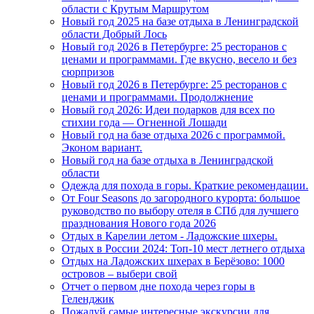
области с Крутым Маршрутом
Новый год 2025 на базе отдыха в Ленинградской
области Добрый Лось
Новый год 2026 в Петербурге: 25 ресторанов с
ценами и программами. Где вкусно, весело и без
сюрпризов
Новый год 2026 в Петербурге: 25 ресторанов с
ценами и программами. Продолжнение
Новый год 2026: Идеи подарков для всех по
стихии года — Огненной Лошади
Новый год на базе отдыха 2026 с программой.
Эконом вариант.
Новый год на базе отдыха в Ленинградской
области
Одежда для похода в горы. Краткие рекомендации.
От Four Seasons до загородного курорта: большое
руководство по выбору отеля в СПб для лучшего
празднования Нового года 2026
Отдых в Карелии летом - Ладожские шхеры.
Отдых в России 2024: Топ-10 мест летнего отдыха
Отдых на Ладожских шхерах в Берёзово: 1000
островов – выбери свой
Отчет о первом дне похода через горы в
Геленджик
Пожалуй самые интересные экскурсии для