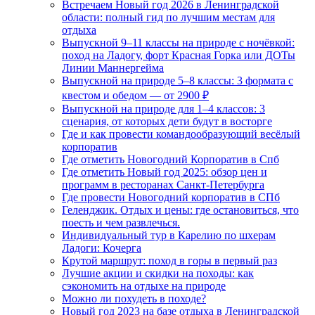
Встречаем Новый год 2026 в Ленинградской
области: полный гид по лучшим местам для
отдыха
Выпускной 9–11 классы на природе с ночёвкой:
поход на Ладогу, форт Красная Горка или ДОТы
Линии Маннергейма
Выпускной на природе 5–8 классы: 3 формата с
квестом и обедом — от 2900 ₽
Выпускной на природе для 1–4 классов: 3
сценария, от которых дети будут в восторге
Где и как провести командообразующий весёлый
корпоратив
Где отметить Новогодний Корпоратив в Спб
Где отметить Новый год 2025: обзор цен и
программ в ресторанах Санкт-Петербурга
Где провести Новогодний корпоратив в СПб
Геленджик. Отдых и цены: где остановиться, что
поесть и чем развлечься.
Индивидуальный тур в Карелию по шхерам
Ладоги: Кочерга
Крутой маршрут: поход в горы в первый раз
Лучшие акции и скидки на походы: как
сэкономить на отдыхе на природе
Можно ли похудеть в походе?
Новый год 2023 на базе отдыха в Ленинградской