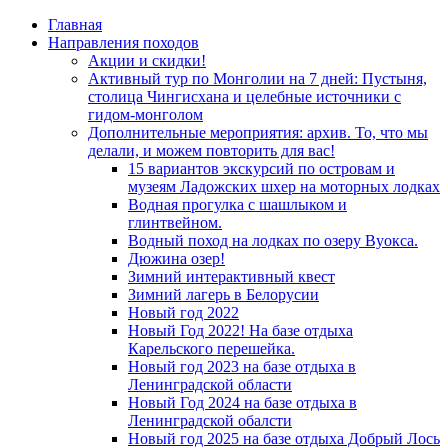
Главная
Направления походов
Акции и скидки!
Активный тур по Монголии на 7 дней: Пустыня,
столица Чингисхана и целебные источники с
гидом-монголом
Дополнительные мероприятия: архив. То, что мы
делали, и можем повторить для вас!
15 вариантов экскурсий по островам и
музеям Ладожских шхер на моторных лодках
Водная прогулка с шашлыком и
глинтвейном.
Водный поход на лодках по озеру Вуокса.
Дюжина озер!
Зимний интерактивный квест
Зимний лагерь в Белорусии
Новый год 2022
Новый Год 2022! На базе отдыха
Карельского перешейка.
Новый год 2023 на базе отдыха в
Ленинградской области
Новый Год 2024 на базе отдыха в
Ленинградской обалсти
Новый год 2025 на базе отдыха Добрый Лось