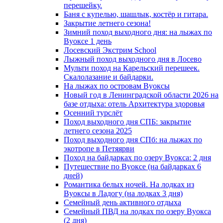
перешейку.
Баня с купелью, шашлык, костёр и гитара.
Закрытие летнего сезона!
Зимний поход выходного дня: на лыжах по
Вуоксе 1 день
Лосевский Экстрим School
Лыжный поход выходного дня в Лосево
Мульти поход на Карельский перешеек.
Скалолазание и байдарки.
На лыжах по островам Вуоксы
Новый год в Ленинградской области 2026 на
базе отдыха: отель Архитектура здоровья
Осенний турслёт
Поход выходного дня СПБ: закрытие
летнего сезона 2025
Поход выходного дня СПб: на лыжах по
экотропе в Петяярви
Поход на байдарках по озеру Вуокса: 2 дня
Путешествие по Вуоксе (на байдарках 6
дней)
Романтика белых ночей. На лодках из
Вуоксы в Ладогу (на лодках 3 дня)
Семейный день активного отдыха
Семейный ПВД на лодках по озеру Вуокса
(2 дня)