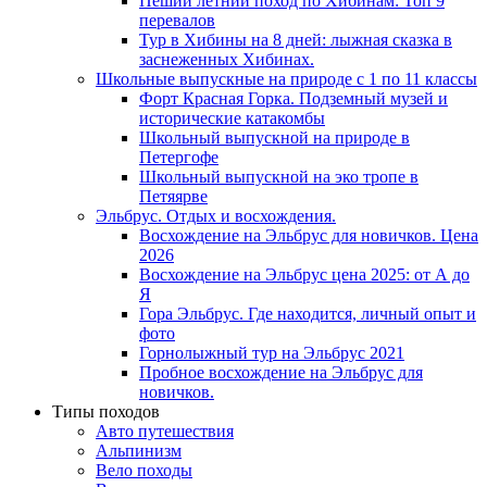
Пеший летний поход по Хибинам: Топ 9
перевалов
Тур в Хибины на 8 дней: лыжная сказка в
заснеженных Хибинах.
Школьные выпускные на природе с 1 по 11 классы
Форт Красная Горка. Подземный музей и
исторические катакомбы
Школьный выпускной на природе в
Петергофе
Школьный выпускной на эко тропе в
Петяярве
Эльбрус. Отдых и восхождения.
Восхождение на Эльбрус для новичков. Цена
2026
Восхождение на Эльбрус цена 2025: от А до
Я
Гора Эльбрус. Где находится, личный опыт и
фото
Горнолыжный тур на Эльбрус 2021
Пробное восхождение на Эльбрус для
новичков.
Типы походов
Авто путешествия
Альпинизм
Вело походы