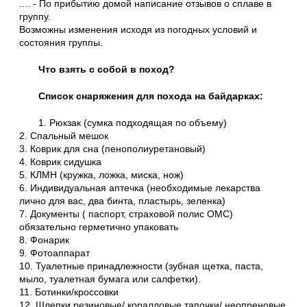
.... - По прибытию домой написание отзывов о сплаве в
группу.
Возможны изменения исходя из погодных условий и
состояния группы.
Что взять с собой в поход?
Список снаряжения для похода на байдарках:
1. Рюкзак (сумка подходящая по объему)
2. Спальный мешок
3. Коврик для сна (пенополиуретановый)
4. Коврик сидушка
5. КЛМН (кружка, ложка, миска, нож)
6. Индивидуальная аптечка (необходимые лекарства
лично для вас, два бинта, пластырь, зеленка)
7. Документы ( паспорт, страховой полис ОМС)
обязательно герметично упаковать
8. Фонарик
9. Фотоаппарат
10. Туалетные принадлежности (зубная щетка, паста,
мыло, туалетная бумага или салфетки).
11. Ботинки/кроссовки
12. Шлепки резиновые/ коралловые тапочки/ неопреновые