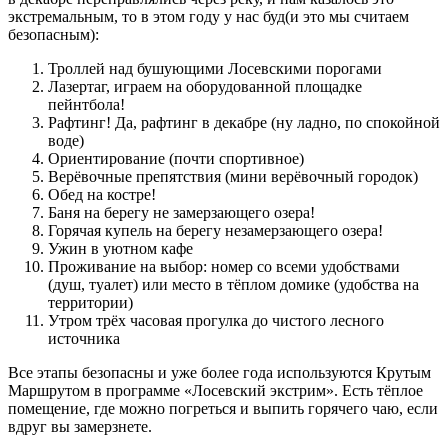
экстремальным, то в этом году у нас буд(и это мы считаем
безопасным):
Троллей над бушующими Лосевскими порогами
Лазертаг, играем на оборудованной площадке
пейнтбола!
Рафтинг! Да, рафтинг в декабре (ну ладно, по спокойной
воде)
Ориентирование (почти спортивное)
Верёвочные препятствия (мини верёвочный городок)
Обед на костре!
Баня на берегу не замерзающего озера!
Горячая купель на берегу незамерзающего озера!
Ужин в уютном кафе
Проживание на выбор: номер со всеми удобствами
(душ, туалет) или место в тёплом домике (удобства на
территории)
Утром трёх часовая прогулка до чистого лесного
источника
Все этапы безопасны и уже более года используются Крутым
Маршрутом в программе «Лосевский экстрим». Есть тёплое
помещение, где можно погреться и выпить горячего чаю, если
вдруг вы замерзнете.