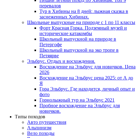
Пеший летний поход по Хибинам: Топ 9
перевалов
Тур в Хибины на 8 дней: лыжная сказка в
заснеженных Хибинах.
Школьные выпускные на природе с 1 по 11 классы
Форт Красная Горка. Подземный музей и
исторические катакомбы
Школьный выпускной на природе в
Петергофе
Школьный выпускной на эко тропе в
Петяярве
Эльбрус. Отдых и восхождения.
Восхождение на Эльбрус для новичков. Цена
2026
Восхождение на Эльбрус цена 2025: от А до
Я
Гора Эльбрус. Где находится, личный опыт и
фото
Горнолыжный тур на Эльбрус 2021
Пробное восхождение на Эльбрус для
новичков.
Типы походов
Авто путешествия
Альпинизм
Вело походы