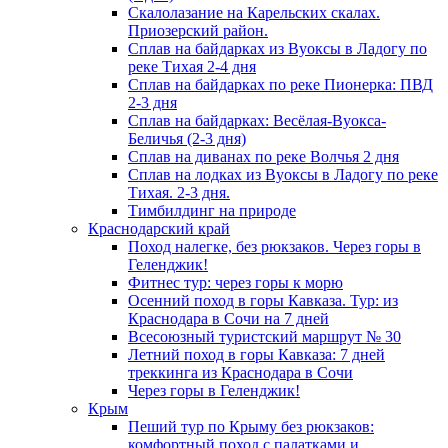
Скалолазание на Карельских скалах.
Приозерский район.
Сплав на байдарках из Вуоксы в Ладогу по
реке Тихая 2-4 дня
Сплав на байдарках по реке Пионерка: ПВД
2-3 дня
Сплав на байдарках: Весёлая-Вуокса-
Беличья (2-3 дня)
Сплав на диванах по реке Волчья 2 дня
Сплав на лодках из Вуоксы в Ладогу по реке
Тихая. 2-3 дня.
Тимбилдинг на природе
Краснодарский край
Поход налегке, без рюкзаков. Через горы в
Геленджик!
Фитнес тур: через горы к морю
Осенний поход в горы Кавказа. Тур: из
Краснодара в Сочи на 7 дней
Всесоюзный туристский маршрут № 30
Летний поход в горы Кавказа: 7 дней
треккинга из Краснодара в Сочи
Через горы в Геленджик!
Крым
Пеший тур по Крыму без рюкзаков:
комфортный поход с палатками и