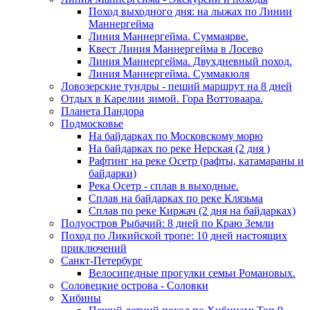
Поход выходного дня: на лыжах по Линии
Маннергейма
Линия Маннергейма. Суммаярве.
Квест Линия Маннергейма в Лосево
Линия Маннергейма. Двухдневный поход.
Линия Маннергейма. Суммакюля
Ловозерские тундры - пеший маршрут на 8 дней
Отдых в Карелии зимой. Гора Воттоваара.
Планета Пандора
Подмосковье
На байдарках по Московскому морю
На байдарках по реке Нерская (2 дня )
Рафтинг на реке Осетр (рафты, катамараны и
байдарки)
Река Осетр - сплав в выходные.
Сплав на байдарках по реке Клязьма
Сплав по реке Киржач (2 дня на байдарках)
Полуостров Рыбачий: 8 дней по Краю Земли
Поход по Ликийской тропе: 10 дней настоящих
приключений
Санкт-Петербург
Велосипедные прогулки семьи Романовых.
Соловецкие острова - Соловки
Хибины