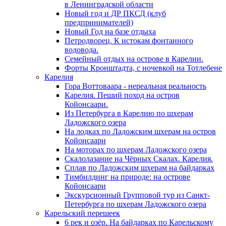
в Ленинградской области
Новый год и ДР ПКСД (клуб
предпринимателей)
Новый Год на базе отдыха
Петродворец. К истокам фонтанного
водовода.
Семейный отдых на острове в Карелии.
Форты Кронштадта, с ночевкой на Тотлебене
Карелия
Гора Воттоваара - нереальная реальность
Карелия. Пеший поход на остров
Койонсаари.
Из Петербурга в Карелию по шхерам
Ладожского озера
На лодках по Ладожским шхерам на остров
Койонсаари
На моторах по шхерам Ладожского озера
Скалолазание на Чёрных Скалах. Карелия.
Сплав по Ладожским шхерам на байдарках
Тимбилдинг на природе: на острове
Койонсаари
Экскурсионный Групповой тур из Санкт-
Петербурга по шхерам Ладожского озера
Карельский перешеек
6 рек и озёр. На байдарках по Карельскому