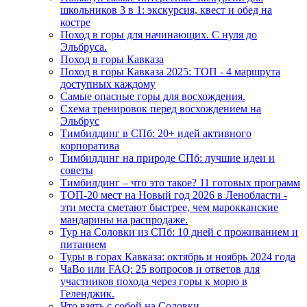
школьников 3 в 1: экскурсия, квест и обед на
костре
Поход в горы для начинающих. С нуля до
Эльбруса.
Поход в горы Кавказа
Поход в горы Кавказа 2025: ТОП - 4 маршрута
доступных каждому
Самые опасные горы для восхождения.
Схема тренировок перед восхождением на
Эльбрус
Тимбилдинг в СПб: 20+ идей активного
корпоратива
Тимбилдинг на природе СПб: лучшие идеи и
советы
Тимбилдинг – что это такое? 11 готовых программ
ТОП-20 мест на Новый год 2026 в Ленобласти -
эти места сметают быстрее, чем марокканские
мандарины на распродаже.
Тур на Соловки из СПб: 10 дней с проживанием и
питанием
Туры в горах Кавказа: октябрь и ноябрь 2024 года
ЧаВо или FAQ: 25 вопросов и ответов для
участников похода через горы к морю в
Геленджик.
Что взять с собой на Соловки