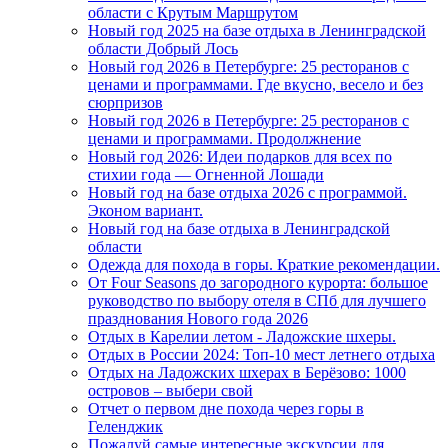
области с Крутым Маршрутом
Новый год 2025 на базе отдыха в Ленинградской
области Добрый Лось
Новый год 2026 в Петербурге: 25 ресторанов с
ценами и программами. Где вкусно, весело и без
сюрпризов
Новый год 2026 в Петербурге: 25 ресторанов с
ценами и программами. Продолжнение
Новый год 2026: Идеи подарков для всех по
стихии года — Огненной Лошади
Новый год на базе отдыха 2026 с программой.
Эконом вариант.
Новый год на базе отдыха в Ленинградской
области
Одежда для похода в горы. Краткие рекомендации.
От Four Seasons до загородного курорта: большое
руководство по выбору отеля в СПб для лучшего
празднования Нового года 2026
Отдых в Карелии летом - Ладожские шхеры.
Отдых в России 2024: Топ-10 мест летнего отдыха
Отдых на Ладожских шхерах в Берёзово: 1000
островов – выбери свой
Отчет о первом дне похода через горы в
Геленджик
Пожалуй самые интересные экскурсии для