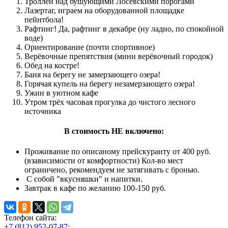
Троллей над бушующими Лосевскими порогами
Лазертаг, играем на оборудованной площадке
пейнтбола!
Рафтинг! Да, рафтинг в декабре (ну ладно, по спокойной
воде)
Ориентирование (почти спортивное)
Верёвочные препятствия (мини верёвочный городок)
Обед на костре!
Баня на берегу не замерзающего озера!
Горячая купель на берегу незамерзающего озера!
Ужин в уютном кафе
Утром трёх часовая прогулка до чистого лесного
источника
В стоимость НЕ включено:
Проживание по описаному прейскуранту от 400 руб.
(взависимости от комфортности) Кол-во мест
ограничено, рекомендуем не затягивать с бронью.
С собой "вкусняшки" и напитки.
Завтрак в кафе по желанию 100-150 руб.
Телефон сайта:
+7 (812) 952-07-87;