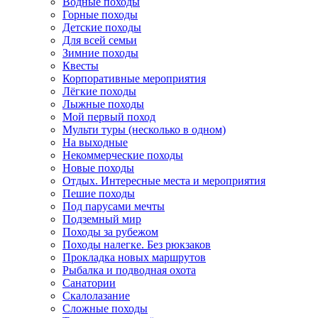
Водные походы
Горные походы
Детские походы
Для всей семьи
Зимние походы
Квесты
Корпоративные мероприятия
Лёгкие походы
Лыжные походы
Мой первый поход
Мульти туры (несколько в одном)
На выходные
Некоммерческие походы
Новые походы
Отдых. Интересные места и мероприятия
Пешие походы
Под парусами мечты
Подземный мир
Походы за рубежом
Походы налегке. Без рюкзаков
Прокладка новых маршрутов
Рыбалка и подводная охота
Санатории
Скалолазание
Сложные походы