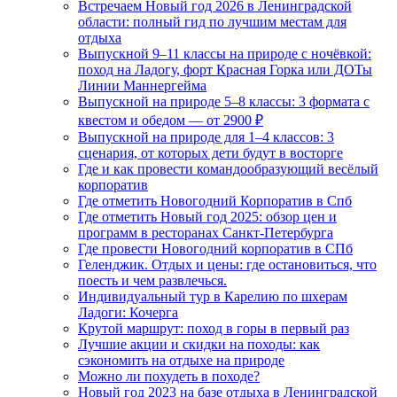
Встречаем Новый год 2026 в Ленинградской
области: полный гид по лучшим местам для
отдыха
Выпускной 9–11 классы на природе с ночёвкой:
поход на Ладогу, форт Красная Горка или ДОТы
Линии Маннергейма
Выпускной на природе 5–8 классы: 3 формата с
квестом и обедом — от 2900 ₽
Выпускной на природе для 1–4 классов: 3
сценария, от которых дети будут в восторге
Где и как провести командообразующий весёлый
корпоратив
Где отметить Новогодний Корпоратив в Спб
Где отметить Новый год 2025: обзор цен и
программ в ресторанах Санкт-Петербурга
Где провести Новогодний корпоратив в СПб
Геленджик. Отдых и цены: где остановиться, что
поесть и чем развлечься.
Индивидуальный тур в Карелию по шхерам
Ладоги: Кочерга
Крутой маршрут: поход в горы в первый раз
Лучшие акции и скидки на походы: как
сэкономить на отдыхе на природе
Можно ли похудеть в походе?
Новый год 2023 на базе отдыха в Ленинградской