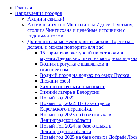
Главная
Направления походов
Акции и скидки!
Активный тур по Монголии на 7 дней: Пустыня,
столица Чингисхана и целебные источники с
гидом-монголом
Дополнительные мероприятия: архив. То, что мы
делали, и можем повторить для вас!
15 вариантов экскурсий по островам и
музеям Ладожских шхер на моторных лодках
Водная прогулка с шашлыком и
глинтвейном.
Водный поход на лодках по озеру Вуокса.
Дюжина озер!
Зимний интерактивный квест
Зимний лагерь в Белорусии
Новый год 2022
Новый Год 2022! На базе отдыха
Карельского перешейка.
Новый год 2023 на базе отдыха в
Ленинградской области
Новый Год 2024 на базе отдыха в
Ленинградской обалсти
Новый год 2025 на базе отдыха Добрый Лось