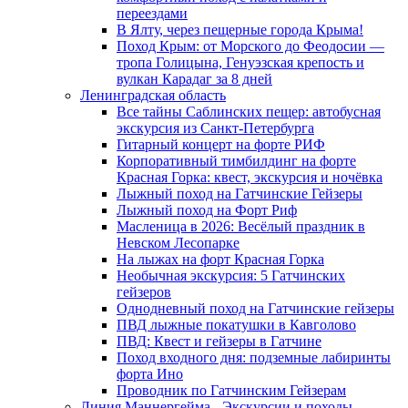
переездами
В Ялту, через пещерные города Крыма!
Поход Крым: от Морского до Феодосии —
тропа Голицына, Генуэзская крепость и
вулкан Карадаг за 8 дней
Ленинградская область
Все тайны Саблинских пещер: автобусная
экскурсия из Санкт-Петербурга
Гитарный концерт на форте РИФ
Корпоративный тимбилдинг на форте
Красная Горка: квест, экскурсия и ночёвка
Лыжный поход на Гатчинские Гейзеры
Лыжный поход на Форт Риф
Масленица в 2026: Весёлый праздник в
Невском Лесопарке
На лыжах на форт Красная Горка
Необычная экскурсия: 5 Гатчинских
гейзеров
Однодневный поход на Гатчинские гейзеры
ПВД лыжные покатушки в Кавголово
ПВД: Квест и гейзеры в Гатчине
Поход входного дня: подземные лабиринты
форта Ино
Проводник по Гатчинским Гейзерам
Линия Маннергейма - Экскурсии и походы