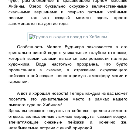
чудо, расположенное в красивейшем горном массиве
Хибины. Озеро буквально окружено величественными
скальными вершинами и покрыто густыми хвойными
лесами, так что каждый момент здесь просто
запоминается на долгие годы.
Особенность Малого Вудъявра заключается в его
кристально чистой воде с уникальным голубым оттенком,
который всеми силами пытается воспроизвести палитра
художника. Вода настолько прозрачна, что будто
прописанная в сказках, а отражение окружающего
пейзажа в ней создает неповторимую атмосферу магии и
гармонии.
А вот и хорошая новость! Теперь каждый из вас может
посетить это удивительное место в рамках нашего
лыжного тура по Хибинам!
Здесь вы сможете ощутить на себе все прелести зимнего
отдыха: великолепные лыжные маршруты, свежий воздух,
впечатляющие снежные пейзажи и, конечно же,
незабываемые встречи с дикой природой.