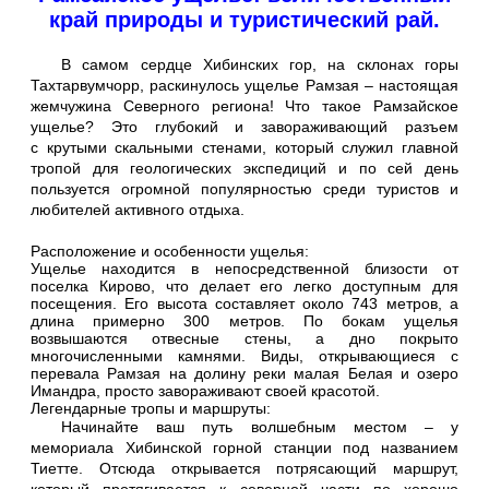
край природы и туристический рай.
В самом сердце Хибинских гор, на склонах горы
Тахтарвумчорр, раскинулось ущелье Рамзая – настоящая
жемчужина Северного региона! Что такое Рамзайское
ущелье? Это глубокий и завораживающий разъем
с крутыми скальными стенами, который служил главной
тропой для геологических экспедиций и по сей день
пользуется огромной популярностью среди туристов и
любителей активного отдыха.
Расположение и особенности ущелья:
Ущелье находится в непосредственной близости от
поселка Кирово, что делает его легко доступным для
посещения. Его высота составляет около 743 метров, а
длина примерно 300 метров. По бокам ущелья
возвышаются отвесные стены, а дно покрыто
многочисленными камнями. Виды, открывающиеся с
перевала Рамзая на долину реки малая Белая и озеро
Имандра, просто завораживают своей красотой.
Легендарные тропы и маршруты:
Начинайте ваш путь волшебным местом – у
мемориала Хибинской горной станции под названием
Тиетте. Отсюда открывается потрясающий маршрут,