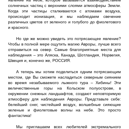
явление на небе, которое вызывается взаимодействием
солнечных частиц с верхними слоями атмосферы Земли.
Когда эти частицы сталкиваются с атомами воздуха,
происходит ионизация, и мы наблюдаем свечение
различных цветов от зеленого и голубого до фиолетового
и красного.
Но где же можно увидеть это потрясающее явление?
Чтобы в полной мере ощутить магию Авроры, лучше всего
отправиться на север. Самые благоприятные места для
наблюдения – это Аляска, Канада, Шотландия, Норвегия,
Швеция и, конечно же, РОССИЯ.
А теперь мы хотим поделиться одним потрясающим
местом, где Вы сможете насладиться северным сиянием
во время незабываемого лыжного тура – Хибины! Эти
величественные горы на Кольском полуострове, в
окружении снежных ландшафтов, создают неповторимую
атмосферу для наблюдения Авроры. Представьте себе:
белейший снег, чистейший воздух, волшебные сияющие
зеленые и фиолетовые волны на небе. Это просто
фантастика!
Мы приглашаем всех любителей экстремального