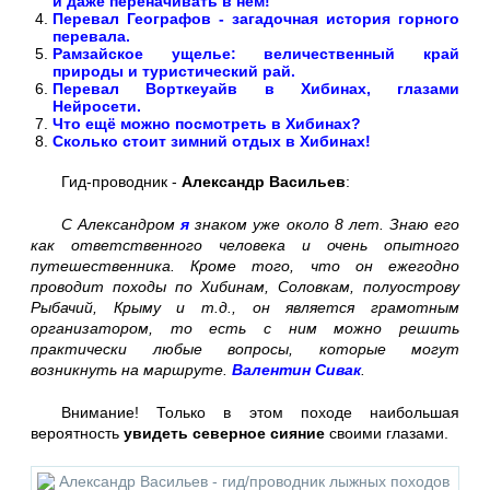
и даже переначивать в нём!
Перевал Географов - загадочная история горного
перевала.
Рамзайское ущелье: величественный край
природы и туристический рай.
Перевал Ворткеуайв в Хибинах, глазами
Нейросети.
Что ещё можно посмотреть в Хибинах?
Сколько стоит зимний отдых в Хибинах!
Гид-проводник -
Александр Васильев
:
С Александром
я
знаком уже около 8 лет. Знаю его
как ответственного человека и очень опытного
путешественника. Кроме того, что он ежегодно
проводит походы по Хибинам, Соловкам, полуострову
Рыбачий, Крыму и т.д., он является грамотным
организатором, то есть с ним можно решить
практически любые вопросы, которые могут
возникнуть на маршруте.
Валентин Сивак
.
Внимание! Только в этом походе наибольшая
вероятность
увидеть северное сияние
своими глазами.