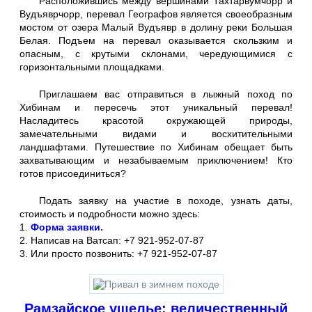
Расположившись между вершинами Тахтарвумчорр и
Вудъяврчорр, перевал Географов является своеобразным
мостом от озера Малый Вудъявр в долину реки Большая
Белая. Подъем на перевал оказывается скользким и
опасным, с крутыми склонами, чередующимися с
горизонтальными площадками.
Приглашаем вас отправиться в лыжный поход по
Хибинам и пересечь этот уникальный перевал!
Насладитесь красотой окружающей природы,
замечательными видами и восхитительными
ландшафтами. Путешествие по Хибинам обещает быть
захватывающим и незабываемым приключением! Кто
готов присоединиться?
Подать заявку на участие в походе, узнать даты,
стоимость и подробности можно здесь:
1.
Форма заявки.
2. Написав на Ватсап: +7 921-952-07-87
3. Или просто позвонить: +7 921-952-07-87
Рамзайское ущелье: величественный