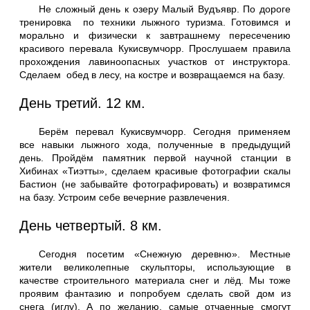
Не сложный день к озеру Малый Вудъявр. По дороге
тренировка по техники лыжного туризма. Готовимся и
морально и физически к завтрашнему пересечению
красивого перевала Кукисвумчорр. Прослушаем правила
прохождения лавиноопасных участков от инструктора.
Сделаем обед в лесу, на костре и возвращаемся на базу.
День третий. 12 км.
Берём перевал Кукисвумчорр. Сегодня применяем
все навыки лыжного хода, полученные в предыдущий
день. Пройдём памятник первой научной станции в
Хибинах «Тиэтты», сделаем красивые фотографии скалы
Бастион (не забывайте фотографировать) и возвратимся
на базу. Устроим себе вечерние развлечения.
День четвертый. 8 км.
Сегодня посетим «Снежную деревню». Местные
жители великолепные скульпторы, использующие в
качестве строительного материала снег и лёд. Мы тоже
проявим фантазию и попробуем сделать свой дом из
снега (иглу). А по желанию, самые отчаенные смогут