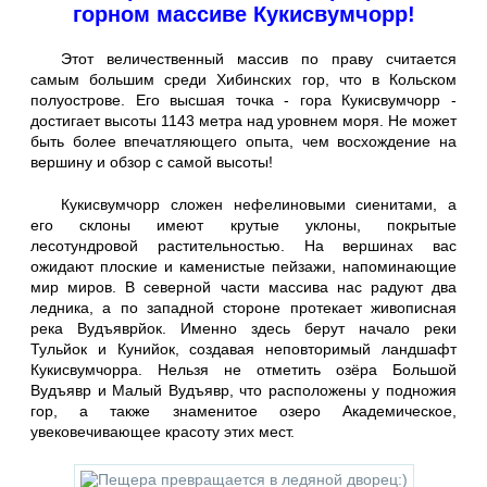
горном массиве Кукисвумчорр!
Этот величественный массив по праву считается
самым большим среди Хибинских гор, что в Кольском
полуострове. Его высшая точка - гора Кукисвумчорр -
достигает высоты 1143 метра над уровнем моря. Не может
быть более впечатляющего опыта, чем восхождение на
вершину и обзор с самой высоты!
Кукисвумчорр сложен нефелиновыми сиенитами, а
его склоны имеют крутые уклоны, покрытые
лесотундровой растительностью. На вершинах вас
ожидают плоские и каменистые пейзажи, напоминающие
мир миров. В северной части массива нас радуют два
ледника, а по западной стороне протекает живописная
река Вудъяврйок. Именно здесь берут начало реки
Тульйок и Кунийок, создавая неповторимый ландшафт
Кукисвумчорра. Нельзя не отметить озёра Большой
Вудъявр и Малый Вудъявр, что расположены у подножия
гор, а также знаменитое озеро Академическое,
увековечивающее красоту этих мест.