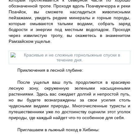
который протягивается к северной части по хорошо
обозначенной тропе. Проходя вдоль Поачвумчорра и реки
Поачйок, вы сможете насладиться живописными
пейзажами, увидеть редкие минералы и горные породы,
которые омываются талыми водами, собрать заряд
бодрости и энергии под местным водопадом. Проходя
через извилистую тропу, вы окажетесь в знаменитом
Рамзайском ущелье.
Приключения в лесной глубине:
После ущелья ваш путь продолжится в красивую
лесную зону, окруженную зелеными насыщенными
растениями. Здесь вас ожидает долгий и непростой путь,
но вы будете вознаграждены за свои усилия столь
чудесными видами природы. Многочисленные туристы и
путешественники уже по достоинству оценили этот уголок
природы, где каждый найдет что-то особенное для себя.
Приглашаем в лыжный поход в Хибины: