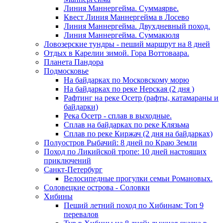
Линия Маннергейма. Суммаярве.
Квест Линия Маннергейма в Лосево
Линия Маннергейма. Двухдневный поход.
Линия Маннергейма. Суммакюля
Ловозерские тундры - пеший маршрут на 8 дней
Отдых в Карелии зимой. Гора Воттоваара.
Планета Пандора
Подмосковье
На байдарках по Московскому морю
На байдарках по реке Нерская (2 дня )
Рафтинг на реке Осетр (рафты, катамараны и
байдарки)
Река Осетр - сплав в выходные.
Сплав на байдарках по реке Клязьма
Сплав по реке Киржач (2 дня на байдарках)
Полуостров Рыбачий: 8 дней по Краю Земли
Поход по Ликийской тропе: 10 дней настоящих
приключений
Санкт-Петербург
Велосипедные прогулки семьи Романовых.
Соловецкие острова - Соловки
Хибины
Пеший летний поход по Хибинам: Топ 9
перевалов