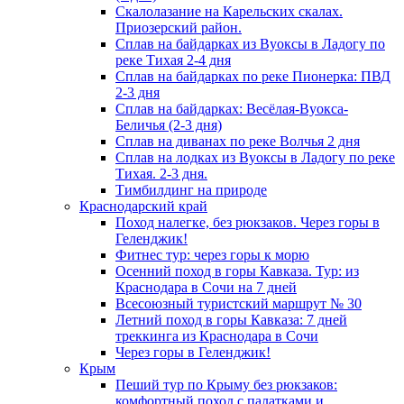
Скалолазание на Карельских скалах.
Приозерский район.
Сплав на байдарках из Вуоксы в Ладогу по
реке Тихая 2-4 дня
Сплав на байдарках по реке Пионерка: ПВД
2-3 дня
Сплав на байдарках: Весёлая-Вуокса-
Беличья (2-3 дня)
Сплав на диванах по реке Волчья 2 дня
Сплав на лодках из Вуоксы в Ладогу по реке
Тихая. 2-3 дня.
Тимбилдинг на природе
Краснодарский край
Поход налегке, без рюкзаков. Через горы в
Геленджик!
Фитнес тур: через горы к морю
Осенний поход в горы Кавказа. Тур: из
Краснодара в Сочи на 7 дней
Всесоюзный туристский маршрут № 30
Летний поход в горы Кавказа: 7 дней
треккинга из Краснодара в Сочи
Через горы в Геленджик!
Крым
Пеший тур по Крыму без рюкзаков:
комфортный поход с палатками и