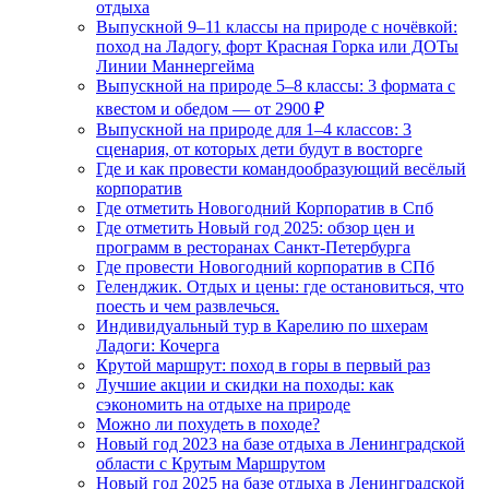
отдыха
Выпускной 9–11 классы на природе с ночёвкой:
поход на Ладогу, форт Красная Горка или ДОТы
Линии Маннергейма
Выпускной на природе 5–8 классы: 3 формата с
квестом и обедом — от 2900 ₽
Выпускной на природе для 1–4 классов: 3
сценария, от которых дети будут в восторге
Где и как провести командообразующий весёлый
корпоратив
Где отметить Новогодний Корпоратив в Спб
Где отметить Новый год 2025: обзор цен и
программ в ресторанах Санкт-Петербурга
Где провести Новогодний корпоратив в СПб
Геленджик. Отдых и цены: где остановиться, что
поесть и чем развлечься.
Индивидуальный тур в Карелию по шхерам
Ладоги: Кочерга
Крутой маршрут: поход в горы в первый раз
Лучшие акции и скидки на походы: как
сэкономить на отдыхе на природе
Можно ли похудеть в походе?
Новый год 2023 на базе отдыха в Ленинградской
области с Крутым Маршрутом
Новый год 2025 на базе отдыха в Ленинградской