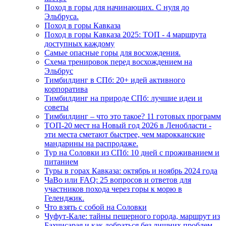
Поход в горы для начинающих. С нуля до
Эльбруса.
Поход в горы Кавказа
Поход в горы Кавказа 2025: ТОП - 4 маршрута
доступных каждому
Самые опасные горы для восхождения.
Схема тренировок перед восхождением на
Эльбрус
Тимбилдинг в СПб: 20+ идей активного
корпоратива
Тимбилдинг на природе СПб: лучшие идеи и
советы
Тимбилдинг – что это такое? 11 готовых программ
ТОП-20 мест на Новый год 2026 в Ленобласти -
эти места сметают быстрее, чем марокканские
мандарины на распродаже.
Тур на Соловки из СПб: 10 дней с проживанием и
питанием
Туры в горах Кавказа: октябрь и ноябрь 2024 года
ЧаВо или FAQ: 25 вопросов и ответов для
участников похода через горы к морю в
Геленджик.
Что взять с собой на Соловки
Чуфут-Кале: тайны пещерного города, маршрут из
Бахчисарая и как добраться без лишних проблем