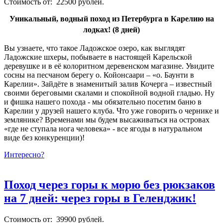
Стоимость от: 22500 рублей.
Уникальный, водный поход из Петербурга в Карелию на
лодках!
(8 дней)
Вы узнаете, что такое Ладожское озеро, как выглядят
Ладожские шхеры, побываете в настоящей Карельской
деревушке и в её колоритном деревенском магазине. Увидите
сосны на песчаном берегу о. Койонсаари – «о. Баунти в
Карелии». Зайдёте в знаменитый залив Кочерга – известный
своими береговыми скалами и спокойной водной гладью. Ну
и фишка нашего похода - мы обязательно посетим баню в
Карелии у друзей нашего клуба. Что уже говорить о чернике и
землянике? Временами мы будем высаживаться на островах
«где не ступала нога человека» - все ягоды в натуральном
виде без конкуренции)!
Интересно?
Поход через горы к морю без рюкзаков
на 7 дней: через горы в Геленджик!
Стоимость от: 39900 рублей.