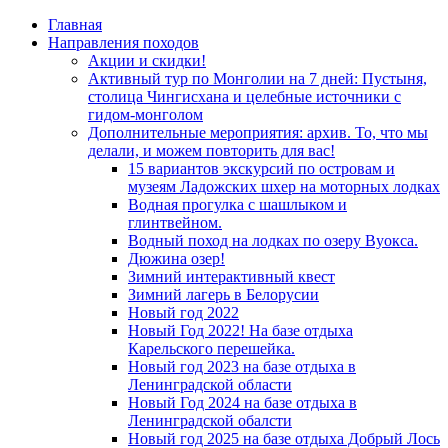
Главная
Направления походов
Акции и скидки!
Активный тур по Монголии на 7 дней: Пустыня,
столица Чингисхана и целебные источники с
гидом-монголом
Дополнительные мероприятия: архив. То, что мы
делали, и можем повторить для вас!
15 вариантов экскурсий по островам и
музеям Ладожских шхер на моторных лодках
Водная прогулка с шашлыком и
глинтвейном.
Водный поход на лодках по озеру Вуокса.
Дюжина озер!
Зимний интерактивный квест
Зимний лагерь в Белорусии
Новый год 2022
Новый Год 2022! На базе отдыха
Карельского перешейка.
Новый год 2023 на базе отдыха в
Ленинградской области
Новый Год 2024 на базе отдыха в
Ленинградской обалсти
Новый год 2025 на базе отдыха Добрый Лось