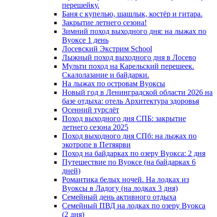
перешейку.
Баня с купелью, шашлык, костёр и гитара.
Закрытие летнего сезона!
Зимний поход выходного дня: на лыжах по
Вуоксе 1 день
Лосевский Экстрим School
Лыжный поход выходного дня в Лосево
Мульти поход на Карельский перешеек.
Скалолазание и байдарки.
На лыжах по островам Вуоксы
Новый год в Ленинградской области 2026 на
базе отдыха: отель Архитектура здоровья
Осенний турслёт
Поход выходного дня СПБ: закрытие
летнего сезона 2025
Поход выходного дня СПб: на лыжах по
экотропе в Петяярви
Поход на байдарках по озеру Вуокса: 2 дня
Путешествие по Вуоксе (на байдарках 6
дней)
Романтика белых ночей. На лодках из
Вуоксы в Ладогу (на лодках 3 дня)
Семейный день активного отдыха
Семейный ПВД на лодках по озеру Вуокса
(2 дня)