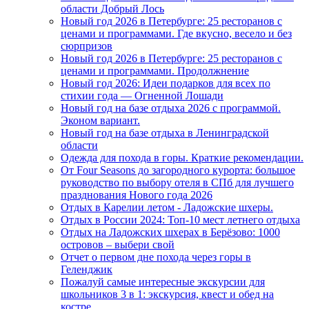
области Добрый Лось
Новый год 2026 в Петербурге: 25 ресторанов с
ценами и программами. Где вкусно, весело и без
сюрпризов
Новый год 2026 в Петербурге: 25 ресторанов с
ценами и программами. Продолжнение
Новый год 2026: Идеи подарков для всех по
стихии года — Огненной Лошади
Новый год на базе отдыха 2026 с программой.
Эконом вариант.
Новый год на базе отдыха в Ленинградской
области
Одежда для похода в горы. Краткие рекомендации.
От Four Seasons до загородного курорта: большое
руководство по выбору отеля в СПб для лучшего
празднования Нового года 2026
Отдых в Карелии летом - Ладожские шхеры.
Отдых в России 2024: Топ-10 мест летнего отдыха
Отдых на Ладожских шхерах в Берёзово: 1000
островов – выбери свой
Отчет о первом дне похода через горы в
Геленджик
Пожалуй самые интересные экскурсии для
школьников 3 в 1: экскурсия, квест и обед на
костре