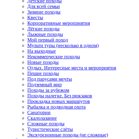
Детские походы
Для всей семьи
Зимние походы
Квесты
Корпоративные мероприятия
Лёгкие походы
Лыжные походы
Мой первый поход
Мульти туры (несколько в одном)
На выходные
Некоммерческие походы
Новые походы
Отдых. Интересные места и мероприятия
Пешие походы
Под парусами мечты
Подземный мир
Походы за рубежом
Походы налегке. Без рюкзаков
Прокладка новых маршрутов
Рыбалка и подводная охота
Санатории
Скалолазание
Сложные походы
Туристические слёты
Экскурсионные походы (не сложные)