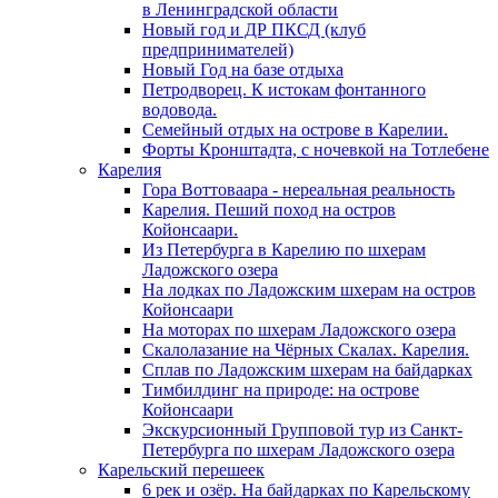
в Ленинградской области
Новый год и ДР ПКСД (клуб
предпринимателей)
Новый Год на базе отдыха
Петродворец. К истокам фонтанного
водовода.
Семейный отдых на острове в Карелии.
Форты Кронштадта, с ночевкой на Тотлебене
Карелия
Гора Воттоваара - нереальная реальность
Карелия. Пеший поход на остров
Койонсаари.
Из Петербурга в Карелию по шхерам
Ладожского озера
На лодках по Ладожским шхерам на остров
Койонсаари
На моторах по шхерам Ладожского озера
Скалолазание на Чёрных Скалах. Карелия.
Сплав по Ладожским шхерам на байдарках
Тимбилдинг на природе: на острове
Койонсаари
Экскурсионный Групповой тур из Санкт-
Петербурга по шхерам Ладожского озера
Карельский перешеек
6 рек и озёр. На байдарках по Карельскому