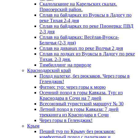
Скалолазание на Карельских скалах.
Приозерский район.
Сплав на байдарках из Вуоксы в Ладогу по
реке Тихая 2-4 дня
Сплав на байдарках по реке Пионерка: ПВД
2-3 дня
Сплав на байдарках: Весёлая-Вуокса-
Беличья (2-3 дня)
Сплав на диванах по реке Волчья 2 дня
Сплав на лодках из Вуоксы в Ладогу по реке
Тихая. 2-3 дня.
Тимбилдинг на природе
Краснодарский край
Поход налегке, без рюкзаков. Через горы в
Геленджик!
Фитнес тур: через горы к морю
Осенний поход в горы Кавказа. Тур: из
Краснодара в Сочи на 7 дней
Всесоюзный туристский маршрут № 30
Летний поход в горы Кавказа: 7 дней
треккинга из Краснодара в Сочи
Через горы в Геленджик!
Крым
Пеший тур по Крыму без рюкзаков:
комфортный поход с палатками и