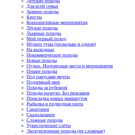
Детские походы
Для всей семьи
Зимние походы
Квесты
Корпоративные мероприятия
Лёгкие походы
Лыжные походы
Мой первый поход
Мульти туры (несколько в одном)
На выходные
Некоммерческие походы
Новые походы
Отдых. Интересные места и мероприятия
Пешие походы
Под парусами мечты
Подземный мир
Походы за рубежом
Походы налегке. Без рюкзаков
Прокладка новых маршрутов
Рыбалка и подводная охота
Санатории
Скалолазание
Сложные походы
Туристические слёты
Экскурсионные походы (не сложные)