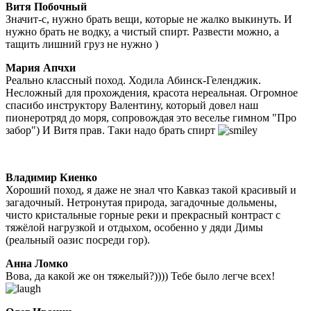
Витя Побочный
Значит-с, нужно брать вещи, которые не жалко выкинуть. И
нужно брать не водку, а чистый спирт. Развести можно, а
тащить лишний груз не нужно )
Мария Апчхи
Реально классный поход. Ходила Абинск-Геленджик.
Несложный для прохождения, красота нереальная. Огромное
спасибо инструктору Валентину, который довел наш
пионеротряд до моря, сопровождая это веселье гимном "Про
забор") И Витя прав. Таки надо брать спирт
Владимир Киенко
Хороший поход, я даже не знал что Кавказ такой красивый и
загадочный. Нетронутая природа, загадочные дольмены,
чисто кристальные горные реки и прекрасный контраст с
тяжёлой нагрузкой и отдыхом, особенно у дяди Димы
(реальный оазис посреди гор).
Анна Ломко
Вова, да какой же он тяжелый?)))) Тебе было легче всех!