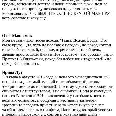
бродам, вспоминая детство и наши любимые лужи. полное
погружение в природу позволяло почувствовать себя
Робинзонами. ЭТО БЫЛ НЕРЕАЛЬНО КРУТОЙ МАРШРУТ
всем советую и хочу еще!
Олег Максимов
Мой первый пост после похода: "Грязь. Дождь. Броды. Это
было круто!" Да, чуть не повезло с погодой, но поход крутой
и не особо сложный, главное, перетерпеть второй день,
дальше просто. Дядя Дима в Новосадовом - это русский Тэрри
Праттчет :) Опять-таки, поход без небольших трудностей - не
поход. Советую всем.
Ирина Лут
А я была в августе 2015 года, и пока это мой единственный
пеший поход - самый лучший и не забываемый, первые
эмоции - они самые сильные!!! Поэтому здесь очень важно не
ошибиться с инструктором, я не ошиблась! Всем рекомендую
нашего Валентина!!! И приключений у нас было много, и
веселых моментов, и общения с местными жителями:
"разрешите передать привет Чабану, который угощал нас
чачей и чаем с горным шалфеем, Пасечнику, который угостил
и медом и медовухой 2-х сортов и конечно дяде Диме -