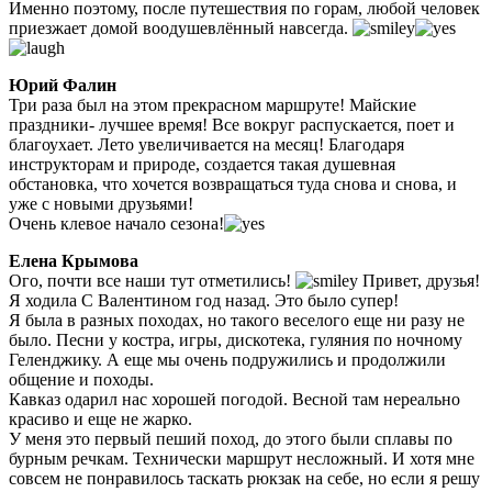
Именно поэтому, после путешествия по горам, любой человек
приезжает домой воодушевлённый навсегда.
Юрий Фалин
Три раза был на этом прекрасном маршруте! Майские
праздники- лучшее время! Все вокруг распускается, поет и
благоухает. Лето увеличивается на месяц! Благодаря
инструкторам и природе, создается такая душевная
обстановка, что хочется возвращаться туда снова и снова, и
уже с новыми друзьями!
Очень клевое начало сезона!
Елена Крымова
Ого, почти все наши тут отметились!
Привет, друзья!
Я ходила С Валентином год назад. Это было супер!
Я была в разных походах, но такого веселого еще ни разу не
было. Песни у костра, игры, дискотека, гуляния по ночному
Геленджику. А еще мы очень подружились и продолжили
общение и походы.
Кавказ одарил нас хорошей погодой. Весной там нереально
красиво и еще не жарко.
У меня это первый пеший поход, до этого были сплавы по
бурным речкам. Технически маршрут несложный. И хотя мне
совсем не понравилось таскать рюкзак на себе, но если я решу