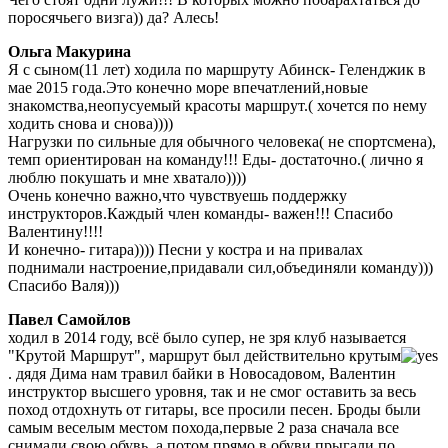
поросячьего визга)) да? Алесь!
Ольга Макурина
Я с сыном(11 лет) ходила по маршруту Абинск- Геленджик в
мае 2015 года.Это конечно море впечатлений,новые
знакомства,неопусуемый красоты маршрут.( хочется по нему
ходить снова и снова))))
Нагрузки по сильные для обычного человека( не спортсмена),
темп ориентирован на команду!!! Еды- достаточно.( лично я
люблю покушать и мне хватало))))
Очень конечно важно,что чувствуешь поддержку
инструкторов.Каждый член команды- важен!!! Спасибо
Валентину!!!!
И конечно- гитара)))) Песни у костра и на привалах
поднимали настроение,придавали сил,объединяли команду)))
Спасибо Валя)))
Павел Самойлов
ходил в 2014 году, всё было супер, не зря клуб называется
"Крутой Маршрут", маршрут был действительно крутым
. дядя Дима нам травил байки в Новосадовом, Валентин
инструктор высшего уровня, так и не смог оставить за весь
поход отдохнуть от гитары, все просили песен. Броды были
самым веселым местом похода,первые 2 раза сначала все
снимали свою обувь, а потом прямо в обуви прыгали по