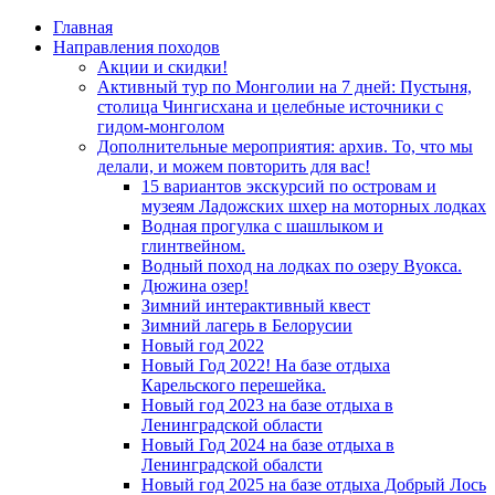
Главная
Направления походов
Акции и скидки!
Активный тур по Монголии на 7 дней: Пустыня,
столица Чингисхана и целебные источники с
гидом-монголом
Дополнительные мероприятия: архив. То, что мы
делали, и можем повторить для вас!
15 вариантов экскурсий по островам и
музеям Ладожских шхер на моторных лодках
Водная прогулка с шашлыком и
глинтвейном.
Водный поход на лодках по озеру Вуокса.
Дюжина озер!
Зимний интерактивный квест
Зимний лагерь в Белорусии
Новый год 2022
Новый Год 2022! На базе отдыха
Карельского перешейка.
Новый год 2023 на базе отдыха в
Ленинградской области
Новый Год 2024 на базе отдыха в
Ленинградской обалсти
Новый год 2025 на базе отдыха Добрый Лось