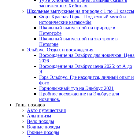
Тур в Хибины на 8 дней: лыжная сказка в
заснеженных Хибинах.
Школьные выпускные на природе с 1 по 11 классы
Форт Красная Горка. Подземный музей и
исторические катакомбы
Школьный выпускной на природе в
Петергофе
Школьный выпускной на эко тропе в
Петяярве
Эльбрус. Отдых и восхождения.
Восхождение на Эльбрус для новичков. Цена
2026
Восхождение на Эльбрус цена 2025: от А до
Я
Гора Эльбрус. Где находится, личный опыт и
фото
Горнолыжный тур на Эльбрус 2021
Пробное восхождение на Эльбрус для
новичков.
Типы походов
Авто путешествия
Альпинизм
Вело походы
Водные походы
Горные походы