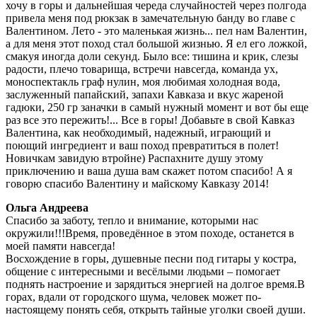
хочу в горы и дальнейшая череда случайностей через полгода
привела меня под рюкзак в замечательную банду во главе с
Валентином. Лето - это маленькая жизнь... пел нам Валентин,
а для меня этот поход стал большой жизнью. Я ел его ложкой,
смакуя иногда доли секунд. Было все: тишина и крик, слезы
радости, плечо товарища, встречи навсегда, команда ух,
моноспектакль граф нулин, моя любимая холодная вода,
заслуженный папайский, запахи Кавказа и вкус жареной
гадюки, 250 гр заначки в самый нужный момент и вот бы еще
раз все это пережить!... Все в горы! Добавьте в свой Кавказ
Валентина, как необходимый, надежный, играющий и
поющий ингредиент и ваш поход превратиться в полет!
Новичкам завидую втройне) Распахните душу этому
приключению и ваша душа вам скажет потом спасибо! А я
говорю спасибо Валентину и майскому Кавказу 2014!
Ольга Андреева
Спасибо за заботу, тепло и внимание, которыми нас
окружили!!!Время, проведённое в этом походе, останется в
моей памяти навсегда!
Восхождение в горы, душевные песни под гитары у костра,
общение с интересными и весёлыми людьми – помогает
поднять настроение и зарядиться энергией на долгое время.В
горах, вдали от городского шума, человек может по-
настоящему понять себя, открыть тайные уголки своей души.