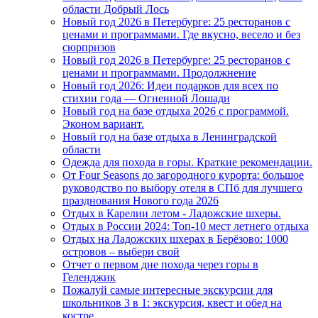
области Добрый Лось
Новый год 2026 в Петербурге: 25 ресторанов с
ценами и программами. Где вкусно, весело и без
сюрпризов
Новый год 2026 в Петербурге: 25 ресторанов с
ценами и программами. Продолжнение
Новый год 2026: Идеи подарков для всех по
стихии года — Огненной Лошади
Новый год на базе отдыха 2026 с программой.
Эконом вариант.
Новый год на базе отдыха в Ленинградской
области
Одежда для похода в горы. Краткие рекомендации.
От Four Seasons до загородного курорта: большое
руководство по выбору отеля в СПб для лучшего
празднования Нового года 2026
Отдых в Карелии летом - Ладожские шхеры.
Отдых в России 2024: Топ-10 мест летнего отдыха
Отдых на Ладожских шхерах в Берёзово: 1000
островов – выбери свой
Отчет о первом дне похода через горы в
Геленджик
Пожалуй самые интересные экскурсии для
школьников 3 в 1: экскурсия, квест и обед на
костре