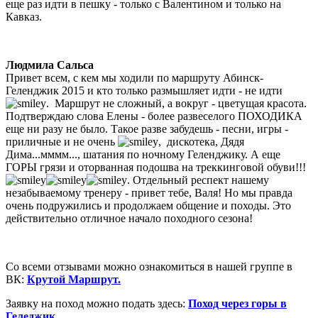
еще раз идти в пешку - только с Валентином и только на
Кавказ.
Людмила Сальса
Привет всем, с кем мы ходили по маршруту Абинск-
Геленджик 2015 и кто только размышляет идти - не идти
. Маршрут не сложный, а вокруг - цветущая красота.
Подтверждаю слова Елены - более развеселого ПОХОДИКА
еще ни разу не было. Такое разве забудешь - песни, игры -
приличные и не очень
, дискотека, Дядя
Дима...мммм..., шатания по ночному Геленджику. А еще
ГОРЫ грязи и оторванная подошва на треккинговой обуви!!!
. Отдельный респект нашему
незабываемому тренеру - привет тебе, Валя! Но мы правда
очень подружились и продолжаем общение и походы. Это
действительно отличное начало походного сезона!
Со всеми отзывами можно ознакомиться в нашей группе в
ВК:
Крутой Маршрут.
Заявку на поход можно подать здесь:
Поход через горы в
Геледжик