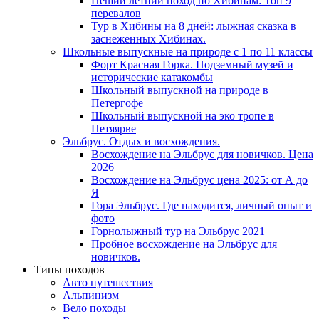
Пеший летний поход по Хибинам: Топ 9
перевалов
Тур в Хибины на 8 дней: лыжная сказка в
заснеженных Хибинах.
Школьные выпускные на природе с 1 по 11 классы
Форт Красная Горка. Подземный музей и
исторические катакомбы
Школьный выпускной на природе в
Петергофе
Школьный выпускной на эко тропе в
Петяярве
Эльбрус. Отдых и восхождения.
Восхождение на Эльбрус для новичков. Цена
2026
Восхождение на Эльбрус цена 2025: от А до
Я
Гора Эльбрус. Где находится, личный опыт и
фото
Горнолыжный тур на Эльбрус 2021
Пробное восхождение на Эльбрус для
новичков.
Типы походов
Авто путешествия
Альпинизм
Вело походы