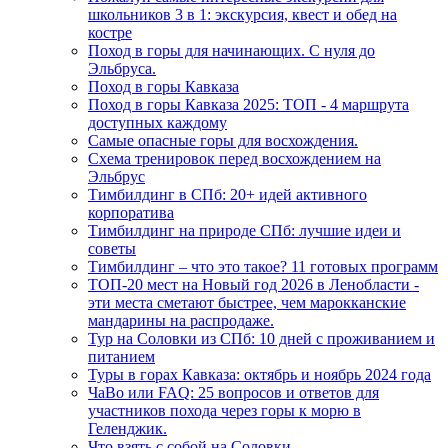
школьников 3 в 1: экскурсия, квест и обед на
костре
Поход в горы для начинающих. С нуля до
Эльбруса.
Поход в горы Кавказа
Поход в горы Кавказа 2025: ТОП - 4 маршрута
доступных каждому
Самые опасные горы для восхождения.
Схема тренировок перед восхождением на
Эльбрус
Тимбилдинг в СПб: 20+ идей активного
корпоратива
Тимбилдинг на природе СПб: лучшие идеи и
советы
Тимбилдинг – что это такое? 11 готовых программ
ТОП-20 мест на Новый год 2026 в Ленобласти -
эти места сметают быстрее, чем марокканские
мандарины на распродаже.
Тур на Соловки из СПб: 10 дней с проживанием и
питанием
Туры в горах Кавказа: октябрь и ноябрь 2024 года
ЧаВо или FAQ: 25 вопросов и ответов для
участников похода через горы к морю в
Геленджик.
Что взять с собой на Соловки