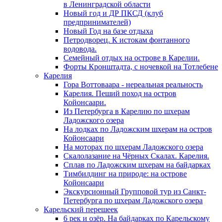
в Ленинградской области
Новый год и ДР ПКСД (клуб
предпринимателей)
Новый Год на базе отдыха
Петродворец. К истокам фонтанного
водовода.
Семейный отдых на острове в Карелии.
Форты Кронштадта, с ночевкой на Тотлебене
Карелия
Гора Воттоваара - нереальная реальность
Карелия. Пеший поход на остров
Койонсаари.
Из Петербурга в Карелию по шхерам
Ладожского озера
На лодках по Ладожским шхерам на остров
Койонсаари
На моторах по шхерам Ладожского озера
Скалолазание на Чёрных Скалах. Карелия.
Сплав по Ладожским шхерам на байдарках
Тимбилдинг на природе: на острове
Койонсаари
Экскурсионный Групповой тур из Санкт-
Петербурга по шхерам Ладожского озера
Карельский перешеек
6 рек и озёр. На байдарках по Карельскому