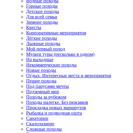
Водные походы
Горные походы
Детские походы
Для всей семьи
Зимние походы
Квесты
Корпоративные мероприятия
Лёгкие походы
Лыжные походы
Мой первый поход
Мульти туры (несколько в одном)
На выходные
Некоммерческие походы
Новые походы
Отдых. Интересные места и мероприятия
Пешие походы
Под парусами мечты
Подземный мир
Походы за рубежом
Походы налегке. Без рюкзаков
Прокладка новых маршрутов
Рыбалка и подводная охота
Санатории
Скалолазание
Сложные походы