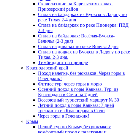
Скалолазание на Карельских скалах.
Приозерский район.
Сплав на байдарках из Вуоксы в Ладогу по
реке Тихая 2-4 дня
Сплав на байдарках по реке Пионерка: ПВД
2-3 дня
Сплав на байдарках: Весёлая-Вуокса-
Беличья (2-3 дня)
Сплав на диванах по реке Волчья 2 дня
Сплав на лодках из Вуоксы в Ладогу по реке
Тихая. 2-3 дня.
Тимбилдинг на природе
Краснодарский край
Поход налегке, без рюкзаков. Через горы в
Геленджик!
Фитнес тур: через горы к морю
Осенний поход в горы Кавказа. Тур: из
Краснодара в Сочи на 7 дней
Всесоюзный туристский маршрут № 30
Летний поход в горы Кавказа: 7 дней
треккинга из Краснодара в Сочи
Через горы в Геленджик!
Крым
Пеший тур по Крыму без рюкзаков:
комфортный поход с палатками и