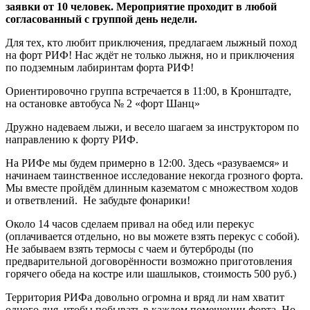
заявки от 10 человек. Мероприятие проходит в любой
согласованный с группой день недели.
Для тех, кто любит приключения, предлагаем лыжный поход
на форт РИФ! Нас ждёт не только лыжня, но и приключения
по подземным лабиринтам форта РИФ!
Ориентировочно группа встречается в 11:00, в Кронштадте,
на остановке автобуса № 2 «форт Шанц»
Дружно надеваем лыжи, и весело шагаем за инструктором по
направлению к форту РИФ.
На РИФе мы будем примерно в 12:00. Здесь «разуваемся» и
начинаем таинственное исследование некогда грозного форта.
Мы вместе пройдём длинным казематом с множеством ходов
и ответвлений. Не забудьте фонарики!
Около 14 часов сделаем привал на обед или перекус
(оплачивается отдельно, но вы можете взять перекус с собой).
Не забываем взять термосы с чаем и бутерброды (по
предварительной договорённости возможно приготовления
горячего обеда на костре или шашлыков, стоимость 500 руб.)
Территория РИФа довольно огромна и вряд ли нам хватит
одного дня, чтобы побывать в каждом помещении форта. Но,