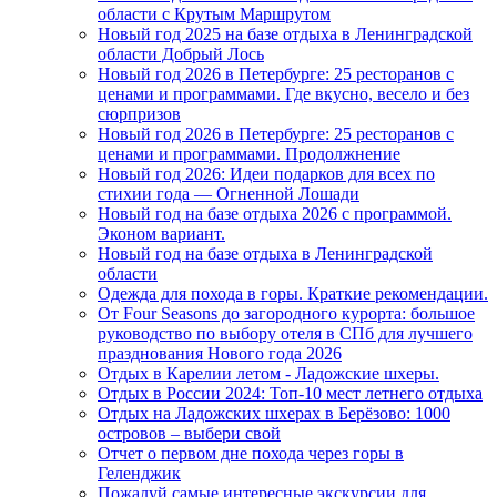
области с Крутым Маршрутом
Новый год 2025 на базе отдыха в Ленинградской
области Добрый Лось
Новый год 2026 в Петербурге: 25 ресторанов с
ценами и программами. Где вкусно, весело и без
сюрпризов
Новый год 2026 в Петербурге: 25 ресторанов с
ценами и программами. Продолжнение
Новый год 2026: Идеи подарков для всех по
стихии года — Огненной Лошади
Новый год на базе отдыха 2026 с программой.
Эконом вариант.
Новый год на базе отдыха в Ленинградской
области
Одежда для похода в горы. Краткие рекомендации.
От Four Seasons до загородного курорта: большое
руководство по выбору отеля в СПб для лучшего
празднования Нового года 2026
Отдых в Карелии летом - Ладожские шхеры.
Отдых в России 2024: Топ-10 мест летнего отдыха
Отдых на Ладожских шхерах в Берёзово: 1000
островов – выбери свой
Отчет о первом дне похода через горы в
Геленджик
Пожалуй самые интересные экскурсии для