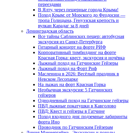
переездами
В Ялту, через пещерные города Крыма!
Поход Крым: от Морского до Феодосии —
тропа Голицына, Генуэзская крепость и
вулкан Карадаг за 8 дней
Ленинградская область
Все тайны Саблинских пещер: автобусная
экскурсия из Санкт-Петербурга
Гитарный концерт на форте РИФ
Корпоративный тимбилдинг на форте
Красная Горка: квест, экскурсия и ночёвка
Лыжный поход на Гатчинские Гейзеры
Лыжный поход на Форт Риф
Масленица в 2026: Весёлый праздник в
Невском Лесопарке
На лыжах на форт Красная Горка
Необычная экскурсия: 5 Гатчинских
гейзеров
Однодневный поход на Гатчинские гейзеры
ПВД лыжные покатушки в Кавголово
ПВД: Квест и гейзеры в Гатчине
Поход входного дня: подземные лабиринты
форта Ино
Проводник по Гатчинским Гейзерам
Линия Маннергейма - Экскурсии и походы