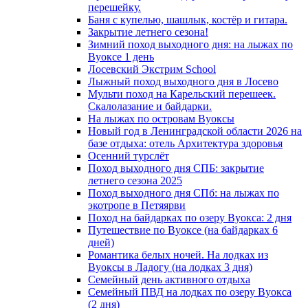
перешейку.
Баня с купелью, шашлык, костёр и гитара.
Закрытие летнего сезона!
Зимний поход выходного дня: на лыжах по
Вуоксе 1 день
Лосевский Экстрим School
Лыжный поход выходного дня в Лосево
Мульти поход на Карельский перешеек.
Скалолазание и байдарки.
На лыжах по островам Вуоксы
Новый год в Ленинградской области 2026 на
базе отдыха: отель Архитектура здоровья
Осенний турслёт
Поход выходного дня СПБ: закрытие
летнего сезона 2025
Поход выходного дня СПб: на лыжах по
экотропе в Петяярви
Поход на байдарках по озеру Вуокса: 2 дня
Путешествие по Вуоксе (на байдарках 6
дней)
Романтика белых ночей. На лодках из
Вуоксы в Ладогу (на лодках 3 дня)
Семейный день активного отдыха
Семейный ПВД на лодках по озеру Вуокса
(2 дня)