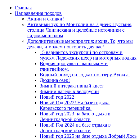
Главная
Направления походов
Акции и скидки!
Активный тур по Монголии на 7 дней: Пустыня,
столица Чингисхана и целебные источники с
гидом-монголом
Дополнительные мероприятия: архив. То, что мы
делали, и можем повторить для вас!
15 вариантов экскурсий по островам и
музеям Ладожских шхер на моторных лодках
Водная прогулка с шашлыком и
глинтвейном.
Водный поход на лодках по озеру Вуокса.
Дюжина озер!
Зимний интерактивный квест
Зимний лагерь в Белорусии
Новый год 2022
Новый Год 2022! На базе отдыха
Карельского перешейка.
Новый год 2023 на базе отдыха в
Ленинградской области
Новый Год 2024 на базе отдыха в
Ленинградской обалсти
Новый год 2025 на базе отдыха Добрый Лось