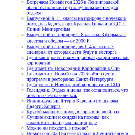
Встречаем Новый год 2026 в Ленинградской
области: полный гид по лучшим местам для
отдыха
Выпускной 9–11 классы на природе с ночёвкой:
поход на Ладогу, форт Красная Горка или ДОТы
Линии Маннергейма
Выпускной на природе 5–8 классы: 3 формата с
квестом и обедом — от 2900 ₽
Выпускной на природе для 1–4 классов: 3
сценария, от которых дети будут в восторге
Где и как провести командообразующий весёлый
корпоратив
Где отметить Новогодний Корпоратив в Спб
Где отметить Новый год 2025: обзор цен и
программ в ресторанах Санкт-Петербурга
Где провести Новогодний корпоратив в СПб
Геленджик. Отдых и цены: где остановиться, что
поесть и чем развлечься.
Индивидуальный тур в Карелию по шхерам
Ладоги: Кочерга
Крутой маршрут: поход в горы в первый раз
Лучшие акции и скидки на походы: как
сэкономить на отдыхе на природе
Можно ли похудеть в походе?
Новый год 2023 на базе отдыха в Ленинградской