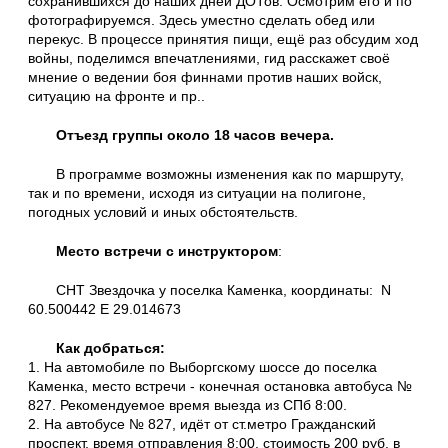
сохранившихся до наших дней ДОТов. Осмотрим его и по
фотографируемся. Здесь уместно сделать обед или
перекус. В процессе принятия пищи, ещё раз обсудим ход
войны, поделимся впечатлениями, гид расскажет своё
мнение о ведении боя финнами против наших войск,
ситуацию на фронте и пр..
Отъезд группы около 18 часов вечера.
В программе возможны изменения как по маршруту,
так и по времени, исходя из ситуации на полигоне,
погодных условий и иных обстоятельств.
Место встречи с инструктором
:
СНТ Звездочка у поселка Каменка, координаты: N
60.500442 E 29.014673
Как добраться:
1. На автомобиле по Выборгскому шоссе до поселка
Каменка, место встречи - конечная остановка автобуса №
827. Рекомендуемое время выезда из СПб 8:00.
2. На автобусе № 827, идёт от ст.метро Гражданский
проспект, время отправления 8:00, стоимость 200 руб. в