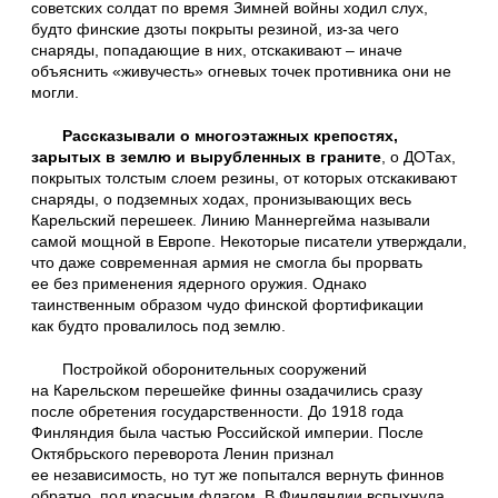
советских солдат по время Зимней войны ходил слух,
будто финские дзоты покрыты резиной, из-за чего
снаряды, попадающие в них, отскакивают – иначе
объяснить «живучесть» огневых точек противника они не
могли.
Рассказывали о многоэтажных крепостях,
зарытых в землю и вырубленных в граните
, о ДОТах,
покрытых толстым слоем резины, от которых отскакивают
снаряды, о подземных ходах, пронизывающих весь
Карельский перешеек. Линию Маннергейма называли
самой мощной в Европе. Некоторые писатели утверждали,
что даже современная армия не смогла бы прорвать
ее без применения ядерного оружия. Однако
таинственным образом чудо финской фортификации
как будто провалилось под землю.
Постройкой оборонительных сооружений
на Карельском перешейке финны озадачились сразу
после обретения государственности. До 1918 года
Финляндия была частью Российской империи. После
Октябрьского переворота Ленин признал
ее независимость, но тут же попытался вернуть финнов
обратно, под красным флагом. В Финляндии вспыхнула