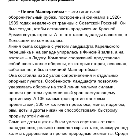
«Линия Маннергейма»
– это гигантский
оборонительный рубеж, построенный финнами в 1920-
1939 годах недалеко от границы с Советской Россией. Он
был создан, чтобы остановить продвижение Красной
Армии внутрь страны. А то, что такое однажды начнется, в
Хельсинки не сомневались.
Линия была создана с учетом ландшафта Карельского
перешейка и на западе упиралась в Финский залив, а на
востоке – в Ладогу. Комплекс сооружений представлял
собой шесть полос обороны, из которых вторая, основная,
собственно, и была «линией Маннергейма».
Она состояла из 22 узлов сопротивления и отдельных
опорных пунктов. Особенности ландшафта позволяли
удерживать оборону на этой линии малыми силами,
нанося при этом существенный урон наступающему
противнику. А 136 километров противотанковых
препятствий, 330 км колючей проволоки, мины, надолбы,
рвы, доты и дзоты никак не способствовали быстрому
прорыву этой линии.
Сами же доты и дзоты были умело спрятаны от глаз
нападающих, рельеф позволял скрывать их, маскируя под
холмы с деревьями и прочие природные элементы. Среди