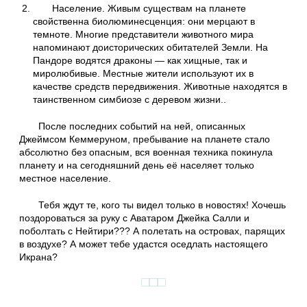
Население. Живым существам на планете
свойственна биолюминесценция: они мерцают в
темноте. Многие представители животного мира
напоминают доисторических обитателей Земли. На
Пандоре водятся драконы — как хищные, так и
миролюбивые. Местные жители используют их в
качестве средств передвижения. Животные находятся в
таинственном симбиозе с деревом жизни..
После последних событий на ней, описанных
Джеймсом Кеммеруном, пребывание на планете стало
абсолютно без опасным, вся военная техника покинула
планету и на сегодняшний день её населяет только
местное население.
Тебя ждут те, кого ты видел только в новостях! Хочешь
поздороваться за руку с Аватаром Джейка Салли и
поболтать с Нейтири??? А полетать на островах, парящих
в воздухе? А может тебе удастся оседлать настоящего
Икрана?