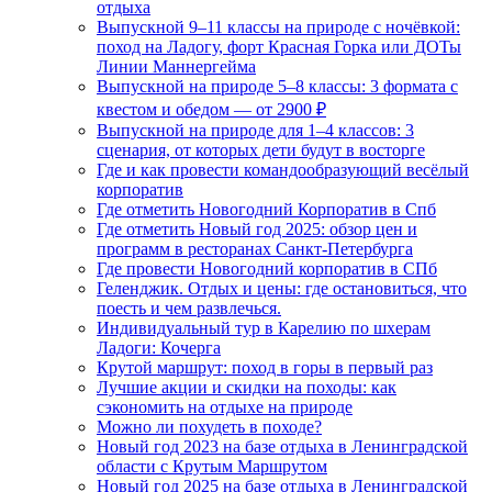
отдыха
Выпускной 9–11 классы на природе с ночёвкой:
поход на Ладогу, форт Красная Горка или ДОТы
Линии Маннергейма
Выпускной на природе 5–8 классы: 3 формата с
квестом и обедом — от 2900 ₽
Выпускной на природе для 1–4 классов: 3
сценария, от которых дети будут в восторге
Где и как провести командообразующий весёлый
корпоратив
Где отметить Новогодний Корпоратив в Спб
Где отметить Новый год 2025: обзор цен и
программ в ресторанах Санкт-Петербурга
Где провести Новогодний корпоратив в СПб
Геленджик. Отдых и цены: где остановиться, что
поесть и чем развлечься.
Индивидуальный тур в Карелию по шхерам
Ладоги: Кочерга
Крутой маршрут: поход в горы в первый раз
Лучшие акции и скидки на походы: как
сэкономить на отдыхе на природе
Можно ли похудеть в походе?
Новый год 2023 на базе отдыха в Ленинградской
области с Крутым Маршрутом
Новый год 2025 на базе отдыха в Ленинградской