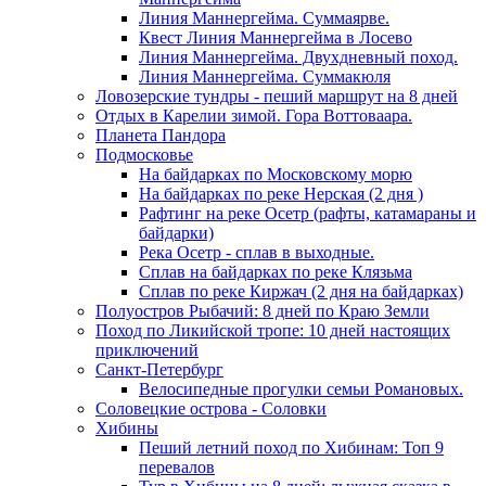
Линия Маннергейма. Суммаярве.
Квест Линия Маннергейма в Лосево
Линия Маннергейма. Двухдневный поход.
Линия Маннергейма. Суммакюля
Ловозерские тундры - пеший маршрут на 8 дней
Отдых в Карелии зимой. Гора Воттоваара.
Планета Пандора
Подмосковье
На байдарках по Московскому морю
На байдарках по реке Нерская (2 дня )
Рафтинг на реке Осетр (рафты, катамараны и
байдарки)
Река Осетр - сплав в выходные.
Сплав на байдарках по реке Клязьма
Сплав по реке Киржач (2 дня на байдарках)
Полуостров Рыбачий: 8 дней по Краю Земли
Поход по Ликийской тропе: 10 дней настоящих
приключений
Санкт-Петербург
Велосипедные прогулки семьи Романовых.
Соловецкие острова - Соловки
Хибины
Пеший летний поход по Хибинам: Топ 9
перевалов