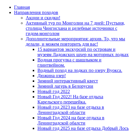
Главная
Направления походов
Акции и скидки!
Активный тур по Монголии на 7 дней: Пустыня,
столица Чингисхана и целебные источники с
гидом-монголом
Дополнительные мероприятия: архив. То, что мы
делали, и можем повторить для вас!
15 вариантов экскурсий по островам и
музеям Ладожских шхер на моторных лодках
Водная прогулка с шашлыком и
глинтвейном.
Водный поход на лодках по озеру Вуокса.
Дюжина озер!
Зимний интерактивный квест
Зимний лагерь в Белорусии
Новый год 2022
Новый Год 2022! На базе отдыха
Карельского перешейка.
Новый год 2023 на базе отдыха в
Ленинградской области
Новый Год 2024 на базе отдыха в
Ленинградской обалсти
Новый год 2025 на базе отдыха Добрый Лось