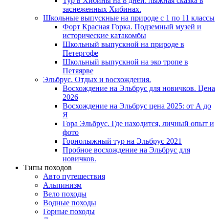
Тур в Хибины на 8 дней: лыжная сказка в
заснеженных Хибинах.
Школьные выпускные на природе с 1 по 11 классы
Форт Красная Горка. Подземный музей и
исторические катакомбы
Школьный выпускной на природе в
Петергофе
Школьный выпускной на эко тропе в
Петяярве
Эльбрус. Отдых и восхождения.
Восхождение на Эльбрус для новичков. Цена
2026
Восхождение на Эльбрус цена 2025: от А до
Я
Гора Эльбрус. Где находится, личный опыт и
фото
Горнолыжный тур на Эльбрус 2021
Пробное восхождение на Эльбрус для
новичков.
Типы походов
Авто путешествия
Альпинизм
Вело походы
Водные походы
Горные походы