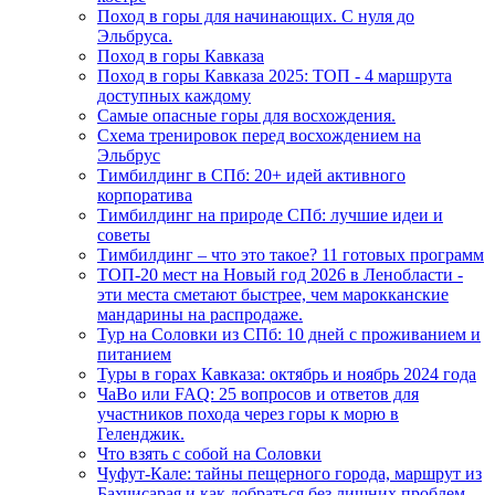
Поход в горы для начинающих. С нуля до
Эльбруса.
Поход в горы Кавказа
Поход в горы Кавказа 2025: ТОП - 4 маршрута
доступных каждому
Самые опасные горы для восхождения.
Схема тренировок перед восхождением на
Эльбрус
Тимбилдинг в СПб: 20+ идей активного
корпоратива
Тимбилдинг на природе СПб: лучшие идеи и
советы
Тимбилдинг – что это такое? 11 готовых программ
ТОП-20 мест на Новый год 2026 в Ленобласти -
эти места сметают быстрее, чем марокканские
мандарины на распродаже.
Тур на Соловки из СПб: 10 дней с проживанием и
питанием
Туры в горах Кавказа: октябрь и ноябрь 2024 года
ЧаВо или FAQ: 25 вопросов и ответов для
участников похода через горы к морю в
Геленджик.
Что взять с собой на Соловки
Чуфут-Кале: тайны пещерного города, маршрут из
Бахчисарая и как добраться без лишних проблем