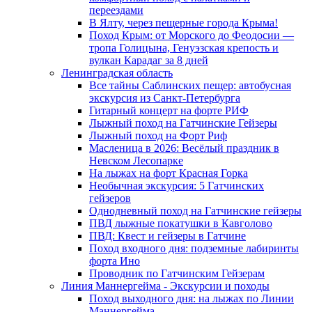
переездами
В Ялту, через пещерные города Крыма!
Поход Крым: от Морского до Феодосии —
тропа Голицына, Генуэзская крепость и
вулкан Карадаг за 8 дней
Ленинградская область
Все тайны Саблинских пещер: автобусная
экскурсия из Санкт-Петербурга
Гитарный концерт на форте РИФ
Лыжный поход на Гатчинские Гейзеры
Лыжный поход на Форт Риф
Масленица в 2026: Весёлый праздник в
Невском Лесопарке
На лыжах на форт Красная Горка
Необычная экскурсия: 5 Гатчинских
гейзеров
Однодневный поход на Гатчинские гейзеры
ПВД лыжные покатушки в Кавголово
ПВД: Квест и гейзеры в Гатчине
Поход входного дня: подземные лабиринты
форта Ино
Проводник по Гатчинским Гейзерам
Линия Маннергейма - Экскурсии и походы
Поход выходного дня: на лыжах по Линии
Маннергейма