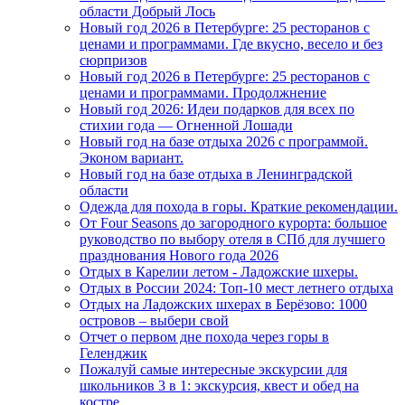
области Добрый Лось
Новый год 2026 в Петербурге: 25 ресторанов с
ценами и программами. Где вкусно, весело и без
сюрпризов
Новый год 2026 в Петербурге: 25 ресторанов с
ценами и программами. Продолжнение
Новый год 2026: Идеи подарков для всех по
стихии года — Огненной Лошади
Новый год на базе отдыха 2026 с программой.
Эконом вариант.
Новый год на базе отдыха в Ленинградской
области
Одежда для похода в горы. Краткие рекомендации.
От Four Seasons до загородного курорта: большое
руководство по выбору отеля в СПб для лучшего
празднования Нового года 2026
Отдых в Карелии летом - Ладожские шхеры.
Отдых в России 2024: Топ-10 мест летнего отдыха
Отдых на Ладожских шхерах в Берёзово: 1000
островов – выбери свой
Отчет о первом дне похода через горы в
Геленджик
Пожалуй самые интересные экскурсии для
школьников 3 в 1: экскурсия, квест и обед на
костре