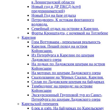
в Ленинградской области
Новый год и ДР ПКСД (клуб
предпринимателей)
Новый Год на базе отдыха
Петродворец. К истокам фонтанного
водовода.
Семейный отдых на острове в Карелии.
Форты Кронштадта, с ночевкой на Тотлебене
Карелия
Гора Воттоваара - нереальная реальность
Карелия. Пеший поход на остров
Койонсаари.
Из Петербурга в Карелию по шхерам
Ладожского озера
На лодках по Ладожским шхерам на остров
Койонсаари
На моторах по шхерам Ладожского озера
Скалолазание на Чёрных Скалах. Карелия.
Сплав по Ладожским шхерам на байдарках
Тимбилдинг на природе: на острове
Койонсаари
Экскурсионный Групповой тур из Санкт-
Петербурга по шхерам Ладожского озера
Карельский перешеек
6 рек и озёр. На байдарках по Карельскому