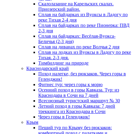
Скалолазание на Карельских скалах.
Приозерский район.
Сплав на байдарках из Вуоксы в Ладогу по
реке Тихая 2-4 дня
Сплав на байдарках по реке Пионерка: ПВД
2-3 дня
Сплав на байдарках: Весёлая-Вуокса-
Беличья (2-3 дня)
Сплав на диванах по реке Волчья 2 дня
Сплав на лодках из Вуоксы в Ладогу по реке
Тихая. 2-3 дня.
Тимбилдинг на природе
Краснодарский край
Поход налегке, без рюкзаков. Через горы в
Геленджик!
Фитнес тур: через горы к морю
Осенний поход в горы Кавказа. Тур: из
Краснодара в Сочи на 7 дней
Всесоюзный туристский маршрут № 30
Летний поход в горы Кавказа: 7 дней
треккинга из Краснодара в Сочи
Через горы в Геленджик!
Крым
Пеший тур по Крыму без рюкзаков:
комфортный поход с палатками и