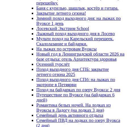
перешейку.
Баня с купелью, шашлык, костёр и гитара.
Закрытие летнего сезона!
Зимний поход выходного дня: на лыжах по
Вуоксе 1 день
Лосевский Экстрим School
Лыжный поход выходного дня в Лосево
Мульти поход на Карельский перешеек.
Скалолазание и байдарки.
На лыжах по островам Вуоксы
Новый год в Ленинградской области 2026 на
базе отдыха: отель Архитектура здоровья
Осенний турслёт
Поход выходного дня СПБ: закрытие
летнего сезона 2025
Поход выходного дня СПб: на лыжах по
экотропе в Петяярви
Поход на байдарках по озеру Вуокса: 2 дня
Путешествие по Вуоксе (на байдарках 6
дней)
Романтика белых ночей. На лодках из
Вуоксы в Ладогу (на лодках 3 дня)
Семейный день активного отдыха
Семейный ПВД на лодках по озеру Вуокса
(2 дня)