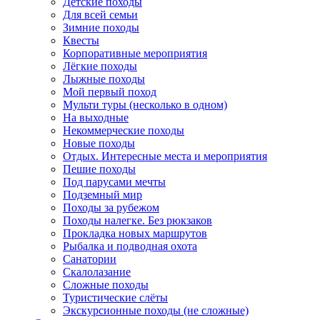
Детские походы
Для всей семьи
Зимние походы
Квесты
Корпоративные мероприятия
Лёгкие походы
Лыжные походы
Мой первый поход
Мульти туры (несколько в одном)
На выходные
Некоммерческие походы
Новые походы
Отдых. Интересные места и мероприятия
Пешие походы
Под парусами мечты
Подземный мир
Походы за рубежом
Походы налегке. Без рюкзаков
Прокладка новых маршрутов
Рыбалка и подводная охота
Санатории
Скалолазание
Сложные походы
Туристические слёты
Экскурсионные походы (не сложные)