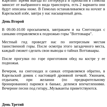
Карелии! Время выезда из Петербурга и прибытия в Гимолы
зависит от выбранного вида транспорта, есть 2 варианта они
будут описаны ниже. В Гимолах останавливаемся на ночлег в
Карельской избе, завтра у нас насыщенный день.
День Второй
В 09.00-10.00 просыпаемся, завтракаем и на Снегоходах с
санками отправляемся к подножью горы "Воттоваара".
Местный гид проведет нас по интересным местам
таинственной горы. После осмотра этого загадочного места,
каждый сможет сделать свои выводы о тайнах Воттаваары.
После прогулки по горе приготовим обед на костре у ее
подножья.
Вечером, на снегоходах и санках отправляемся обратно, в
Карельский домик с настоящей дровяной печкой. Ужинаем,
отдыхаем, при желании (по предварительному
бронированию) паримся в баньке, делимся впечатлениями.
Вечерние песни под гитару...Музыканты приветствуются.
День Третий