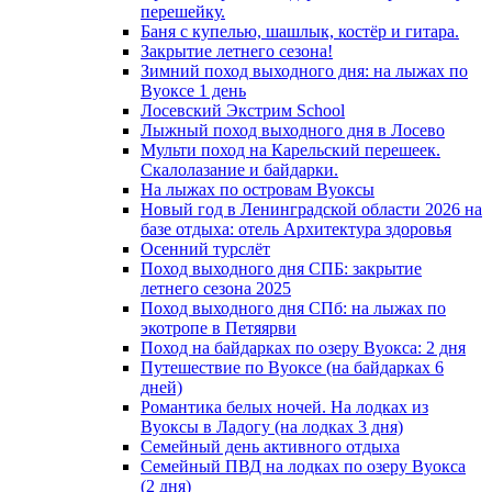
перешейку.
Баня с купелью, шашлык, костёр и гитара.
Закрытие летнего сезона!
Зимний поход выходного дня: на лыжах по
Вуоксе 1 день
Лосевский Экстрим School
Лыжный поход выходного дня в Лосево
Мульти поход на Карельский перешеек.
Скалолазание и байдарки.
На лыжах по островам Вуоксы
Новый год в Ленинградской области 2026 на
базе отдыха: отель Архитектура здоровья
Осенний турслёт
Поход выходного дня СПБ: закрытие
летнего сезона 2025
Поход выходного дня СПб: на лыжах по
экотропе в Петяярви
Поход на байдарках по озеру Вуокса: 2 дня
Путешествие по Вуоксе (на байдарках 6
дней)
Романтика белых ночей. На лодках из
Вуоксы в Ладогу (на лодках 3 дня)
Семейный день активного отдыха
Семейный ПВД на лодках по озеру Вуокса
(2 дня)