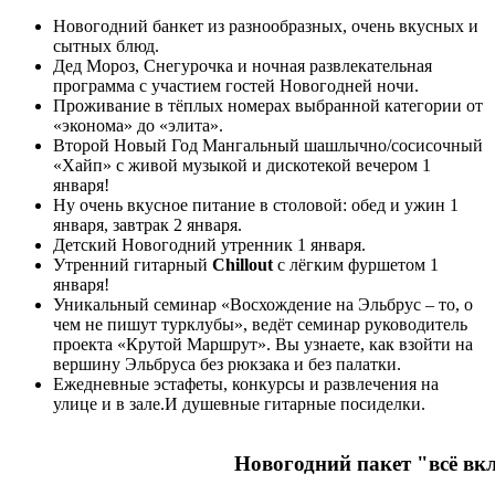
Новогодний банкет из разнообразных, очень вкусных и
сытных блюд.
Дед Мороз, Снегурочка и ночная развлекательная
программа с участием гостей Новогодней ночи.
Проживание в тёплых номерах выбранной категории от
«эконома» до «элита».
Второй Новый Год Мангальный шашлычно/сосисочный
«Хайп» с живой музыкой и дискотекой вечером 1
января!
Ну очень вкусное питание в столовой: обед и ужин 1
января, завтрак 2 января.
Детский Новогодний утренник 1 января.
Утренний гитарный
Chillout
с лёгким фуршетом 1
января!
Уникальный семинар «Восхождение на Эльбрус – то, о
чем не пишут турклубы», ведёт семинар руководитель
проекта «Крутой Маршрут». Вы узнаете, как взойти на
вершину Эльбруса без рюкзака и без палатки.
Ежедневные эстафеты, конкурсы и развлечения на
улице и в зале.И душевные гитарные посиделки.
Новогодний пакет "всё вк