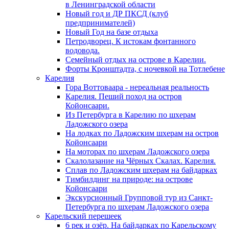
в Ленинградской области
Новый год и ДР ПКСД (клуб
предпринимателей)
Новый Год на базе отдыха
Петродворец. К истокам фонтанного
водовода.
Семейный отдых на острове в Карелии.
Форты Кронштадта, с ночевкой на Тотлебене
Карелия
Гора Воттоваара - нереальная реальность
Карелия. Пеший поход на остров
Койонсаари.
Из Петербурга в Карелию по шхерам
Ладожского озера
На лодках по Ладожским шхерам на остров
Койонсаари
На моторах по шхерам Ладожского озера
Скалолазание на Чёрных Скалах. Карелия.
Сплав по Ладожским шхерам на байдарках
Тимбилдинг на природе: на острове
Койонсаари
Экскурсионный Групповой тур из Санкт-
Петербурга по шхерам Ладожского озера
Карельский перешеек
6 рек и озёр. На байдарках по Карельскому