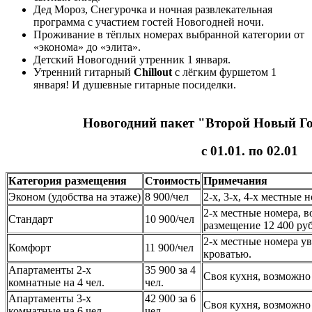
Дед Мороз, Снегурочка и ночная развлекательная
программа с участием гостей Новогодней ночи.
Проживание в тёплых номерах выбранной категории от
«эконома» до «элита».
Детский Новогодний утренник 1 января.
Утренний гитарный
Chillout
с лёгким фуршетом 1
января! И душевные гитарные посиделки.
Новогодний пакет "Второй Новый Го
с 01.01. по 02.01
Категория размещения
Стоимость
Примечания
Эконом (удобства на этаже)
8 900/чел
2-х, 3-х, 4-х местные 
2-х местные номера, в
Стандарт
10 900/чел
размещение 12 400 руб
2-х местные номера у
Комфорт
11 900/чел
кроватью.
Апартаменты 2-х
35 900 за 4
Своя кухня, возможно 
комнатные на 4 чел.
чел.
Апартаменты 3-х
42 900 за 6
Своя кухня, возможно 
комнатные на 6 чел.
чел.