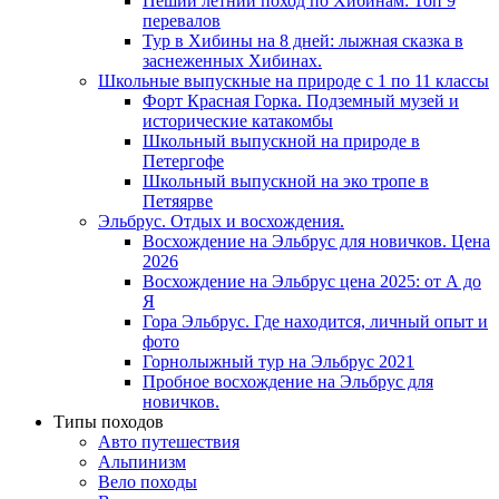
Пеший летний поход по Хибинам: Топ 9
перевалов
Тур в Хибины на 8 дней: лыжная сказка в
заснеженных Хибинах.
Школьные выпускные на природе с 1 по 11 классы
Форт Красная Горка. Подземный музей и
исторические катакомбы
Школьный выпускной на природе в
Петергофе
Школьный выпускной на эко тропе в
Петяярве
Эльбрус. Отдых и восхождения.
Восхождение на Эльбрус для новичков. Цена
2026
Восхождение на Эльбрус цена 2025: от А до
Я
Гора Эльбрус. Где находится, личный опыт и
фото
Горнолыжный тур на Эльбрус 2021
Пробное восхождение на Эльбрус для
новичков.
Типы походов
Авто путешествия
Альпинизм
Вело походы