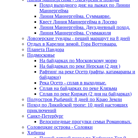
Поход выходного дня: на лыжах по Линии
Маннергейма
Линия Маннергейма. Суммаярве.
Квест Линия Маннергейма в Лосево
Линия Маннергейма. Двухдневный поход.
Линия Маннергейма. Суммакюля
Ловозерские тундры - пеший маршрут на 8 дней
Отдых в Карелии зимой. Гора Воттоваара.
Планета Пандора
Подмосковье
На байдарках по Московскому морю
На байдарках по реке Нерская (2 дня )
Рафтинг на реке Осетр (рафты, катамараны и
байдарки)
Река Осетр - сплав в выходные.
Сплав на байдарках по реке Клязьма
Сплав по реке Киржач (2 дня на байдарках)
Полуостров Рыбачий: 8 дней по Краю Земли
Поход по Ликийской тропе: 10 дней настоящих
приключений
Санкт-Петербург
Велосипедные прогулки семьи Романовых.
Соловецкие острова - Соловки
Хибины