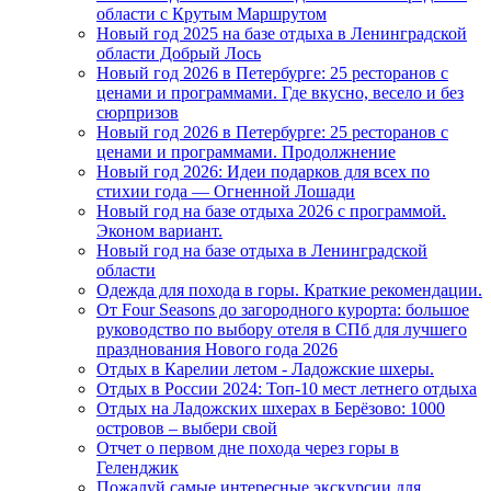
области с Крутым Маршрутом
Новый год 2025 на базе отдыха в Ленинградской
области Добрый Лось
Новый год 2026 в Петербурге: 25 ресторанов с
ценами и программами. Где вкусно, весело и без
сюрпризов
Новый год 2026 в Петербурге: 25 ресторанов с
ценами и программами. Продолжнение
Новый год 2026: Идеи подарков для всех по
стихии года — Огненной Лошади
Новый год на базе отдыха 2026 с программой.
Эконом вариант.
Новый год на базе отдыха в Ленинградской
области
Одежда для похода в горы. Краткие рекомендации.
От Four Seasons до загородного курорта: большое
руководство по выбору отеля в СПб для лучшего
празднования Нового года 2026
Отдых в Карелии летом - Ладожские шхеры.
Отдых в России 2024: Топ-10 мест летнего отдыха
Отдых на Ладожских шхерах в Берёзово: 1000
островов – выбери свой
Отчет о первом дне похода через горы в
Геленджик
Пожалуй самые интересные экскурсии для