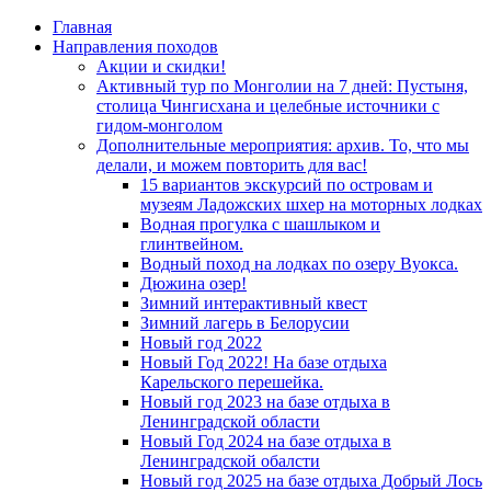
Главная
Направления походов
Акции и скидки!
Активный тур по Монголии на 7 дней: Пустыня,
столица Чингисхана и целебные источники с
гидом-монголом
Дополнительные мероприятия: архив. То, что мы
делали, и можем повторить для вас!
15 вариантов экскурсий по островам и
музеям Ладожских шхер на моторных лодках
Водная прогулка с шашлыком и
глинтвейном.
Водный поход на лодках по озеру Вуокса.
Дюжина озер!
Зимний интерактивный квест
Зимний лагерь в Белорусии
Новый год 2022
Новый Год 2022! На базе отдыха
Карельского перешейка.
Новый год 2023 на базе отдыха в
Ленинградской области
Новый Год 2024 на базе отдыха в
Ленинградской обалсти
Новый год 2025 на базе отдыха Добрый Лось