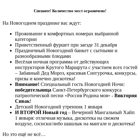
Спешите! Количество мест ограничено!
На Новогоднем празднике вас ждут:
Проживание в комфортных номерах выбранной
категории
Приветственный фуршет при заезде 31 декабря
Праздничный Новогодний банкет с сытными и
разнообразными блюдами
Весёлая ночная программа от действующих
инструкторов Крутого Маршрута с участием всех гостей
– Забавный Дед Мороз, красивая Снегурочка, конкурсы,
призы и конечно дискотека!
Внимание!
Специальный гость Новогодней Ночи:
победительница
Санкт-Петербургского конкурса
патриотической песни «Россия Родина моя» -
Виктория
Сивак
!
Детский Новогодний утренник 1 января
И ВТОРОЙ Новый год
– Вечерний Мангальный Хайп
1 января: отличная музыка, дискотека на свежем
воздухе, сосиски/либо шашлык на мангале и дискотека!
Но это ещё не всё…