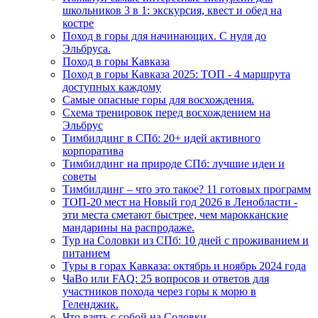
школьников 3 в 1: экскурсия, квест и обед на
костре
Поход в горы для начинающих. С нуля до
Эльбруса.
Поход в горы Кавказа
Поход в горы Кавказа 2025: ТОП - 4 маршрута
доступных каждому
Самые опасные горы для восхождения.
Схема тренировок перед восхождением на
Эльбрус
Тимбилдинг в СПб: 20+ идей активного
корпоратива
Тимбилдинг на природе СПб: лучшие идеи и
советы
Тимбилдинг – что это такое? 11 готовых программ
ТОП-20 мест на Новый год 2026 в Ленобласти -
эти места сметают быстрее, чем марокканские
мандарины на распродаже.
Тур на Соловки из СПб: 10 дней с проживанием и
питанием
Туры в горах Кавказа: октябрь и ноябрь 2024 года
ЧаВо или FAQ: 25 вопросов и ответов для
участников похода через горы к морю в
Геленджик.
Что взять с собой на Соловки