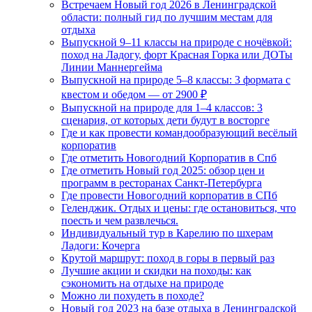
Встречаем Новый год 2026 в Ленинградской
области: полный гид по лучшим местам для
отдыха
Выпускной 9–11 классы на природе с ночёвкой:
поход на Ладогу, форт Красная Горка или ДОТы
Линии Маннергейма
Выпускной на природе 5–8 классы: 3 формата с
квестом и обедом — от 2900 ₽
Выпускной на природе для 1–4 классов: 3
сценария, от которых дети будут в восторге
Где и как провести командообразующий весёлый
корпоратив
Где отметить Новогодний Корпоратив в Спб
Где отметить Новый год 2025: обзор цен и
программ в ресторанах Санкт-Петербурга
Где провести Новогодний корпоратив в СПб
Геленджик. Отдых и цены: где остановиться, что
поесть и чем развлечься.
Индивидуальный тур в Карелию по шхерам
Ладоги: Кочерга
Крутой маршрут: поход в горы в первый раз
Лучшие акции и скидки на походы: как
сэкономить на отдыхе на природе
Можно ли похудеть в походе?
Новый год 2023 на базе отдыха в Ленинградской