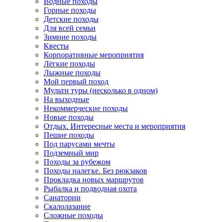
Водные походы
Горные походы
Детские походы
Для всей семьи
Зимние походы
Квесты
Корпоративные мероприятия
Лёгкие походы
Лыжные походы
Мой первый поход
Мульти туры (несколько в одном)
На выходные
Некоммерческие походы
Новые походы
Отдых. Интересные места и мероприятия
Пешие походы
Под парусами мечты
Подземный мир
Походы за рубежом
Походы налегке. Без рюкзаков
Прокладка новых маршрутов
Рыбалка и подводная охота
Санатории
Скалолазание
Сложные походы