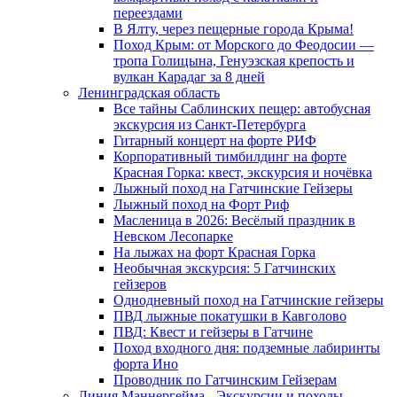
переездами
В Ялту, через пещерные города Крыма!
Поход Крым: от Морского до Феодосии —
тропа Голицына, Генуэзская крепость и
вулкан Карадаг за 8 дней
Ленинградская область
Все тайны Саблинских пещер: автобусная
экскурсия из Санкт-Петербурга
Гитарный концерт на форте РИФ
Корпоративный тимбилдинг на форте
Красная Горка: квест, экскурсия и ночёвка
Лыжный поход на Гатчинские Гейзеры
Лыжный поход на Форт Риф
Масленица в 2026: Весёлый праздник в
Невском Лесопарке
На лыжах на форт Красная Горка
Необычная экскурсия: 5 Гатчинских
гейзеров
Однодневный поход на Гатчинские гейзеры
ПВД лыжные покатушки в Кавголово
ПВД: Квест и гейзеры в Гатчине
Поход входного дня: подземные лабиринты
форта Ино
Проводник по Гатчинским Гейзерам
Линия Маннергейма - Экскурсии и походы