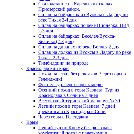
Скалолазание на Карельских скалах.
Приозерский район.
Сплав на байдарках из Вуоксы в Ладогу по
реке Тихая 2-4 дня
Сплав на байдарках по реке Пионерка: ПВД
2-3 дня
Сплав на байдарках: Весёлая-Вуокса-
Беличья (2-3 дня)
Сплав на диванах по реке Волчья 2 дня
Сплав на лодках из Вуоксы в Ладогу по реке
Тихая. 2-3 дня.
Тимбилдинг на природе
Краснодарский край
Поход налегке, без рюкзаков. Через горы в
Геленджик!
Фитнес тур: через горы к морю
Осенний поход в горы Кавказа. Тур: из
Краснодара в Сочи на 7 дней
Всесоюзный туристский маршрут № 30
Летний поход в горы Кавказа: 7 дней
треккинга из Краснодара в Сочи
Через горы в Геленджик!
Крым
Пеший тур по Крыму без рюкзаков:
комфортный поход с палатками и