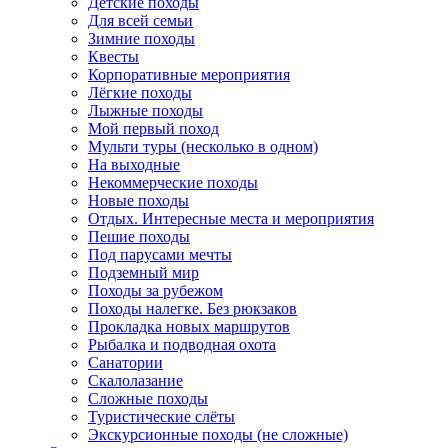
Детские походы
Для всей семьи
Зимние походы
Квесты
Корпоративные мероприятия
Лёгкие походы
Лыжные походы
Мой первый поход
Мульти туры (несколько в одном)
На выходные
Некоммерческие походы
Новые походы
Отдых. Интересные места и мероприятия
Пешие походы
Под парусами мечты
Подземный мир
Походы за рубежом
Походы налегке. Без рюкзаков
Прокладка новых маршрутов
Рыбалка и подводная охота
Санатории
Скалолазание
Сложные походы
Туристические слёты
Экскурсионные походы (не сложные)