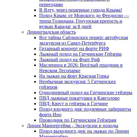
переездами
В Ялту, через пещерные города Крыма!
Поход Крым: от Морского до Феодосии —
тропа Голицына, Генуэзская крепость и
вулкан Карадаг за 8 дней
Ленинградская область
Все тайны Саблинских пещер: автобусная
экскурсия из Санкт-Петербурга
Гитарный концерт на форте РИФ
Лыжный поход на Гатчинские Гейзеры
Лыжный поход на Форт Риф
Масленица в 2026: Весёлый праздник в
Невском Лесопарке
На лыжах на форт Красная Горка
Необычная экскурсия: 5 Гатчинских
гейзеров
Однодневный поход на Гатчинские гейзеры
ПВД лыжные покатушки в Кавголово
ПВД: Квест и гейзеры в Гатчине
Поход входного дня: подземные лабиринты
форта Ино
Проводник по Гатчинским Гейзерам
Линия Маннергейма - Экскурсии и походы
Поход выходного дня: на лыжах по Линии
Маннергейма