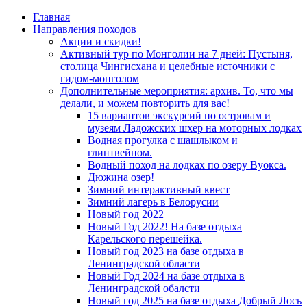
Главная
Направления походов
Акции и скидки!
Активный тур по Монголии на 7 дней: Пустыня,
столица Чингисхана и целебные источники с
гидом-монголом
Дополнительные мероприятия: архив. То, что мы
делали, и можем повторить для вас!
15 вариантов экскурсий по островам и
музеям Ладожских шхер на моторных лодках
Водная прогулка с шашлыком и
глинтвейном.
Водный поход на лодках по озеру Вуокса.
Дюжина озер!
Зимний интерактивный квест
Зимний лагерь в Белорусии
Новый год 2022
Новый Год 2022! На базе отдыха
Карельского перешейка.
Новый год 2023 на базе отдыха в
Ленинградской области
Новый Год 2024 на базе отдыха в
Ленинградской обалсти
Новый год 2025 на базе отдыха Добрый Лось