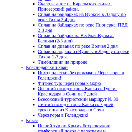
Скалолазание на Карельских скалах.
Приозерский район.
Сплав на байдарках из Вуоксы в Ладогу по
реке Тихая 2-4 дня
Сплав на байдарках по реке Пионерка: ПВД
2-3 дня
Сплав на байдарках: Весёлая-Вуокса-
Беличья (2-3 дня)
Сплав на диванах по реке Волчья 2 дня
Сплав на лодках из Вуоксы в Ладогу по реке
Тихая. 2-3 дня.
Тимбилдинг на природе
Краснодарский край
Поход налегке, без рюкзаков. Через горы в
Геленджик!
Фитнес тур: через горы к морю
Осенний поход в горы Кавказа. Тур: из
Краснодара в Сочи на 7 дней
Всесоюзный туристский маршрут № 30
Летний поход в горы Кавказа: 7 дней
треккинга из Краснодара в Сочи
Через горы в Геленджик!
Крым
Пеший тур по Крыму без рюкзаков:
комфортный поход с палатками и