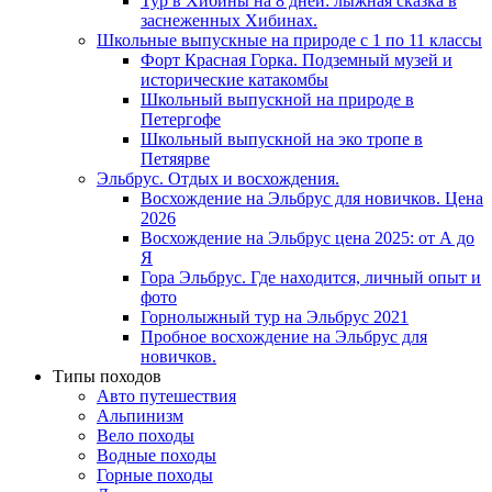
Тур в Хибины на 8 дней: лыжная сказка в
заснеженных Хибинах.
Школьные выпускные на природе с 1 по 11 классы
Форт Красная Горка. Подземный музей и
исторические катакомбы
Школьный выпускной на природе в
Петергофе
Школьный выпускной на эко тропе в
Петяярве
Эльбрус. Отдых и восхождения.
Восхождение на Эльбрус для новичков. Цена
2026
Восхождение на Эльбрус цена 2025: от А до
Я
Гора Эльбрус. Где находится, личный опыт и
фото
Горнолыжный тур на Эльбрус 2021
Пробное восхождение на Эльбрус для
новичков.
Типы походов
Авто путешествия
Альпинизм
Вело походы
Водные походы
Горные походы