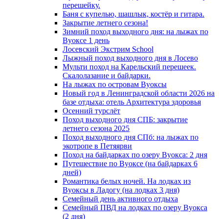
перешейку.
Баня с купелью, шашлык, костёр и гитара.
Закрытие летнего сезона!
Зимний поход выходного дня: на лыжах по
Вуоксе 1 день
Лосевский Экстрим School
Лыжный поход выходного дня в Лосево
Мульти поход на Карельский перешеек.
Скалолазание и байдарки.
На лыжах по островам Вуоксы
Новый год в Ленинградской области 2026 на
базе отдыха: отель Архитектура здоровья
Осенний турслёт
Поход выходного дня СПБ: закрытие
летнего сезона 2025
Поход выходного дня СПб: на лыжах по
экотропе в Петяярви
Поход на байдарках по озеру Вуокса: 2 дня
Путешествие по Вуоксе (на байдарках 6
дней)
Романтика белых ночей. На лодках из
Вуоксы в Ладогу (на лодках 3 дня)
Семейный день активного отдыха
Семейный ПВД на лодках по озеру Вуокса
(2 дня)