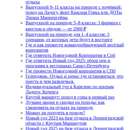
отдыха
Выпускной 9–11 классы на природе с ночёвкой:
поход на Ладогу, форт Красная Горка или ДОТы
Линии Маннергейма
Выпускной на природе 5–8 классы: 3 формата с
квестом и обедом — от 2900 ₽
Выпускной на природе для 1–4 классов: 3
сценария, от которых дети будут в восторге
Где и как провести командообразующий весёлый
корпоратив
Где отметить Новогодний Корпоратив в Спб
Где отметить Новый год 2025: обзор цен и
программ в ресторанах Санкт-Петербурга
Где провести Новогодний корпоратив в СПб
Геленджик. Отдых и цены: где остановиться, что
поесть и чем развлечься.
Индивидуальный тур в Карелию по шхерам
Ладоги: Кочерга
Крутой маршрут: поход в горы в первый раз
Лучшие акции и скидки на походы: как
сэкономить на отдыхе на природе
Можно ли похудеть в походе?
Новый год 2023 на базе отдыха в Ленинградской
области с Крутым Маршрутом
Новый год 2025 на базе отдыха в Ленинградской