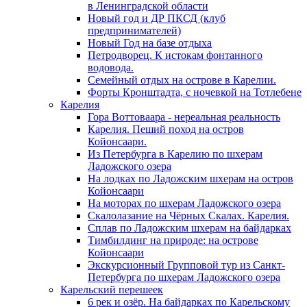
в Ленинградской области
Новый год и ДР ПКСД (клуб
предпринимателей)
Новый Год на базе отдыха
Петродворец. К истокам фонтанного
водовода.
Семейный отдых на острове в Карелии.
Форты Кронштадта, с ночевкой на Тотлебене
Карелия
Гора Воттоваара - нереальная реальность
Карелия. Пеший поход на остров
Койонсаари.
Из Петербурга в Карелию по шхерам
Ладожского озера
На лодках по Ладожским шхерам на остров
Койонсаари
На моторах по шхерам Ладожского озера
Скалолазание на Чёрных Скалах. Карелия.
Сплав по Ладожским шхерам на байдарках
Тимбилдинг на природе: на острове
Койонсаари
Экскурсионный Групповой тур из Санкт-
Петербурга по шхерам Ладожского озера
Карельский перешеек
6 рек и озёр. На байдарках по Карельскому