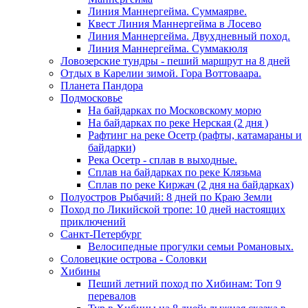
Линия Маннергейма. Суммаярве.
Квест Линия Маннергейма в Лосево
Линия Маннергейма. Двухдневный поход.
Линия Маннергейма. Суммакюля
Ловозерские тундры - пеший маршрут на 8 дней
Отдых в Карелии зимой. Гора Воттоваара.
Планета Пандора
Подмосковье
На байдарках по Московскому морю
На байдарках по реке Нерская (2 дня )
Рафтинг на реке Осетр (рафты, катамараны и
байдарки)
Река Осетр - сплав в выходные.
Сплав на байдарках по реке Клязьма
Сплав по реке Киржач (2 дня на байдарках)
Полуостров Рыбачий: 8 дней по Краю Земли
Поход по Ликийской тропе: 10 дней настоящих
приключений
Санкт-Петербург
Велосипедные прогулки семьи Романовых.
Соловецкие острова - Соловки
Хибины
Пеший летний поход по Хибинам: Топ 9
перевалов