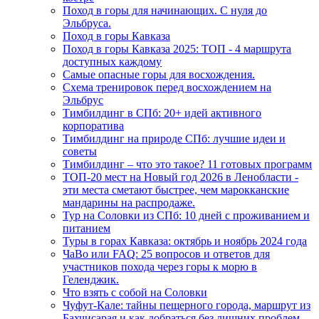
Поход в горы для начинающих. С нуля до
Эльбруса.
Поход в горы Кавказа
Поход в горы Кавказа 2025: ТОП - 4 маршрута
доступных каждому
Самые опасные горы для восхождения.
Схема тренировок перед восхождением на
Эльбрус
Тимбилдинг в СПб: 20+ идей активного
корпоратива
Тимбилдинг на природе СПб: лучшие идеи и
советы
Тимбилдинг – что это такое? 11 готовых программ
ТОП-20 мест на Новый год 2026 в Ленобласти -
эти места сметают быстрее, чем марокканские
мандарины на распродаже.
Тур на Соловки из СПб: 10 дней с проживанием и
питанием
Туры в горах Кавказа: октябрь и ноябрь 2024 года
ЧаВо или FAQ: 25 вопросов и ответов для
участников похода через горы к морю в
Геленджик.
Что взять с собой на Соловки
Чуфут-Кале: тайны пещерного города, маршрут из
Бахчисарая и как добраться без лишних проблем