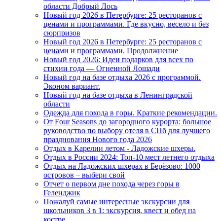
области Добрый Лось
Новый год 2026 в Петербурге: 25 ресторанов с
ценами и программами. Где вкусно, весело и без
сюрпризов
Новый год 2026 в Петербурге: 25 ресторанов с
ценами и программами. Продолжнение
Новый год 2026: Идеи подарков для всех по
стихии года — Огненной Лошади
Новый год на базе отдыха 2026 с программой.
Эконом вариант.
Новый год на базе отдыха в Ленинградской
области
Одежда для похода в горы. Краткие рекомендации.
От Four Seasons до загородного курорта: большое
руководство по выбору отеля в СПб для лучшего
празднования Нового года 2026
Отдых в Карелии летом - Ладожские шхеры.
Отдых в России 2024: Топ-10 мест летнего отдыха
Отдых на Ладожских шхерах в Берёзово: 1000
островов – выбери свой
Отчет о первом дне похода через горы в
Геленджик
Пожалуй самые интересные экскурсии для
школьников 3 в 1: экскурсия, квест и обед на
костре