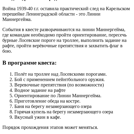
Война 1939-40 г.г. оставила практический след на Карельском
перешейке Ленинградской области - это Линии
Маннергейма.
События в квесте разворачиваются на линии Маннергейма,
где командам необходимо пройти ориентирование, пересечь
бурные Лосевские пороге на троллее, выполнить задание на
рафте, пройти верёвочные препятствия и захватить флаг в
бою.
В программе квеста:
Полёт на троллее над Лосевскими порогами.
Бой с применением пейнтбольного оружия.
Веревочные препятствия (по возможности)
Водное задание на рафте
Ориентирование по Линии Маннергейма.
Приготовление обеда на костре.
Баня на берегу незамерзающего озера
Горячая купель на берегу незамерзающего озера
Вкусный ужин в кафе.
Порядок прохождения этапов может меняться.