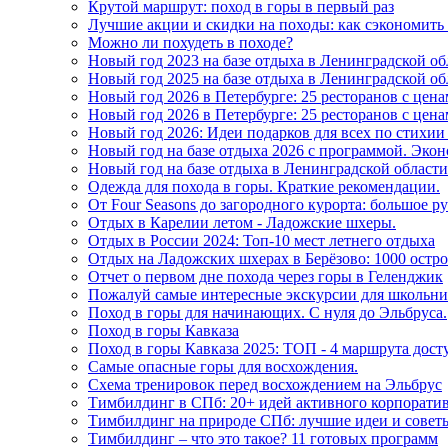
Крутой маршрут: поход в горы в первый раз
Лучшие акции и скидки на походы: как сэкономить 
Можно ли похудеть в походе?
Новый год 2023 на базе отдыха в Ленинградской 
Новый год 2025 на базе отдыха в Ленинградской о
Новый год 2026 в Петербурге: 25 ресторанов с цена
Новый год 2026 в Петербурге: 25 ресторанов с це
Новый год 2026: Идеи подарков для всех по стих
Новый год на базе отдыха 2026 с программой. Экон
Новый год на базе отдыха в Ленинградской области
Одежда для похода в горы. Краткие рекомендации.
От Four Seasons до загородного курорта: большое 
Отдых в Карелии летом - Ладожские шхеры.
Отдых в России 2024: Топ-10 мест летнего отдыха
Отдых на Ладожских шхерах в Берёзово: 1000 остро
Отчет о первом дне похода через горы в Геленджик
Пожалуй самые интересные экскурсии для школьников
Поход в горы для начинающих. С нуля до Эльбруса.
Поход в горы Кавказа
Поход в горы Кавказа 2025: ТОП - 4 маршрута дос
Самые опасные горы для восхождения.
Схема тренировок перед восхождением на Эльбрус
Тимбилдинг в СПб: 20+ идей активного корпорати
Тимбилдинг на природе СПб: лучшие идеи и совет
Тимбилдинг – что это такое? 11 готовых программ