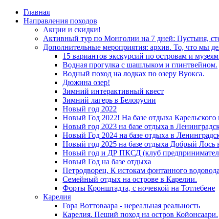
Главная
Направления походов
Акции и скидки!
Активный тур по Монголии на 7 дней: Пустыня, с
Дополнительные мероприятия: архив. То, что мы де
15 вариантов экскурсий по островам и музея
Водная прогулка с шашлыком и глинтвейном.
Водный поход на лодках по озеру Вуокса.
Дюжина озер!
Зимний интерактивный квест
Зимний лагерь в Белорусии
Новый год 2022
Новый Год 2022! На базе отдыха Карельского
Новый год 2023 на базе отдыха в Ленинградс
Новый Год 2024 на базе отдыха в Ленинградс
Новый год 2025 на базе отдыха Добрый Лось 
Новый год и ДР ПКСД (клуб предпринимател
Новый Год на базе отдыха
Петродворец. К истокам фонтанного водовода
Семейный отдых на острове в Карелии.
Форты Кронштадта, с ночевкой на Тотлебене
Карелия
Гора Воттоваара - нереальная реальность
Карелия. Пеший поход на остров Койонсаари.