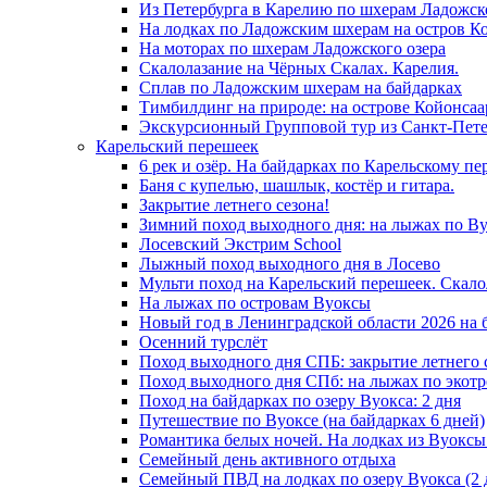
Из Петербурга в Карелию по шхерам Ладожск
На лодках по Ладожским шхерам на остров К
На моторах по шхерам Ладожского озера
Скалолазание на Чёрных Скалах. Карелия.
Сплав по Ладожским шхерам на байдарках
Тимбилдинг на природе: на острове Койонсаа
Экскурсионный Групповой тур из Санкт-Пете
Карельский перешеек
6 рек и озёр. На байдарках по Карельскому пе
Баня с купелью, шашлык, костёр и гитара.
Закрытие летнего сезона!
Зимний поход выходного дня: на лыжах по Ву
Лосевский Экстрим School
Лыжный поход выходного дня в Лосево
Мульти поход на Карельский перешеек. Скало
На лыжах по островам Вуоксы
Новый год в Ленинградской области 2026 на б
Осенний турслёт
Поход выходного дня СПБ: закрытие летнего 
Поход выходного дня СПб: на лыжах по экотр
Поход на байдарках по озеру Вуокса: 2 дня
Путешествие по Вуоксе (на байдарках 6 дней)
Романтика белых ночей. На лодках из Вуоксы 
Семейный день активного отдыха
Семейный ПВД на лодках по озеру Вуокса (2 