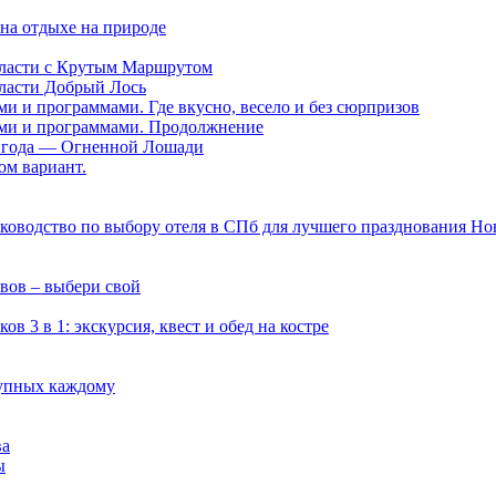
на отдыхе на природе
области с Крутым Маршрутом
бласти Добрый Лось
ми и программами. Где вкусно, весело и без сюрпризов
нами и программами. Продолжнение
ии года — Огненной Лошади
ом вариант.
руководство по выбору отеля в СПб для лучшего празднования Но
вов – выбери свой
 3 в 1: экскурсия, квест и обед на костре
тупных каждому
ва
ы