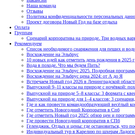
Вакансии
Наша команда
Отзывы
Политика конфиденциальности персональных дан
Проект договора Новый Год на базе отдыха
Оплата
Группам
Сценарий корпоратива на природе. Три водных вар
Рекомендуем
Список необходимого снаряжения для пеших и вод
Восхождение на Эльбрус
10 новых идей как отметить день рождения в 2025 г
Вода в походе. Что мы будем Пить?
Восхождение на Эльбрус 2025. Подробная программ
Восхождение на Эльбрус цена 2024: от А до Я
Встречаем Новый год 2026 в Ленинградской област
Выпускной 9–11 классы на природе с ночёвкой: по
Выпускной на природе 5–8 классы: 3 формата с кве
Выпускной на природе для 1–4 классов: 3 сценария,
Где и как провести командообразующий весёлый к
Где отметить Новогодний Корпоратив в Спб
Где отметить Новый год 2025: обзор цен и програм
Где провести Новогодний корпоратив в СПб
Геленджик. Отдых и цены: где остановиться, что пое
Индивидуальный тур в Карелию по шхерам Ладоги: