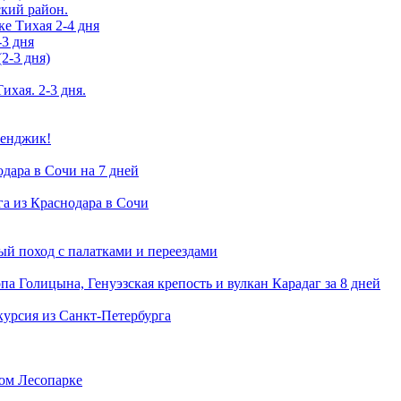
ский район.
ке Тихая 2-4 дня
-3 дня
2-3 дня)
ихая. 2-3 дня.
ленджик!
одара в Сочи на 7 дней
га из Краснодара в Сочи
й поход с палатками и переездами
а Голицына, Генуэзская крепость и вулкан Карадаг за 8 дней
курсия из Санкт-Петербурга
ком Лесопарке