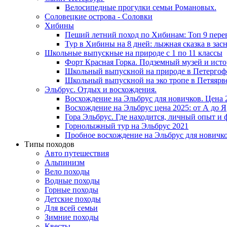
Велосипедные прогулки семьи Романовых.
Соловецкие острова - Соловки
Хибины
Пеший летний поход по Хибинам: Топ 9 пере
Тур в Хибины на 8 дней: лыжная сказка в за
Школьные выпускные на природе с 1 по 11 классы
Форт Красная Горка. Подземный музей и ист
Школьный выпускной на природе в Петергоф
Школьный выпускной на эко тропе в Петяярв
Эльбрус. Отдых и восхождения.
Восхождение на Эльбрус для новичков. Цена 
Восхождение на Эльбрус цена 2025: от А до Я
Гора Эльбрус. Где находится, личный опыт и 
Горнолыжный тур на Эльбрус 2021
Пробное восхождение на Эльбрус для новичко
Типы походов
Авто путешествия
Альпинизм
Вело походы
Водные походы
Горные походы
Детские походы
Для всей семьи
Зимние походы
Квесты