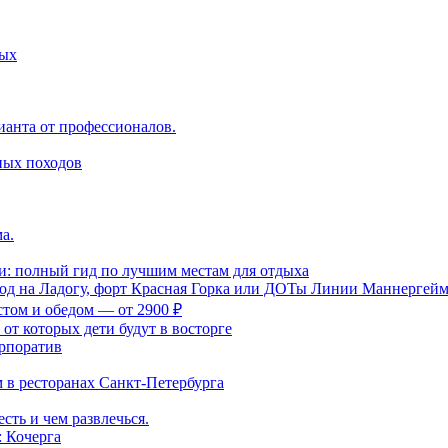
ных
ианта от профессионалов.
ных походов
а.
и: полный гид по лучшим местам для отдыха
ход на Ладогу, форт Красная Горка или ДОТы Линии Маннергей
стом и обедом — от 2900 ₽
 от которых дети будут в восторге
орпоратив
м в ресторанах Санкт-Петербурга
сть и чем развлечься.
 Кочерга