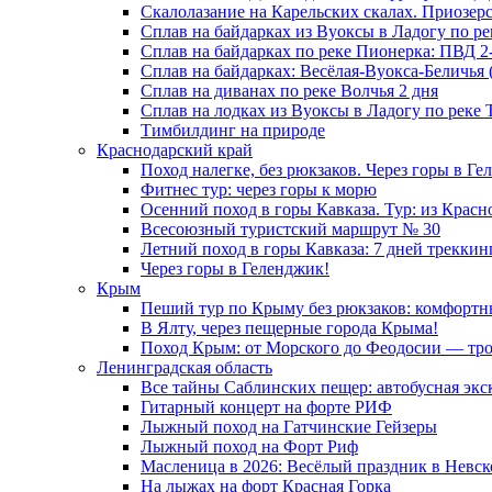
Скалолазание на Карельских скалах. Приозер
Сплав на байдарках из Вуоксы в Ладогу по ре
Сплав на байдарках по реке Пионерка: ПВД 2
Сплав на байдарках: Весёлая-Вуокса-Беличья (
Сплав на диванах по реке Волчья 2 дня
Сплав на лодках из Вуоксы в Ладогу по реке Т
Тимбилдинг на природе
Краснодарский край
Поход налегке, без рюкзаков. Через горы в Ге
Фитнес тур: через горы к морю
Осенний поход в горы Кавказа. Тур: из Красн
Всесоюзный туристский маршрут № 30
Летний поход в горы Кавказа: 7 дней треккин
Через горы в Геленджик!
Крым
Пеший тур по Крыму без рюкзаков: комфортны
В Ялту, через пещерные города Крыма!
Поход Крым: от Морского до Феодосии — троп
Ленинградская область
Все тайны Саблинских пещер: автобусная экс
Гитарный концерт на форте РИФ
Лыжный поход на Гатчинские Гейзеры
Лыжный поход на Форт Риф
Масленица в 2026: Весёлый праздник в Невс
На лыжах на форт Красная Горка