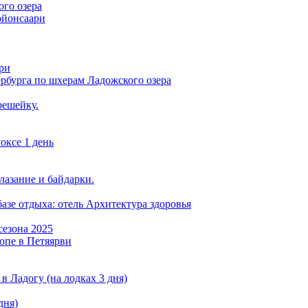
ого озера
ойонсаари
ри
рбурга по шхерам Ладожского озера
решейку.
оксе 1 день
лазание и байдарки.
азе отдыха: отель Архитектура здоровья
сезона 2025
опе в Петяярви
в Ладогу (на лодках 3 дня)
дня)