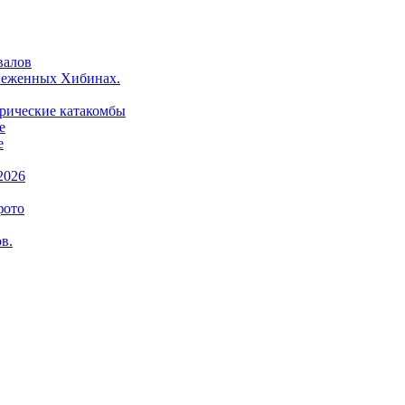
валов
снеженных Хибинах.
орические катакомбы
е
е
2026
фото
в.