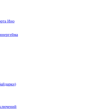
орта Ино
аннергейма
байдарки)
иключений