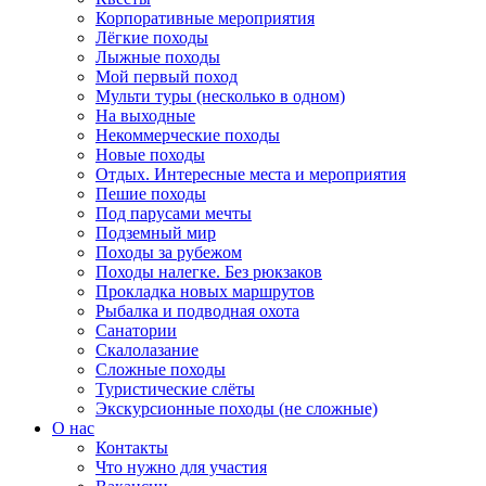
Корпоративные мероприятия
Лёгкие походы
Лыжные походы
Мой первый поход
Мульти туры (несколько в одном)
На выходные
Некоммерческие походы
Новые походы
Отдых. Интересные места и мероприятия
Пешие походы
Под парусами мечты
Подземный мир
Походы за рубежом
Походы налегке. Без рюкзаков
Прокладка новых маршрутов
Рыбалка и подводная охота
Санатории
Скалолазание
Сложные походы
Туристические слёты
Экскурсионные походы (не сложные)
О нас
Контакты
Что нужно для участия