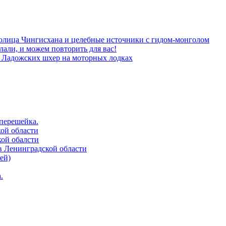
толица Чингисхана и целебные источники с гидом-монголом
лали, и можем повторить для вас!
м Ладожских шхер на моторных лодках
 перешейка.
кой области
кой обалсти
в Ленинградской области
ей)
.