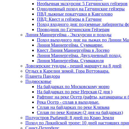
Необычная экскурсия: 5 Гатчинских гейзеров
Однодневный поход на Гатчинские гейзеры
ПВД лыжные покатушки в Кавголово
ПВД: Квест и гейзеры в Гатчине
Поход входного дня: подземные лабиринты ф
Проводник по Гатчинским Гейзерам
Линия Маннергейма - Экскурсии и походы
Поход выходного дня: на лыжах по Линии М
Линия Маннергейма. Суммаярве.
Квест Линия Маннергейма в Лосево
Линия Маннергейма. Двухдневный поход.
Линия Маннергейма. Суммакюля
Ловозерские тундры - пеший маршрут на 8 дней
Отдых в Карелии зимой. Гора Воттоваара.
Планета Пандора
Подмосковье
На байдарках по Московскому морю
На байдарках по реке Нерская (2 дня )
Рафтинг на реке Осетр (рафты, катамараны и 
Река Осетр - сплав в выходные.
Сплав на байдарках по реке Клязьма
Сплав по реке Киржач (2 дня на байдарках)
Полуостров Рыбачий: 8 дней по Краю Земли
Поход по Ликийской тропе: 10 дней настоящих пр
Санкт-Петербург