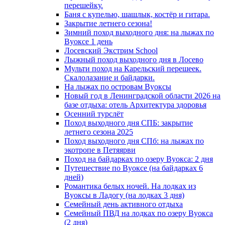
перешейку.
Баня с купелью, шашлык, костёр и гитара.
Закрытие летнего сезона!
Зимний поход выходного дня: на лыжах по
Вуоксе 1 день
Лосевский Экстрим School
Лыжный поход выходного дня в Лосево
Мульти поход на Карельский перешеек.
Скалолазание и байдарки.
На лыжах по островам Вуоксы
Новый год в Ленинградской области 2026 на
базе отдыха: отель Архитектура здоровья
Осенний турслёт
Поход выходного дня СПБ: закрытие
летнего сезона 2025
Поход выходного дня СПб: на лыжах по
экотропе в Петяярви
Поход на байдарках по озеру Вуокса: 2 дня
Путешествие по Вуоксе (на байдарках 6
дней)
Романтика белых ночей. На лодках из
Вуоксы в Ладогу (на лодках 3 дня)
Семейный день активного отдыха
Семейный ПВД на лодках по озеру Вуокса
(2 дня)