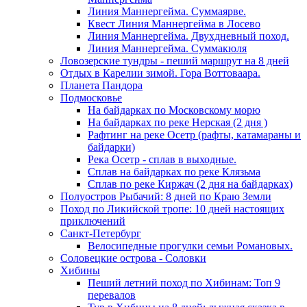
Линия Маннергейма. Суммаярве.
Квест Линия Маннергейма в Лосево
Линия Маннергейма. Двухдневный поход.
Линия Маннергейма. Суммакюля
Ловозерские тундры - пеший маршрут на 8 дней
Отдых в Карелии зимой. Гора Воттоваара.
Планета Пандора
Подмосковье
На байдарках по Московскому морю
На байдарках по реке Нерская (2 дня )
Рафтинг на реке Осетр (рафты, катамараны и
байдарки)
Река Осетр - сплав в выходные.
Сплав на байдарках по реке Клязьма
Сплав по реке Киржач (2 дня на байдарках)
Полуостров Рыбачий: 8 дней по Краю Земли
Поход по Ликийской тропе: 10 дней настоящих
приключений
Санкт-Петербург
Велосипедные прогулки семьи Романовых.
Соловецкие острова - Соловки
Хибины
Пеший летний поход по Хибинам: Топ 9
перевалов