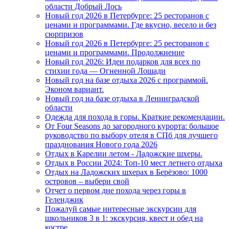
области Добрый Лось
Новый год 2026 в Петербурге: 25 ресторанов с
ценами и программами. Где вкусно, весело и без
сюрпризов
Новый год 2026 в Петербурге: 25 ресторанов с
ценами и программами. Продолжнение
Новый год 2026: Идеи подарков для всех по
стихии года — Огненной Лошади
Новый год на базе отдыха 2026 с программой.
Эконом вариант.
Новый год на базе отдыха в Ленинградской
области
Одежда для похода в горы. Краткие рекомендации.
От Four Seasons до загородного курорта: большое
руководство по выбору отеля в СПб для лучшего
празднования Нового года 2026
Отдых в Карелии летом - Ладожские шхеры.
Отдых в России 2024: Топ-10 мест летнего отдыха
Отдых на Ладожских шхерах в Берёзово: 1000
островов – выбери свой
Отчет о первом дне похода через горы в
Геленджик
Пожалуй самые интересные экскурсии для
школьников 3 в 1: экскурсия, квест и обед на
костре