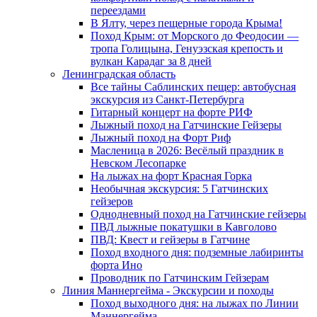
переездами
В Ялту, через пещерные города Крыма!
Поход Крым: от Морского до Феодосии —
тропа Голицына, Генуэзская крепость и
вулкан Карадаг за 8 дней
Ленинградская область
Все тайны Саблинских пещер: автобусная
экскурсия из Санкт-Петербурга
Гитарный концерт на форте РИФ
Лыжный поход на Гатчинские Гейзеры
Лыжный поход на Форт Риф
Масленица в 2026: Весёлый праздник в
Невском Лесопарке
На лыжах на форт Красная Горка
Необычная экскурсия: 5 Гатчинских
гейзеров
Однодневный поход на Гатчинские гейзеры
ПВД лыжные покатушки в Кавголово
ПВД: Квест и гейзеры в Гатчине
Поход входного дня: подземные лабиринты
форта Ино
Проводник по Гатчинским Гейзерам
Линия Маннергейма - Экскурсии и походы
Поход выходного дня: на лыжах по Линии
Маннергейма