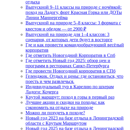
отдыха
Выпускной 9–11 классы на природе с ночёвкой:
поход на Ладогу, форт Красная Горка или ДОТы
Линии Маннергейма
Выпускной на природе 5–8 классы: 3 формата с
квестом и обедом — от 2900 ₽
Выпускной на природе для 1–4 классов: 3
сценария, от которых дети будут в восторге
Где и как провести командообразующий весёлый
корпоратив
Где отметить Новогодний Корпоратив в Спб
Где отметить Новый год 2025: обзор цен и
программ в ресторанах Санкт-Петербурга
Где провести Новогодний корпоратив в СПб
Геленджик. Отдых и цены: где остановиться, что
поесть и чем развлечься.
Индивидуальный тур в Карелию по шхерам
Ладоги: Кочерга
Крутой маршрут: поход в горы в первый раз
Лучшие акции и скидки на походы: как
сэкономить на отдыхе на природе
Можно ли похудеть в походе?
Новый год 2023 на базе отдыха в Ленинградской
области с Крутым Маршрутом
Новый год 2025 на базе отдыха в Ленинградской