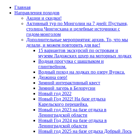
Главная
Направления походов
Акции и скидки!
Активный тур по Монголии на 7 дней: Пустыня,
столица Чингисхана и целебные источники с
гидом-монголом
Дополнительные мероприятия: архив. То, что мы
делали, и можем повторить для вас!
15 вариантов экскурсий по островам и
музеям Ладожских шхер на моторных лодках
Водная прогулка с шашлыком и
глинтвейном.
Водный поход на лодках по озеру Вуокса.
Дюжина озер!
Зимний интерактивный квест
Зимний лагерь в Белорусии
Новый год 2022
Новый Год 2022! На базе отдыха
Карельского перешейка.
Новый год 2023 на базе отдыха в
Ленинградской области
Новый Год 2024 на базе отдыха в
Ленинградской обалсти
Новый год 2025 на базе отдыха Добрый Лось