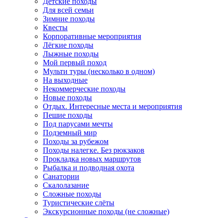
Детские походы
Для всей семьи
Зимние походы
Квесты
Корпоративные мероприятия
Лёгкие походы
Лыжные походы
Мой первый поход
Мульти туры (несколько в одном)
На выходные
Некоммерческие походы
Новые походы
Отдых. Интересные места и мероприятия
Пешие походы
Под парусами мечты
Подземный мир
Походы за рубежом
Походы налегке. Без рюкзаков
Прокладка новых маршрутов
Рыбалка и подводная охота
Санатории
Скалолазание
Сложные походы
Туристические слёты
Экскурсионные походы (не сложные)