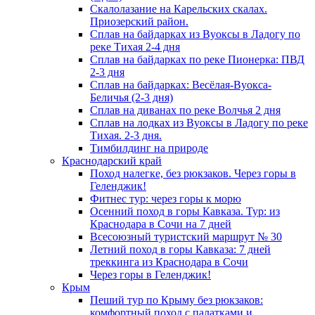
Скалолазание на Карельских скалах.
Приозерский район.
Сплав на байдарках из Вуоксы в Ладогу по
реке Тихая 2-4 дня
Сплав на байдарках по реке Пионерка: ПВД
2-3 дня
Сплав на байдарках: Весёлая-Вуокса-
Беличья (2-3 дня)
Сплав на диванах по реке Волчья 2 дня
Сплав на лодках из Вуоксы в Ладогу по реке
Тихая. 2-3 дня.
Тимбилдинг на природе
Краснодарский край
Поход налегке, без рюкзаков. Через горы в
Геленджик!
Фитнес тур: через горы к морю
Осенний поход в горы Кавказа. Тур: из
Краснодара в Сочи на 7 дней
Всесоюзный туристский маршрут № 30
Летний поход в горы Кавказа: 7 дней
треккинга из Краснодара в Сочи
Через горы в Геленджик!
Крым
Пеший тур по Крыму без рюкзаков:
комфортный поход с палатками и