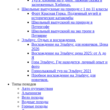
Тур в Хибины на 8 дней: лыжная сказка в
заснеженных Хибинах.
Школьные выпускные на природе с 1 по 11 классы
Форт Красная Горка. Подземный музей и
исторические катакомбы
Школьный выпускной на природе в
Петергофе
Школьный выпускной на эко тропе в
Петяярве
Эльбрус. Отдых и восхождения.
Восхождение на Эльбрус для новичков. Цена
2026
Восхождение на Эльбрус цена 2025: от А до
Я
Гора Эльбрус. Где находится, личный опыт и
фото
Горнолыжный тур на Эльбрус 2021
Пробное восхождение на Эльбрус для
новичков.
Типы походов
Авто путешествия
Альпинизм
Вело походы
Водные походы
Горные походы