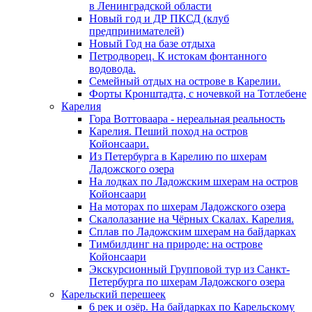
в Ленинградской области
Новый год и ДР ПКСД (клуб
предпринимателей)
Новый Год на базе отдыха
Петродворец. К истокам фонтанного
водовода.
Семейный отдых на острове в Карелии.
Форты Кронштадта, с ночевкой на Тотлебене
Карелия
Гора Воттоваара - нереальная реальность
Карелия. Пеший поход на остров
Койонсаари.
Из Петербурга в Карелию по шхерам
Ладожского озера
На лодках по Ладожским шхерам на остров
Койонсаари
На моторах по шхерам Ладожского озера
Скалолазание на Чёрных Скалах. Карелия.
Сплав по Ладожским шхерам на байдарках
Тимбилдинг на природе: на острове
Койонсаари
Экскурсионный Групповой тур из Санкт-
Петербурга по шхерам Ладожского озера
Карельский перешеек
6 рек и озёр. На байдарках по Карельскому