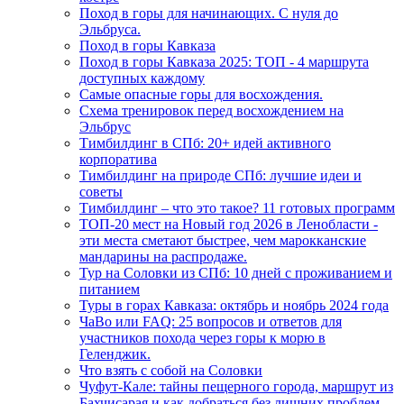
Поход в горы для начинающих. С нуля до
Эльбруса.
Поход в горы Кавказа
Поход в горы Кавказа 2025: ТОП - 4 маршрута
доступных каждому
Самые опасные горы для восхождения.
Схема тренировок перед восхождением на
Эльбрус
Тимбилдинг в СПб: 20+ идей активного
корпоратива
Тимбилдинг на природе СПб: лучшие идеи и
советы
Тимбилдинг – что это такое? 11 готовых программ
ТОП-20 мест на Новый год 2026 в Ленобласти -
эти места сметают быстрее, чем марокканские
мандарины на распродаже.
Тур на Соловки из СПб: 10 дней с проживанием и
питанием
Туры в горах Кавказа: октябрь и ноябрь 2024 года
ЧаВо или FAQ: 25 вопросов и ответов для
участников похода через горы к морю в
Геленджик.
Что взять с собой на Соловки
Чуфут-Кале: тайны пещерного города, маршрут из
Бахчисарая и как добраться без лишних проблем