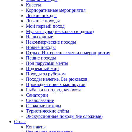
Квесты
Корпоративные мероприятия
Лёгкие походы
Лыжные походы
Мой первый поход
Мульти туры (несколько в одном)
На выходные
Некоммерческие походы
Новые походы
Отдых. Интересные места и мероприятия
Пешие походы
Под парусами мечты
Подземный мир
Походы за рубежом
Походы налегке. Без рюкзаков
Прокладка новых маршрутов
Рыбалка и подводная охота
Санатории
Скалолазание
Сложные походы
Туристические слёты
Экскурсионные походы (не сложные)
О нас
Контакты