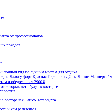
ных
ианта от профессионалов.
ных походов
а.
и: полный гид по лучшим местам для отдыха
ход на Ладогу, форт Красная Горка или ДОТы Линии Маннергей
стом и обедом — от 2900 ₽
 от которых дети будут в восторге
орпоратив
м в ресторанах Санкт-Петербурга
сть и чем развлечься.