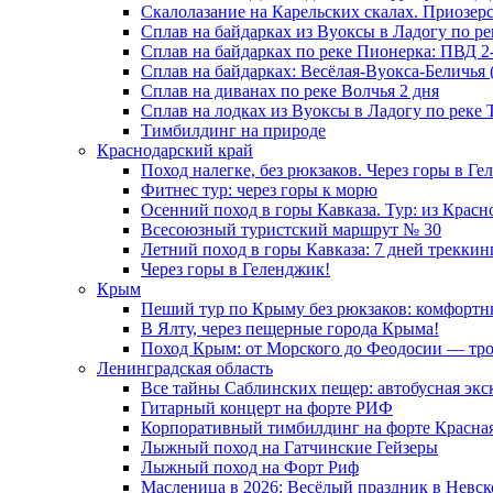
Скалолазание на Карельских скалах. Приозер
Сплав на байдарках из Вуоксы в Ладогу по ре
Сплав на байдарках по реке Пионерка: ПВД 2
Сплав на байдарках: Весёлая-Вуокса-Беличья (
Сплав на диванах по реке Волчья 2 дня
Сплав на лодках из Вуоксы в Ладогу по реке Т
Тимбилдинг на природе
Краснодарский край
Поход налегке, без рюкзаков. Через горы в Ге
Фитнес тур: через горы к морю
Осенний поход в горы Кавказа. Тур: из Красн
Всесоюзный туристский маршрут № 30
Летний поход в горы Кавказа: 7 дней треккин
Через горы в Геленджик!
Крым
Пеший тур по Крыму без рюкзаков: комфортны
В Ялту, через пещерные города Крыма!
Поход Крым: от Морского до Феодосии — троп
Ленинградская область
Все тайны Саблинских пещер: автобусная экс
Гитарный концерт на форте РИФ
Корпоративный тимбилдинг на форте Красная 
Лыжный поход на Гатчинские Гейзеры
Лыжный поход на Форт Риф
Масленица в 2026: Весёлый праздник в Невс