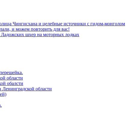
толица Чингисхана и целебные источники с гидом-монголом
лали, и можем повторить для вас!
м Ладожских шхер на моторных лодках
 перешейка.
кой области
кой обалсти
в Ленинградской области
ей)
.