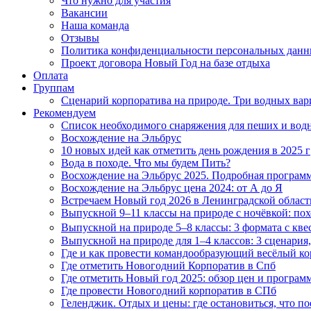
Что нужно для участия
Вакансии
Наша команда
Отзывы
Политика конфиденциальности персональных дан
Проект договора Новый Год на базе отдыха
Оплата
Группам
Сценарий корпоратива на природе. Три водных вар
Рекомендуем
Список необходимого снаряжения для пеших и вод
Восхождение на Эльбрус
10 новых идей как отметить день рождения в 2025 г
Вода в походе. Что мы будем Пить?
Восхождение на Эльбрус 2025. Подробная программ
Восхождение на Эльбрус цена 2024: от А до Я
Встречаем Новый год 2026 в Ленинградской област
Выпускной 9–11 классы на природе с ночёвкой: по
Выпускной на природе 5–8 классы: 3 формата с кве
Выпускной на природе для 1–4 классов: 3 сценария,
Где и как провести командообразующий весёлый к
Где отметить Новогодний Корпоратив в Спб
Где отметить Новый год 2025: обзор цен и програм
Где провести Новогодний корпоратив в СПб
Геленджик. Отдых и цены: где остановиться, что пое