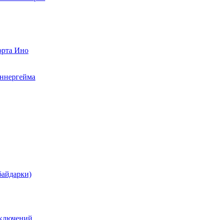
орта Ино
аннергейма
байдарки)
иключений