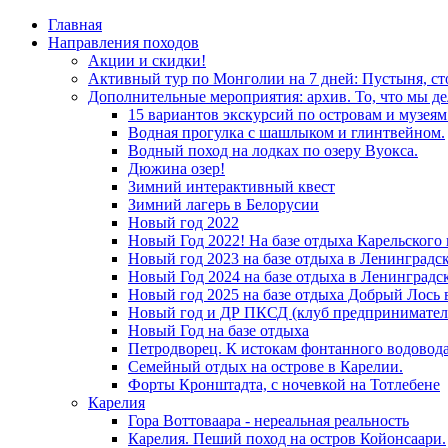
Главная
Направления походов
Акции и скидки!
Активный тур по Монголии на 7 дней: Пустыня, с
Дополнительные мероприятия: архив. То, что мы де
15 вариантов экскурсий по островам и музея
Водная прогулка с шашлыком и глинтвейном.
Водный поход на лодках по озеру Вуокса.
Дюжина озер!
Зимний интерактивный квест
Зимний лагерь в Белорусии
Новый год 2022
Новый Год 2022! На базе отдыха Карельского
Новый год 2023 на базе отдыха в Ленинградс
Новый Год 2024 на базе отдыха в Ленинградс
Новый год 2025 на базе отдыха Добрый Лось 
Новый год и ДР ПКСД (клуб предпринимател
Новый Год на базе отдыха
Петродворец. К истокам фонтанного водовода
Семейный отдых на острове в Карелии.
Форты Кронштадта, с ночевкой на Тотлебене
Карелия
Гора Воттоваара - нереальная реальность
Карелия. Пеший поход на остров Койонсаари.