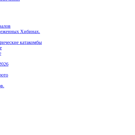
валов
снеженных Хибинах.
орические катакомбы
е
е
2026
фото
в.