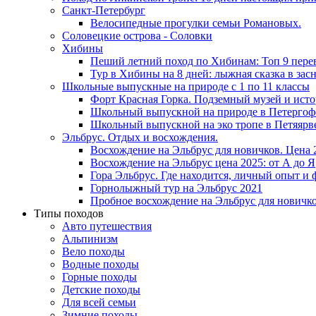
Санкт-Петербург
Велосипедные прогулки семьи Романовых.
Соловецкие острова - Соловки
Хибины
Пеший летний поход по Хибинам: Топ 9 пере
Тур в Хибины на 8 дней: лыжная сказка в за
Школьные выпускные на природе с 1 по 11 классы
Форт Красная Горка. Подземный музей и ист
Школьный выпускной на природе в Петергоф
Школьный выпускной на эко тропе в Петяярв
Эльбрус. Отдых и восхождения.
Восхождение на Эльбрус для новичков. Цена 
Восхождение на Эльбрус цена 2025: от А до Я
Гора Эльбрус. Где находится, личный опыт и 
Горнолыжный тур на Эльбрус 2021
Пробное восхождение на Эльбрус для новичко
Типы походов
Авто путешествия
Альпинизм
Вело походы
Водные походы
Горные походы
Детские походы
Для всей семьи
Зимние походы