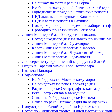
На лыжах на форт Красная Горка
Необычная экскурсия: 5 Гатчинских гейзеров
Однодневный поход на Гатчинские гейзеры
ПВД лыжные покатушки в Кавголово
ПВД: Квест и гейзеры в Гатчине
Поход входного дня: подземные лабиринты ф
Проводник по Гатчинским Гейзерам
Линия Маннергейма - Экскурсии и походы
Поход выходного дня: на лыжах по Линии М
Линия Маннергейма. Суммаярве.
Квест Линия Маннергейма в Лосево
Линия Маннергейма. Двухдневный поход.
Линия Маннергейма. Суммакюля
Ловозерские тундры - пеший маршрут на 8 дней
Отдых в Карелии зимой. Гора Воттоваара.
Планета Пандора
Подмосковье
На байдарках по Московскому морю
На байдарках по реке Нерская (2 дня )
Рафтинг на реке Осетр (рафты, катамараны и 
Река Осетр - сплав в выходные.
Сплав на байдарках по реке Клязьма
Сплав по реке Киржач (2 дня на байдарках)
Полуостров Рыбачий: 8 дней по Краю Земли
Поход по Ликийской тропе: 10 дней настоящих пр