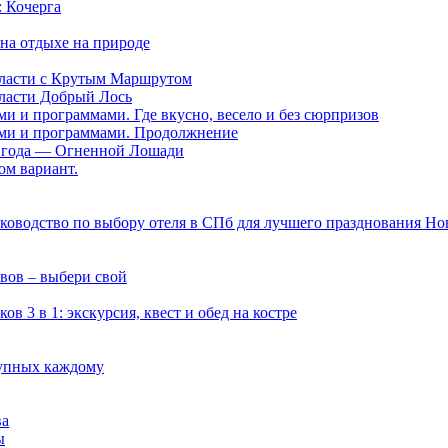
 Кочерга
на отдыхе на природе
области с Крутым Маршрутом
бласти Добрый Лось
ми и программами. Где вкусно, весело и без сюрпризов
нами и программами. Продолжнение
ии года — Огненной Лошади
ом вариант.
руководство по выбору отеля в СПб для лучшего празднования Но
вов – выбери свой
 3 в 1: экскурсия, квест и обед на костре
тупных каждому
ва
ы