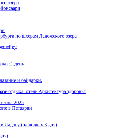
ого озера
ойонсаари
ри
рбурга по шхерам Ладожского озера
решейку.
оксе 1 день
лазание и байдарки.
азе отдыха: отель Архитектура здоровья
сезона 2025
опе в Петяярви
в Ладогу (на лодках 3 дня)
дня)