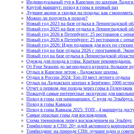
Индивидуальный тур в Карелию по шхерам Ладоги:
Крутой маршрут: поход в горы в первый раз
Лучшие акции и скидки на походы: как сэкономить 
Можно ли похудеть в походе?
Новый год 2023 на базе отдыха в Ленинградской 
Новый год 2025 на базе отдыха в Ленинградской о
Новый год 2026 в Петербурге: 25 ресторанов с цена
Новый год 2026 в Петербурге: 25 ресторанов с це
Новый год 2026: Идеи подарков для всех по стих
Новый год на базе отдыха 2026 с программой. Экон
Новый год на базе отдыха в Ленинградской области
Одежда для похода в горы. Краткие рекомендации.
От Four Seasons до загородного курорта: большое 
Отдых в Карелии летом - Ладожские шхеры.
Отдых в России 2024: Топ-10 мест летнего отдыха
Отдых на Ладожских шхерах в Берёзово: 1000 остро
Отчет о первом дне похода через горы в Геленджик
Пожалуй самые интересные экскурсии для школьников
Поход в горы для начинающих. С нуля до Эльбруса.
Поход в горы Кавказа
Поход в горы Кавказа 2025: ТОП - 4 маршрута дос
Самые опасные горы для восхождения.
Схема тренировок перед восхождением на Эльбрус
Тимбилдинг в СПб: 20+ идей активного корпорати
Тимбилдинг на природе СПб: лучшие идеи и совет