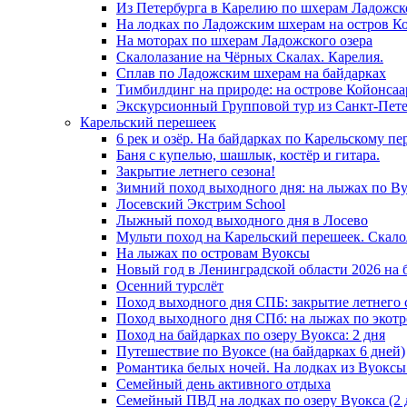
Из Петербурга в Карелию по шхерам Ладожск
На лодках по Ладожским шхерам на остров К
На моторах по шхерам Ладожского озера
Скалолазание на Чёрных Скалах. Карелия.
Сплав по Ладожским шхерам на байдарках
Тимбилдинг на природе: на острове Койонсаа
Экскурсионный Групповой тур из Санкт-Пете
Карельский перешеек
6 рек и озёр. На байдарках по Карельскому пе
Баня с купелью, шашлык, костёр и гитара.
Закрытие летнего сезона!
Зимний поход выходного дня: на лыжах по Ву
Лосевский Экстрим School
Лыжный поход выходного дня в Лосево
Мульти поход на Карельский перешеек. Скало
На лыжах по островам Вуоксы
Новый год в Ленинградской области 2026 на б
Осенний турслёт
Поход выходного дня СПБ: закрытие летнего 
Поход выходного дня СПб: на лыжах по экотр
Поход на байдарках по озеру Вуокса: 2 дня
Путешествие по Вуоксе (на байдарках 6 дней)
Романтика белых ночей. На лодках из Вуоксы 
Семейный день активного отдыха
Семейный ПВД на лодках по озеру Вуокса (2 