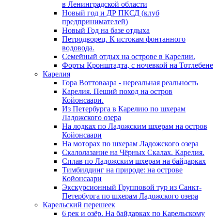
в Ленинградской области
Новый год и ДР ПКСД (клуб
предпринимателей)
Новый Год на базе отдыха
Петродворец. К истокам фонтанного
водовода.
Семейный отдых на острове в Карелии.
Форты Кронштадта, с ночевкой на Тотлебене
Карелия
Гора Воттоваара - нереальная реальность
Карелия. Пеший поход на остров
Койонсаари.
Из Петербурга в Карелию по шхерам
Ладожского озера
На лодках по Ладожским шхерам на остров
Койонсаари
На моторах по шхерам Ладожского озера
Скалолазание на Чёрных Скалах. Карелия.
Сплав по Ладожским шхерам на байдарках
Тимбилдинг на природе: на острове
Койонсаари
Экскурсионный Групповой тур из Санкт-
Петербурга по шхерам Ладожского озера
Карельский перешеек
6 рек и озёр. На байдарках по Карельскому