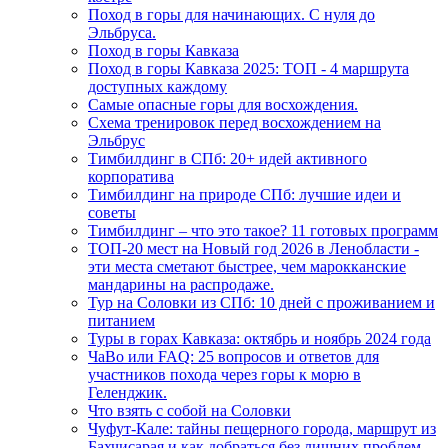
Поход в горы для начинающих. С нуля до
Эльбруса.
Поход в горы Кавказа
Поход в горы Кавказа 2025: ТОП - 4 маршрута
доступных каждому
Самые опасные горы для восхождения.
Схема тренировок перед восхождением на
Эльбрус
Тимбилдинг в СПб: 20+ идей активного
корпоратива
Тимбилдинг на природе СПб: лучшие идеи и
советы
Тимбилдинг – что это такое? 11 готовых программ
ТОП-20 мест на Новый год 2026 в Ленобласти -
эти места сметают быстрее, чем марокканские
мандарины на распродаже.
Тур на Соловки из СПб: 10 дней с проживанием и
питанием
Туры в горах Кавказа: октябрь и ноябрь 2024 года
ЧаВо или FAQ: 25 вопросов и ответов для
участников похода через горы к морю в
Геленджик.
Что взять с собой на Соловки
Чуфут-Кале: тайны пещерного города, маршрут из
Бахчисарая и как добраться без лишних проблем