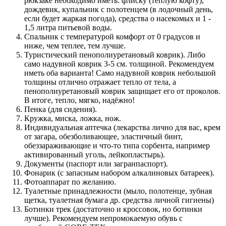
рюкзаке необходимо иметь: флиску (тёплую кофту),
дождевик, купальник с полотенцем (в лодочный день,
если будет жаркая погода), средства о насекомых и 1 -
1,5 литра питьевой воды.
Спальник с температурой комфорт от 0 градусов и
ниже, чем теплее, тем лучше.
Туристический пенополиуретановый коврик). Либо
само надувной коврик 3-5 см. толщиной. Рекомендуем
иметь оба варианта! Само надувной коврик небольшой
толщины отлично отражает тепло от тела, а
пенополиуретановый коврик защищает его от проколов.
В итоге, тепло, мягко, надёжно!
Пенка (для сидения).
Кружка, миска, ложка, нож.
Индивидуальная аптечка (лекарства лично для вас, крем
от загара, обезболивающее, эластичный бинт,
обеззараживающие и что-то типа сорбента, например
активированный уголь, лейкопластырь).
Документы (паспорт или загранпаспорт).
Фонарик (с запасным набором алкалиновых батареек).
Фотоаппарат по желанию.
Туалетные принадлежности (мыло, полотенце, зубная
щетка, туалетная бумага др. средства личной гигиены)
Ботинки трек (достаточно и кроссовок, но ботинки
лучше). Рекомендуем непромокаемую обувь с