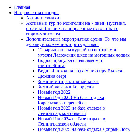
Главная
Направления походов
Акции и скидки!
Активный тур по Монголии на 7 дней: Пустыня,
столица Чингисхана и целебные источники с
гидом-монголом
Дополнительные мероприятия: архив. То, что мы
делали, и можем повторить для вас!
15 вариантов экскурсий по островам и
музеям Ладожских шхер на моторных лодках
Водная прогулка с шашлыком и
глинтвейном.
Водный поход на лодках по озеру Вуокса.
Дюжина озер!
Зимний интерактивный квест
Зимний лагерь в Белорусии
Новый год 2022
Новый Год 2022! На базе отдыха
Карельского перешейка.
Новый год 2023 на базе отдыха в
Ленинградской области
Новый Год 2024 на базе отдыха в
Ленинградской обалсти
Новый год 2025 на базе отдыха Добрый Лось