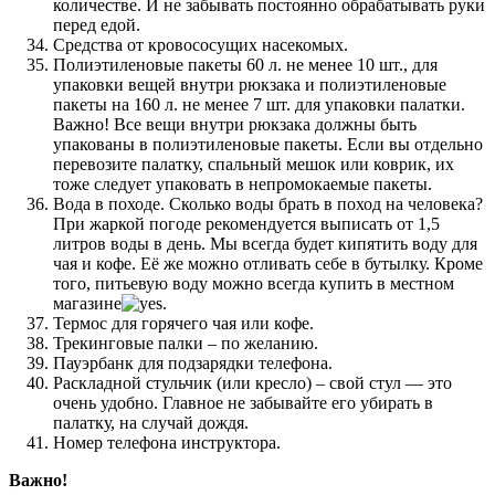
количестве. И не забывать постоянно обрабатывать руки
перед едой.
Средства от кровососущих насекомых.
Полиэтиленовые пакеты 60 л. не менее 10 шт., для
упаковки вещей внутри рюкзака и полиэтиленовые
пакеты на 160 л. не менее 7 шт. для упаковки палатки.
Важно! Все вещи внутри рюкзака должны быть
упакованы в полиэтиленовые пакеты. Если вы отдельно
перевозите палатку, спальный мешок или коврик, их
тоже следует упаковать в непромокаемые пакеты.
Вода в походе. Сколько воды брать в поход на человека?
При жаркой погоде рекомендуется выписать от 1,5
литров воды в день. Мы всегда будет кипятить воду для
чая и кофе. Её же можно отливать себе в бутылку. Кроме
того, питьевую воду можно всегда купить в местном
магазине
.
Термос для горячего чая или кофе.
Трекинговые палки – по желанию.
Пауэрбанк для подзарядки телефона.
Раскладной стульчик (или кресло) – свой стул — это
очень удобно. Главное не забывайте его убирать в
палатку, на случай дождя.
Номер телефона инструктора.
Важно!