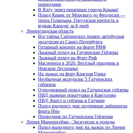
переездами
В Ялту, через пещерные города Крыма!
Поход Крым: от Морского до Феодосии —
тропа Голицына, Генуэзская крепость и
вулкан Карадаг за 8 дней
Ленинградская область
Все тайны Саблинских пещер: автобусная
экскурсия из Санкт-Петербурга
Гитарный концерт на форте РИФ
Лыжный поход на Гатчинские Гейзеры
Лыжный поход на Форт Риф
Масленица в 2026: Весёлый праздник в
Невском Лесопарке
На лыжах на форт Красная Горка
Необычная экскурсия: 5 Гатчинских
гейзеров
Однодневный поход на Гатчинские гейзеры
ПВД лыжные покатушки в Кавголово
ПВД: Квест и гейзеры в Гатчине
Поход входного дня: подземные лабиринты
форта Ино
Проводник по Гатчинским Гейзерам
Линия Маннергейма - Экскурсии и походы
Поход выходного дня: на лыжах по Линии
Маннергейма