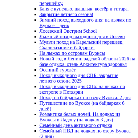
перешейку.
Баня с купелью, шашлык, костёр и гитара.
Закрытие летнего сезона!
Зимний поход выходного дня: на лыжах по
Вуоксе 1 день
Лосевский Экстрим School
Лыжный поход выходного дня в Лосево
Мульти поход на Карельский перешеек.
Скалолазание и байдарки.
На лыжах по островам Вуоксы
Новый год в Ленинградской области 2026 на
базе отдыха: отель Архитектура здоровья
Осенний турслёт
Поход выходного дня СПБ: закрытие
летнего сезона 2025
Поход выходного дня СПб: на лыжах по
экотропе в Петяярви
Поход на байдарках по озеру Вуокса: 2 дня
Путешествие по Вуоксе (на байдарках 6
дней)
Романтика белых ночей. На лодках из
Вуоксы в Ладогу (на лодках 3 дня)
Семейный день активного отдыха
Семейный ПВД на лодках по озеру Вуокса
(2 дня)