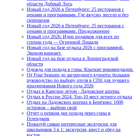
области Добрый Лось
Новый год 2026 в Петербурге: 25 ресторанов с
ценами и программами. Где вкусно, весело и без
сюрпризов
Новый год 2026 в Петербурге: 25 ресторанов с
ценами и программами. Продолжнение
Новый год 2026: Идеи подарков для всех по
стихии года — Огненной Лошади
Новый год на базе отдыха 2026 с программой.
Эконом вариант.
Новый год на базе отдыха в Ленинградской
области
Одежда для похода в горы. Краткие рекомендации.
От Four Seasons до загородного курорта: большое
руководство по выбору отеля в СПб для лучшего
празднования Нового года 2026
Отдых в Карелии летом - Ладожские шхеры.
Отдых в России 2024: Топ-10 мест летнего отдыха
Отдых на Ладожских шхерах в Берёзово: 1000
островов – выбери свой
Отчет о первом дне похода через горы в
Геленджик
Пожалуй самые интересные экскурсии для
школьников 3 в 1: экскурсия, квест и обед на
костре