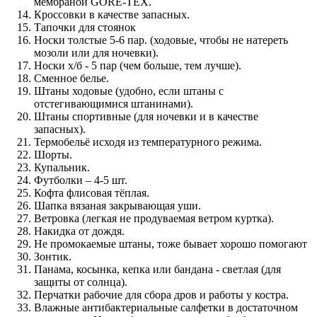
мембраной GORE-TEX.
Кроссовки в качестве запасных.
Тапочки для стоянок
Носки толстые 5-6 пар. (ходовые, чтобы не натереть
мозоли или для ночевки).
Носки х/б - 5 пар (чем больше, тем лучше).
Сменное белье.
Штаны ходовые (удобно, если штаны с
отстегивающимися штанинами).
Штаны спортивные (для ночевки и в качестве
запасных).
Термобельё исходя из температурного режима.
Шорты.
Купальник.
Футболки – 4-5 шт.
Кофта флисовая тёплая.
Шапка вязаная закрывающая уши.
Ветровка (легкая не продуваемая ветром куртка).
Накидка от дождя.
Не промокаемые штаны, тоже бывает хорошо помогают
Зонтик.
Панама, косынка, кепка или бандана - светлая (для
защиты от солнца).
Перчатки рабочие для сбора дров и работы у костра.
Влажные антибактериальные салфетки в достаточном