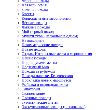
Детские походы
Для всей семьи
Зимние походы
Квесты
Корпоративные мероприятия
Лёгкие походы
Лыжные походы
Мой первый поход
Мульти туры (несколько в одном)
На выходные
Некоммерческие походы
Новые походы
Отдых. Интересные места и мероприятия
Пешие походы
Под парусами мечты
Подземный мир
Походы за рубежом
Походы налегке. Без рюкзаков
Прокладка новых маршрутов
Рыбалка и подводная охота
Санатории
Скалолазание
Сложные походы
Туристические слёты
Экскурсионные походы (не сложные)