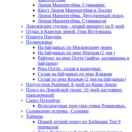
Линия Маннергейма. Суммаярве.
Квест Линия Маннергейма в Лосево
Линия Маннергейма. Двухдневный поход.
Линия Маннергейма. Суммакюля
Ловозерские тундры - пеший маршрут на 8 дней
Отдых в Карелии зимой. Гора Воттоваара.
Планета Пандора
Подмосковье
На байдарках по Московскому морю
На байдарках по реке Нерская (2 дня )
Рафтинг на реке Осетр (рафты, катамараны и
байдарки)
Река Осетр - сплав в выходные.
Сплав на байдарках по реке Клязьма
Сплав по реке Киржач (2 дня на байдарках)
Полуостров Рыбачий: 8 дней по Краю Земли
Поход по Ликийской тропе: 10 дней настоящих
приключений
Санкт-Петербург
Велосипедные прогулки семьи Романовых.
Соловецкие острова - Соловки
Хибины
Пеший летний поход по Хибинам: Топ 9
перевалов