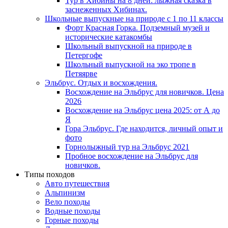
Тур в Хибины на 8 дней: лыжная сказка в
заснеженных Хибинах.
Школьные выпускные на природе с 1 по 11 классы
Форт Красная Горка. Подземный музей и
исторические катакомбы
Школьный выпускной на природе в
Петергофе
Школьный выпускной на эко тропе в
Петяярве
Эльбрус. Отдых и восхождения.
Восхождение на Эльбрус для новичков. Цена
2026
Восхождение на Эльбрус цена 2025: от А до
Я
Гора Эльбрус. Где находится, личный опыт и
фото
Горнолыжный тур на Эльбрус 2021
Пробное восхождение на Эльбрус для
новичков.
Типы походов
Авто путешествия
Альпинизм
Вело походы
Водные походы
Горные походы