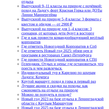
отдыха
Выпускной 9–11 классы на природе с ночёвкой:
поход на Ладогу, форт Красная Горка или ДОТы
Линии Маннергейма
Выпускной на природе 5–8 классы: 3 формата с
квестом и обедом — от 2900 ₽
Выпускной на природе для 1–4 классов: 3
сценария, от которых дети будут в восторге
Где и как провести командообразующий весёлый
корпоратив
Где отметить Новогодний Корпоратив в Спб
Где отметить Новый год 2025: обзор цен и
программ в ресторанах Санкт-Петербурга
Где провести Новогодний корпоратив в СПб
Геленджик. Отдых и цены: где остановиться, что
поесть и чем развлечься.
Индивидуальный тур в Карелию по шхерам
Ладоги: Кочерга
Крутой маршрут: поход в горы в первый раз
Лучшие акции и скидки на походы: как
сэкономить на отдыхе на природе
Можно ли похудеть в походе?
Новый год 2023 на базе отдыха в Ленинградской
области с Крутым Маршрутом
Новый год 2025 на базе отдыха в Ленинградской