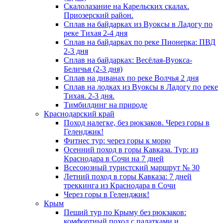
Скалолазание на Карельских скалах.
Приозерский район.
Сплав на байдарках из Вуоксы в Ладогу по
реке Тихая 2-4 дня
Сплав на байдарках по реке Пионерка: ПВД
2-3 дня
Сплав на байдарках: Весёлая-Вуокса-
Беличья (2-3 дня)
Сплав на диванах по реке Волчья 2 дня
Сплав на лодках из Вуоксы в Ладогу по реке
Тихая. 2-3 дня.
Тимбилдинг на природе
Краснодарский край
Поход налегке, без рюкзаков. Через горы в
Геленджик!
Фитнес тур: через горы к морю
Осенний поход в горы Кавказа. Тур: из
Краснодара в Сочи на 7 дней
Всесоюзный туристский маршрут № 30
Летний поход в горы Кавказа: 7 дней
треккинга из Краснодара в Сочи
Через горы в Геленджик!
Крым
Пеший тур по Крыму без рюкзаков:
комфортный поход с палатками и