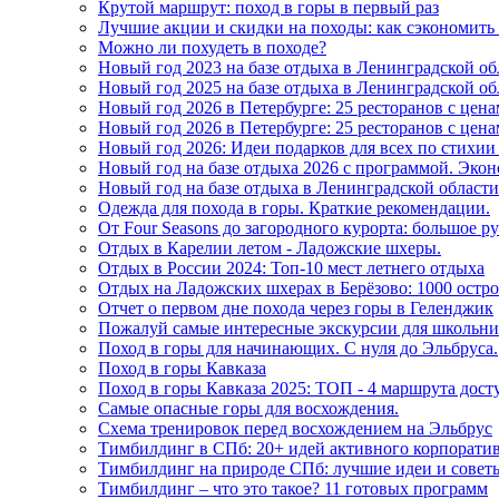
Крутой маршрут: поход в горы в первый раз
Лучшие акции и скидки на походы: как сэкономить 
Можно ли похудеть в походе?
Новый год 2023 на базе отдыха в Ленинградской 
Новый год 2025 на базе отдыха в Ленинградской о
Новый год 2026 в Петербурге: 25 ресторанов с цена
Новый год 2026 в Петербурге: 25 ресторанов с це
Новый год 2026: Идеи подарков для всех по стих
Новый год на базе отдыха 2026 с программой. Экон
Новый год на базе отдыха в Ленинградской области
Одежда для похода в горы. Краткие рекомендации.
От Four Seasons до загородного курорта: большое 
Отдых в Карелии летом - Ладожские шхеры.
Отдых в России 2024: Топ-10 мест летнего отдыха
Отдых на Ладожских шхерах в Берёзово: 1000 остро
Отчет о первом дне похода через горы в Геленджик
Пожалуй самые интересные экскурсии для школьников
Поход в горы для начинающих. С нуля до Эльбруса.
Поход в горы Кавказа
Поход в горы Кавказа 2025: ТОП - 4 маршрута дос
Самые опасные горы для восхождения.
Схема тренировок перед восхождением на Эльбрус
Тимбилдинг в СПб: 20+ идей активного корпорати
Тимбилдинг на природе СПб: лучшие идеи и совет
Тимбилдинг – что это такое? 11 готовых программ