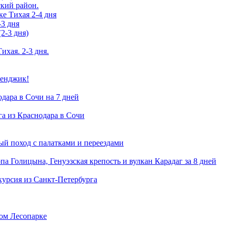
ский район.
ке Тихая 2-4 дня
-3 дня
2-3 дня)
ихая. 2-3 дня.
ленджик!
одара в Сочи на 7 дней
га из Краснодара в Сочи
й поход с палатками и переездами
а Голицына, Генуэзская крепость и вулкан Карадаг за 8 дней
курсия из Санкт-Петербурга
ком Лесопарке