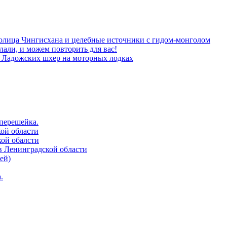
толица Чингисхана и целебные источники с гидом-монголом
лали, и можем повторить для вас!
м Ладожских шхер на моторных лодках
 перешейка.
кой области
кой обалсти
в Ленинградской области
ей)
.