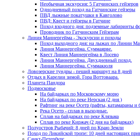
Необычная экскурсия: 5 Гатчинских гейзеров
Однодневный поход на Гатчинские гейзеры
ПВД лыжные покатушки в Кавголово
ПВД: Квест и гейзеры в Гатчине
Поход входного дня: подземные лабиринты ф
Проводник по Гатчинским Гейзерам
Линия Маннергейма - Экскурсии и походы
Поход выходного дня: на лыжах по Линии М
Линия Маннергейма. Суммаярве.
Квест Линия Маннергейма в Лосево
Линия Маннергейма. Двухдневный поход.
Линия Маннергейма. Суммакюля
Ловозерские тундры - пеший маршрут на 8 дней
Отдых в Карелии зимой. Гора Воттоваара.
Планета Пандора
Подмосковье
На байдарках по Московскому морю
На байдарках по реке Нерская (2 дня )
Рафтинг на реке Осетр (рафты, катамараны и 
Река Осетр - сплав в выходные.
Сплав на байдарках по реке Клязьма
Сплав по реке Киржач (2 дня на байдарках)
Полуостров Рыбачий: 8 дней по Краю Земли
Поход по Ликийской тропе: 10 дней настоящих пр
Санкт-Петербург