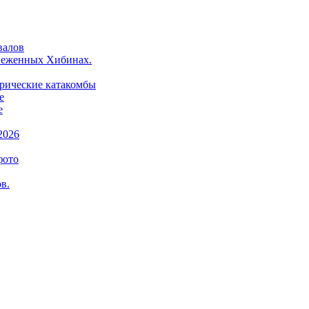
валов
снеженных Хибинах.
орические катакомбы
е
е
2026
фото
в.