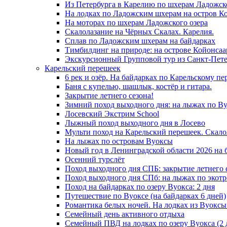
Из Петербурга в Карелию по шхерам Ладожск
На лодках по Ладожским шхерам на остров К
На моторах по шхерам Ладожского озера
Скалолазание на Чёрных Скалах. Карелия.
Сплав по Ладожским шхерам на байдарках
Тимбилдинг на природе: на острове Койонсаа
Экскурсионный Групповой тур из Санкт-Пете
Карельский перешеек
6 рек и озёр. На байдарках по Карельскому пе
Баня с купелью, шашлык, костёр и гитара.
Закрытие летнего сезона!
Зимний поход выходного дня: на лыжах по Ву
Лосевский Экстрим School
Лыжный поход выходного дня в Лосево
Мульти поход на Карельский перешеек. Скало
На лыжах по островам Вуоксы
Новый год в Ленинградской области 2026 на б
Осенний турслёт
Поход выходного дня СПБ: закрытие летнего 
Поход выходного дня СПб: на лыжах по экотр
Поход на байдарках по озеру Вуокса: 2 дня
Путешествие по Вуоксе (на байдарках 6 дней)
Романтика белых ночей. На лодках из Вуоксы 
Семейный день активного отдыха
Семейный ПВД на лодках по озеру Вуокса (2 