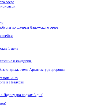
ого озера
ойонсаари
ри
рбурга по шхерам Ладожского озера
решейку.
оксе 1 день
лазание и байдарки.
азе отдыха: отель Архитектура здоровья
сезона 2025
опе в Петяярви
в Ладогу (на лодках 3 дня)
дня)