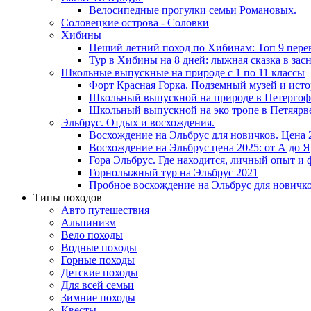
Велосипедные прогулки семьи Романовых.
Соловецкие острова - Соловки
Хибины
Пеший летний поход по Хибинам: Топ 9 пере
Тур в Хибины на 8 дней: лыжная сказка в за
Школьные выпускные на природе с 1 по 11 классы
Форт Красная Горка. Подземный музей и ист
Школьный выпускной на природе в Петергоф
Школьный выпускной на эко тропе в Петяярв
Эльбрус. Отдых и восхождения.
Восхождение на Эльбрус для новичков. Цена 
Восхождение на Эльбрус цена 2025: от А до Я
Гора Эльбрус. Где находится, личный опыт и 
Горнолыжный тур на Эльбрус 2021
Пробное восхождение на Эльбрус для новичко
Типы походов
Авто путешествия
Альпинизм
Вело походы
Водные походы
Горные походы
Детские походы
Для всей семьи
Зимние походы
Квесты