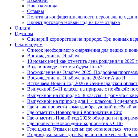
Вакансии
Наша команда
Отзывы
Политика конфиденциальности персональных дан
Проект договора Новый Год на базе отдыха
Оплата
Группам
Сценарий корпоратива на природе. Три водных вар
Рекомендуем
Список необходимого снаряжения для пеших и вод
Восхождение на Эльбрус
10 новых идей как отметить день рождения в 2025 г
Вода в походе. Что мы будем Пить?
Восхождение на Эльбрус 2025. Подробная программ
Восхождение на Эльбрус цена 2024: от А до Я
Встречаем Новый год 2026 в Ленинградской област
Выпускной 9–11 классы на природе с ночёвкой: по
Выпускной на природе 5–8 классы: 3 формата с кве
Выпускной на природе для 1–4 классов: 3 сценария,
Где и как провести командообразующий весёлый к
Где отметить Новогодний Корпоратив в Спб
Где отметить Новый год 2025: обзор цен и програм
Где провести Новогодний корпоратив в СПб
Геленджик. Отдых и цены: где остановиться, что пое
Индивидуальный тур в Карелию по шхерам Ладоги: