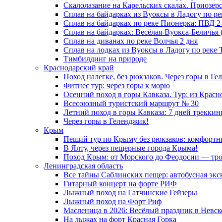
Скалолазание на Карельских скалах. Приозер
Сплав на байдарках из Вуоксы в Ладогу по ре
Сплав на байдарках по реке Пионерка: ПВД 2
Сплав на байдарках: Весёлая-Вуокса-Беличья (
Сплав на диванах по реке Волчья 2 дня
Сплав на лодках из Вуоксы в Ладогу по реке Т
Тимбилдинг на природе
Краснодарский край
Поход налегке, без рюкзаков. Через горы в Ге
Фитнес тур: через горы к морю
Осенний поход в горы Кавказа. Тур: из Красн
Всесоюзный туристский маршрут № 30
Летний поход в горы Кавказа: 7 дней треккин
Через горы в Геленджик!
Крым
Пеший тур по Крыму без рюкзаков: комфортны
В Ялту, через пещерные города Крыма!
Поход Крым: от Морского до Феодосии — троп
Ленинградская область
Все тайны Саблинских пещер: автобусная экс
Гитарный концерт на форте РИФ
Лыжный поход на Гатчинские Гейзеры
Лыжный поход на Форт Риф
Масленица в 2026: Весёлый праздник в Невс
На лыжах на форт Красная Горка