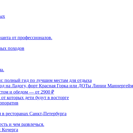
ных
ианта от профессионалов.
ных походов
а.
и: полный гид по лучшим местам для отдыха
ход на Ладогу, форт Красная Горка или ДОТы Линии Маннергей
стом и обедом — от 2900 ₽
 от которых дети будут в восторге
орпоратив
м в ресторанах Санкт-Петербурга
сть и чем развлечься.
 Кочерга