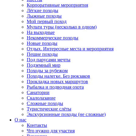
Корпоративные мероприятия
Лёгкие походы
Лыжные походы
Мой первый поход
Мульти туры (несколько в одном)
На выходные
Некоммерческие походы
Новые походы
Отдых. Интересные места и мероприятия
Пешие походы
Под парусами мечты
Подземный мир
Походы за рубежом
Походы налегке. Без рюкзаков
Прокладка новых маршрутов
Рыбалка и подводная охота
Санатории
Скалолазание
Сложные походы
Туристические слёты
Экскурсионные походы (не сложные)
О нас
Контакты
Что нужно для участия