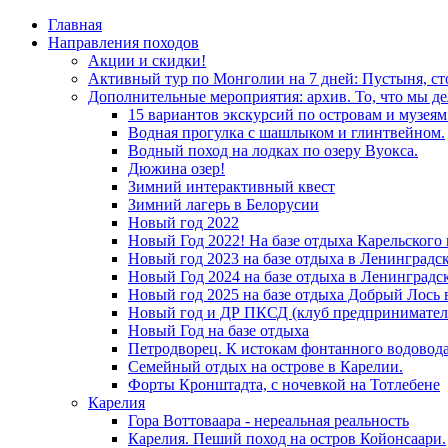
Главная
Направления походов
Акции и скидки!
Активный тур по Монголии на 7 дней: Пустыня, с
Дополнительные мероприятия: архив. То, что мы де
15 вариантов экскурсий по островам и музея
Водная прогулка с шашлыком и глинтвейном.
Водный поход на лодках по озеру Вуокса.
Дюжина озер!
Зимний интерактивный квест
Зимний лагерь в Белорусии
Новый год 2022
Новый Год 2022! На базе отдыха Карельского
Новый год 2023 на базе отдыха в Ленинградс
Новый Год 2024 на базе отдыха в Ленинградс
Новый год 2025 на базе отдыха Добрый Лось 
Новый год и ДР ПКСД (клуб предпринимател
Новый Год на базе отдыха
Петродворец. К истокам фонтанного водовода
Семейный отдых на острове в Карелии.
Форты Кронштадта, с ночевкой на Тотлебене
Карелия
Гора Воттоваара - нереальная реальность
Карелия. Пеший поход на остров Койонсаари.