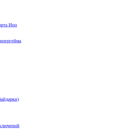
орта Ино
аннергейма
байдарки)
иключений