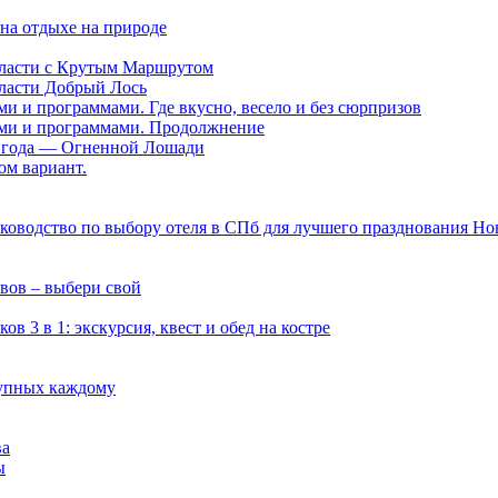
на отдыхе на природе
области с Крутым Маршрутом
бласти Добрый Лось
ми и программами. Где вкусно, весело и без сюрпризов
нами и программами. Продолжнение
ии года — Огненной Лошади
ом вариант.
руководство по выбору отеля в СПб для лучшего празднования Но
вов – выбери свой
 3 в 1: экскурсия, квест и обед на костре
тупных каждому
ва
ы