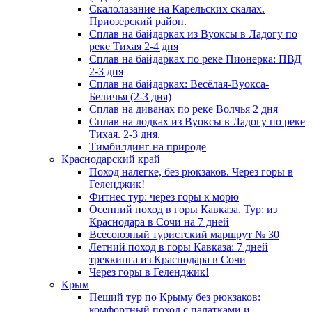
Скалолазание на Карельских скалах.
Приозерский район.
Сплав на байдарках из Вуоксы в Ладогу по
реке Тихая 2-4 дня
Сплав на байдарках по реке Пионерка: ПВД
2-3 дня
Сплав на байдарках: Весёлая-Вуокса-
Беличья (2-3 дня)
Сплав на диванах по реке Волчья 2 дня
Сплав на лодках из Вуоксы в Ладогу по реке
Тихая. 2-3 дня.
Тимбилдинг на природе
Краснодарский край
Поход налегке, без рюкзаков. Через горы в
Геленджик!
Фитнес тур: через горы к морю
Осенний поход в горы Кавказа. Тур: из
Краснодара в Сочи на 7 дней
Всесоюзный туристский маршрут № 30
Летний поход в горы Кавказа: 7 дней
треккинга из Краснодара в Сочи
Через горы в Геленджик!
Крым
Пеший тур по Крыму без рюкзаков:
комфортный поход с палатками и