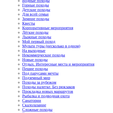
Водные походы
Горные походы
Детские походы
Для всей семьи
Зимние походы
Квесты
Корпоративные мероприятия
Лёгкие походы
Лыжные походы
Мой первый поход
Мульти туры (несколько в одном)
На выходные
Некоммерческие походы
Новые походы
Отдых. Интересные места и мероприятия
Пешие походы
Под парусами мечты
Подземный мир
Походы за рубежом
Походы налегке. Без рюкзаков
Прокладка новых маршрутов
Рыбалка и подводная охота
Санатории
Скалолазание
Сложные походы