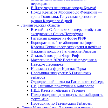
переездами
В Ялту, через пещерные города Крыма!
Поход Крым: от Морского до Феодосии —
тропа Голицына, Генуэзская крепость и
вулкан Карадаг за 8 дней
Ленинградская область
Все тайны Саблинских пещер: автобусная
экскурсия из Санкт-Петербурга
Гитарный концерт на форте РИФ
Корпоративный тимбилдинг на форте
Красная Горка: квест, экскурсия и ночёвка
Лыжный поход на Гатчинские Гейзеры
Лыжный поход на Форт Риф
Масленица в 2026: Весёлый праздник в
Невском Лесопарке
На лыжах на форт Красная Горка
Необычная экскурсия: 5 Гатчинских
гейзеров
Однодневный поход на Гатчинские гейзеры
ПВД лыжные покатушки в Кавголово
ПВД: Квест и гейзеры в Гатчине
Поход входного дня: подземные лабиринты
форта Ино
Проводник по Гатчинским Гейзерам
Линия Маннергейма - Экскурсии и походы