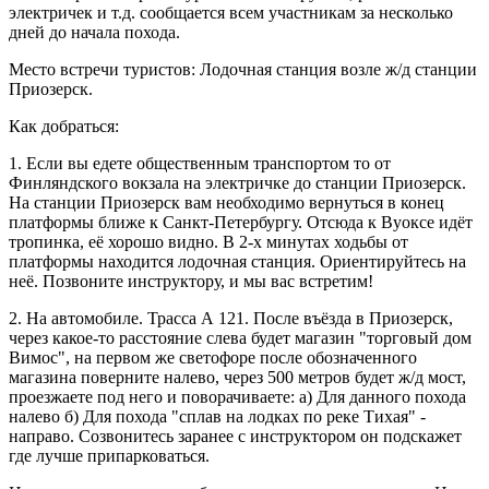
электричек и т.д. сообщается всем участникам за несколько
дней до начала похода.
Место встречи туристов: Лодочная станция возле ж/д станции
Приозерск.
Как добраться:
1. Если вы едете общественным транспортом то от
Финляндского вокзала на электричке до станции Приозерск.
На станции Приозерск вам необходимо вернуться в конец
платформы ближе к Санкт-Петербургу. Отсюда к Вуоксе идёт
тропинка, её хорошо видно. В 2-х минутах ходьбы от
платформы находится лодочная станция. Ориентируйтесь на
неё. Позвоните инструктору, и мы вас встретим!
2. На автомобиле. Трасса А 121. После въёзда в Приозерск,
через какое-то расстояние слева будет магазин "торговый дом
Вимос", на первом же светофоре после обозначенного
магазина поверните налево, через 500 метров будет ж/д мост,
проезжаете под него и поворачиваете: а) Для данного похода
налево б) Для похода "сплав на лодках по реке Тихая" -
направо. Созвонитесь заранее с инструктором он подскажет
где лучше припарковаться.