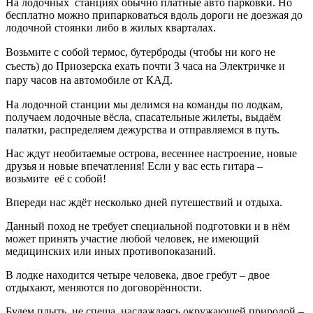
На лодочных станциях обычно платные авто парковки. Но
бесплатно можно припарковаться вдоль дороги не доезжая до
лодочной стоянки либо в жилых кварталах.
Возьмите с собой термос, бутерброды (чтобы ни кого не
съесть) до Приозерска ехать почти 3 часа на Электричке и
пару часов на автомобиле от КАД.
На лодочной станции мы делимся на команды по лодкам,
получаем лодочные вёсла, спасательные жилеты, выдаём
палатки, распределяем дежурства и отправляемся в путь.
Нас ждут необитаемые острова, весеннее настроение, новые
друзья и новые впечатления! Если у вас есть гитара –
возьмите её с собой!
Впереди нас ждёт несколько дней путешествий и отдыха.
Данный поход не требует специальной подготовки и в нём
может принять участие любой человек, не имеющий
медицинских или иных противопоказаний.
В лодке находится четыре человека, двое гребут – двое
отдыхают, меняются по договорённости.
Будем плыть, не спеша, наслаждаясь окружающей природой –