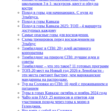
школьников 3 в 1: экскурсия, квест и обед на
костре
Поход в горы для начинающих. С нуля до
Эльбруса.
Поход в горы Кавказа
Поход в горы Кавказа 2025: ТОП - 4 маршрута
доступных каждому
Самые опасные горы для восхождения.
Схема тренировок перед восхождением на
Эльбрус
Тимбилдинг в СПб: 20+ идей активного
корпоратива
Тимбилдинг на природе СПб: лучшие идеи и
советы
Тимбилдинг – что это такое? 11 готовых программ
ТОП-20 мест на Новый год 2026 в Ленобласти -
эти места сметают быстрее, чем марокканские
мандарины на распродаже.
Тур на Соловки из СПб: 10 дней с проживанием и
питанием
Туры в горах Кавказа: октябрь и ноябрь 2024 года
ЧаВо или FAQ: 25 вопросов и ответов для
участников похода через горы к морю в
Геленджик.
Что взять с собой на Соловки