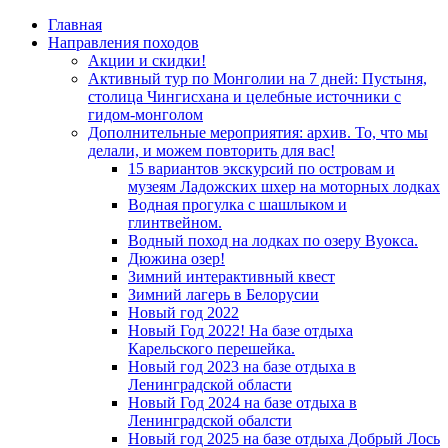
Главная
Направления походов
Акции и скидки!
Активный тур по Монголии на 7 дней: Пустыня,
столица Чингисхана и целебные источники с
гидом-монголом
Дополнительные мероприятия: архив. То, что мы
делали, и можем повторить для вас!
15 вариантов экскурсий по островам и
музеям Ладожских шхер на моторных лодках
Водная прогулка с шашлыком и
глинтвейном.
Водный поход на лодках по озеру Вуокса.
Дюжина озер!
Зимний интерактивный квест
Зимний лагерь в Белорусии
Новый год 2022
Новый Год 2022! На базе отдыха
Карельского перешейка.
Новый год 2023 на базе отдыха в
Ленинградской области
Новый Год 2024 на базе отдыха в
Ленинградской обалсти
Новый год 2025 на базе отдыха Добрый Лось