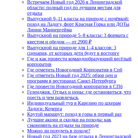
Встречаем Новый год 2026 в Ленинградской
области: полный гид по лучшим местам для
отдыха
Выпускной 9–11 классы на природе с ночёвкой:
поход на Ладогу, форт Красная Горка или ДОТы
Линии Маннергейма
Выпускной на природе 5–8 классы: 3 формата с
квестом и обедом — от 2900 ₽
Выпускной на природе для 1–4 классов: 3
сценария, от которых дети будут в восторге
Где и как провести командообразующий весёлый
корпоратив
Где отметить Новогодний Корпоратив в Спб
Где отметить Новый год 2025: обзор цен и
программ в ресторанах Санкт-Петербурга
Где провести Новогодний корпоратив в СПб
Геленджик. Отдых и цены: где остановиться, что
поесть и чем развлечься.
Индивидуальный тур в Карелию по шхерам
Ладоги: Кочерга
Крутой маршрут: поход в горы в первый раз
Лучшие акции и скидки на походы: как
сэкономить на отдыхе на природе
Можно ли похудеть в походе?
Новый год 2023 на базе отдыха в Ленинградской