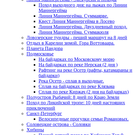
Поход выходного дня: на лыжах по Линии
Маннергейма
Линия Маннергейма. Суммаярве.
Квест Линия Маннергейма в Лосево
Линия Маннергейма. Двухдневный поход.
Линия Маннергейма. Суммакюля
Ловозерские тундры - пеший маршрут на 8 дней
Отдых в Карелии зимой. Гора Воттоваара.
Планета Пандора
Подмосковье
На байдарках по Московскому морю
На байдарках по реке Нерская (2 дня )
Рафтинг на реке Осетр (рафты, катамараны и
байдарки)
Река Осетр - сплав в выходные.
Сплав на байдарках по реке Клязьма
Сплав по реке Киржач (2 дня на байдарках)
Полуостров Рыбачий: 8 дней по Краю Земли
Поход по Ликийской тропе: 10 дней настоящих
приключений
Санкт-Петербург
Велосипедные прогулки семьи Романовых.
Соловецкие острова - Соловки
Хибины