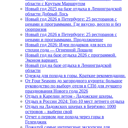
области с Крутым Маршрутом
Новый год 2025 на базе отдыха в Ленинградской
области Добрый Лось
Новый год 2026 в Петербурге: 25 ресторанов с
ценами и программами. Где вкусно, весело и без
сюрпризов
Новый год 2026 в Петербурге: 25 ресторанов с
ценами и программами. Продолжнение
Новый год 2026: Идеи подарков для всех по
стихии года — Огненной Лошади
Новый год на базе отдыха 2026 с программой.
Эконом вариант.
Новый год на базе отдыха в Ленинградской
области
Одежда для похода в горы. Краткие рекомендации.
От Four Seasons до загородного курорта: большое
руководство по выбору отеля в СПб для лучшего
празднования Нового года 2026
Отдых в Карелии летом - Ладожские шхеры.
Отдых в России 2024: Топ-10 мест летнего отдыха
Отдых на Ладожских шхерах в Берёзово: 1000
островов – выбери свой
Отчет о первом дне похода через горы в
Геленджик
Пожалуй самые интересные экскурсии для