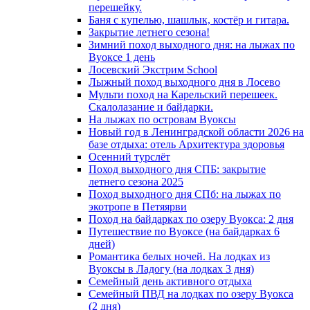
перешейку.
Баня с купелью, шашлык, костёр и гитара.
Закрытие летнего сезона!
Зимний поход выходного дня: на лыжах по
Вуоксе 1 день
Лосевский Экстрим School
Лыжный поход выходного дня в Лосево
Мульти поход на Карельский перешеек.
Скалолазание и байдарки.
На лыжах по островам Вуоксы
Новый год в Ленинградской области 2026 на
базе отдыха: отель Архитектура здоровья
Осенний турслёт
Поход выходного дня СПБ: закрытие
летнего сезона 2025
Поход выходного дня СПб: на лыжах по
экотропе в Петяярви
Поход на байдарках по озеру Вуокса: 2 дня
Путешествие по Вуоксе (на байдарках 6
дней)
Романтика белых ночей. На лодках из
Вуоксы в Ладогу (на лодках 3 дня)
Семейный день активного отдыха
Семейный ПВД на лодках по озеру Вуокса
(2 дня)