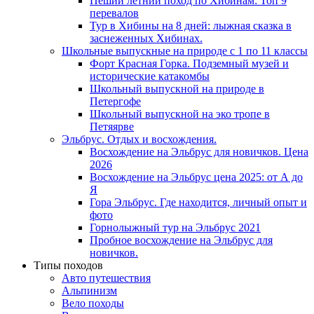
Пеший летний поход по Хибинам: Топ 9
перевалов
Тур в Хибины на 8 дней: лыжная сказка в
заснеженных Хибинах.
Школьные выпускные на природе с 1 по 11 классы
Форт Красная Горка. Подземный музей и
исторические катакомбы
Школьный выпускной на природе в
Петергофе
Школьный выпускной на эко тропе в
Петяярве
Эльбрус. Отдых и восхождения.
Восхождение на Эльбрус для новичков. Цена
2026
Восхождение на Эльбрус цена 2025: от А до
Я
Гора Эльбрус. Где находится, личный опыт и
фото
Горнолыжный тур на Эльбрус 2021
Пробное восхождение на Эльбрус для
новичков.
Типы походов
Авто путешествия
Альпинизм
Вело походы