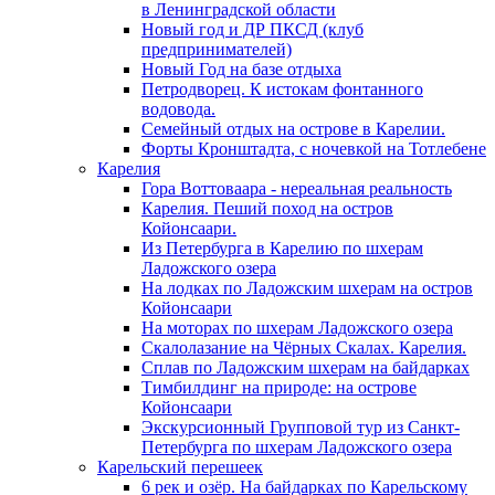
в Ленинградской области
Новый год и ДР ПКСД (клуб
предпринимателей)
Новый Год на базе отдыха
Петродворец. К истокам фонтанного
водовода.
Семейный отдых на острове в Карелии.
Форты Кронштадта, с ночевкой на Тотлебене
Карелия
Гора Воттоваара - нереальная реальность
Карелия. Пеший поход на остров
Койонсаари.
Из Петербурга в Карелию по шхерам
Ладожского озера
На лодках по Ладожским шхерам на остров
Койонсаари
На моторах по шхерам Ладожского озера
Скалолазание на Чёрных Скалах. Карелия.
Сплав по Ладожским шхерам на байдарках
Тимбилдинг на природе: на острове
Койонсаари
Экскурсионный Групповой тур из Санкт-
Петербурга по шхерам Ладожского озера
Карельский перешеек
6 рек и озёр. На байдарках по Карельскому